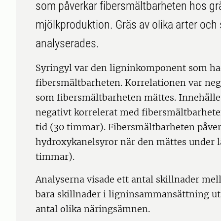
som påverkar fibersmältbarheten hos grä
mjölkproduktion. Gräs av olika arter och 
analyserades.
Syringyl var den ligninkomponent som had
fibersmältbarheten. Korrelationen var nega
som fibersmältbarheten mättes. Innehålle
negativt korrelerat med fibersmältbarhete
tid (30 timmar). Fibersmältbarheten påver
hydroxykanelsyror när den mättes under lä
timmar).
Analyserna visade ett antal skillnader mell
bara skillnader i ligninsammansättning uta
antal olika näringsämnen.