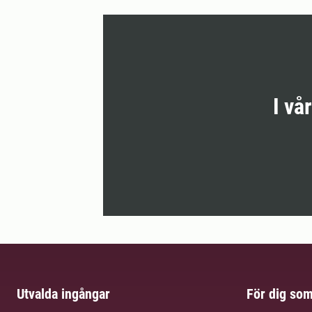
I vå
Utvalda ingångar
För dig so