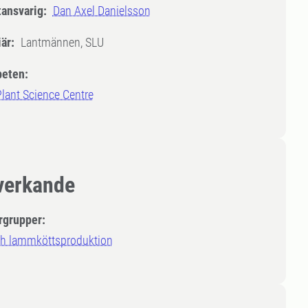
tansvarig:
Dan Axel Danielsson
är:
Lantmännen, SLU
eten:
lant Science Centre
erkande
rgrupper:
ch lammköttsproduktion