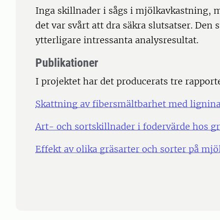
Inga skillnader i sågs i mjölkavkastning,
det var svårt att dra säkra slutsatser. Den
ytterligare intressanta analysresultat.
Publikationer
I projektet har det producerats tre rapport
Skattning av fibersmältbarhet med lignin
Art- och sortskillnader i fodervärde hos g
Effekt av olika gräsarter och sorter på mj