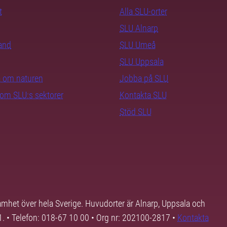
t
Alla SLU-orter
SLU Alnarp
rand
SLU Umeå
SLU Uppsala
ra om naturen
Jobba på SLU
nom SLU:s sektorer
Kontakta SLU
Stöd SLU
samhet över hela Sverige. Huvudorter är Alnarp, Uppsala och
01. • Telefon: 018-67 10 00 • Org nr: 202100-2817 •
Kontakta