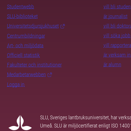
Studentwebb
vill bli studen
SLU-biblioteket
är journalist
Universitetsdjursjukhuset
vill bli dokto
vill söka jobb
Centrumbildningar
vill rapporte
Art- och miljödata
är verksam i
Officiell statistik
är alumn
Fakulteter och institutioner
Medarbetarwebben
Logga in
SLU, Sveriges lantbruksuniversitet, har verk
Umeå. SLU är miljöcertifierat enligt ISO 140