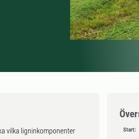
Över
Start:
ka vilka ligninkomponenter