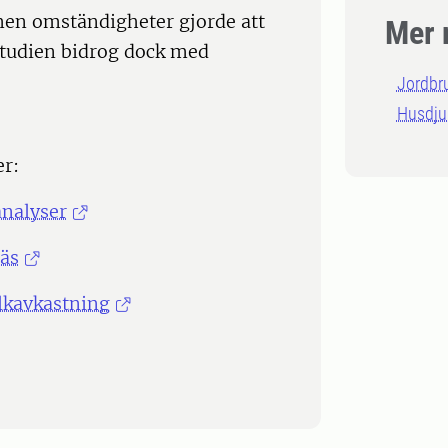
 men omständigheter gjorde att
Mer 
 studien bidrog dock med
Jordbr
Husdju
er:
analyser
räs
ölkavkastning