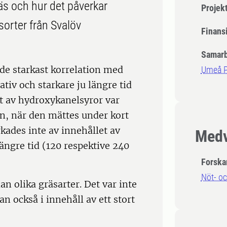
s och hur det påverkar
Projek
sorter från Svalöv
Finansi
Samarb
e starkast korrelation med
Umeå P
tiv och starkare ju längre tid
t av hydroxykanelsyror var
n, när den mättes under kort
kades inte av innehållet av
Medv
ngre tid (120 respektive 240
Forska
Nöt- o
an olika gräsarter. Det var inte
n också i innehåll av ett stort