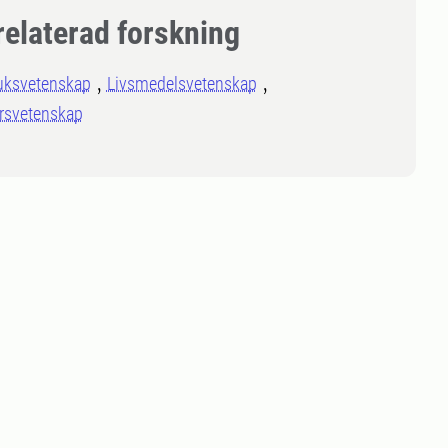
relaterad forskning
uksvetenskap
Livsmedelsvetenskap
rsvetenskap