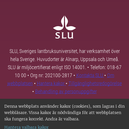
SLU, Sveriges lantbruksuniversitet, har verksamhet över
hela Sverige. Huvudorter är Alnarp, Uppsala och Umeå.
SLU är miljöcertifierat enligt ISO 14001. • Telefon: 018-67
10 00 • Org nr: 202100-2817 •
Kontakta SLU
•
Om
webbplatsen
•
Hantera kakor
•
Tillgänglighetsredogörelse
•
Behandling av personuppgifter
Denna webbplats använder kakor (cookies), som lagras i din
webbläsare. Vissa kakor är nödvändiga för att webbplatsen
ska fungera korrekt. Andra är valbara.
Hantera valbara kakor