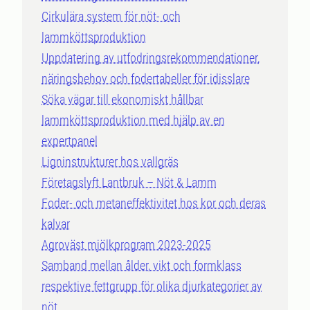
Cirkulära system för nöt- och
lammköttsproduktion
Uppdatering av utfodringsrekommendationer,
näringsbehov och fodertabeller för idisslare
Söka vägar till ekonomiskt hållbar
lammköttsproduktion med hjälp av en
expertpanel
Ligninstrukturer hos vallgräs
Företagslyft Lantbruk – Nöt & Lamm
Foder- och metaneffektivitet hos kor och deras
kalvar
Agroväst mjölkprogram 2023-2025
Samband mellan ålder, vikt och formklass
respektive fettgrupp för olika djurkategorier av
nöt