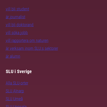
vill bli student
är journalist
vill bli doktorand
vill söka jobb
vill rapportera om naturen
är verksam inom SLU:s sektorer
är alumn
SLU i Sverige
Alla SLU-orter
SLU Alnarp
SLU Umeå
SLU Uppsala