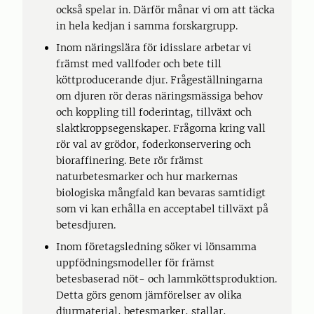
också spelar in. Därför månar vi om att täcka
in hela kedjan i samma forskargrupp.
Inom näringslära för idisslare arbetar vi
främst med vallfoder och bete till
köttproducerande djur. Frågeställningarna
om djuren rör deras näringsmässiga behov
och koppling till foderintag, tillväxt och
slaktkroppsegenskaper. Frågorna kring vall
rör val av grödor, foderkonservering och
bioraffinering. Bete rör främst
naturbetesmarker och hur markernas
biologiska mångfald kan bevaras samtidigt
som vi kan erhålla en acceptabel tillväxt på
betesdjuren.
Inom företagsledning söker vi lönsamma
uppfödningsmodeller för främst
betesbaserad nöt- och lammköttsproduktion.
Detta görs genom jämförelser av olika
djurmaterial, betesmarker, stallar,