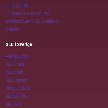
vill söka jobb
vill rapportera om naturen
är verksam inom SLU:s sektorer
är alumn
SLU i Sverige
Alla SLU-orter
SLU Alnarp
SLU Umeå
SLU Uppsala
Jobba på SLU
Kontakta SLU
Stöd SLU