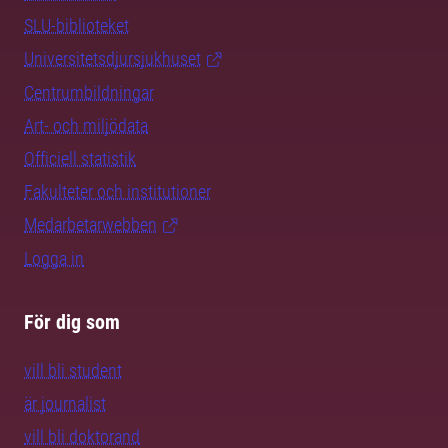
SLU-biblioteket
Universitetsdjursjukhuset
Centrumbildningar
Art- och miljödata
Officiell statistik
Fakulteter och institutioner
Medarbetarwebben
Logga in
För dig som
vill bli student
är journalist
vill bli doktorand