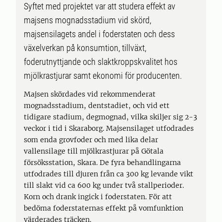
Syftet med projektet var att studera effekt av
majsens mognadsstadium vid skörd,
majsensilagets andel i foderstaten och dess
växelverkan på konsumtion, tillväxt,
foderutnyttjande och slaktkroppskvalitet hos
mjölkrastjurar samt ekonomi för producenten.
Majsen skördades vid rekommenderat
mognadsstadium, dentstadiet, och vid ett
tidigare stadium, degmognad, vilka skiljer sig 2-3
veckor i tid i Skaraborg. Majsensilaget utfodrades
som enda grovfoder och med lika delar
vallensilage till mjölkrastjurar på Götala
försöksstation, Skara. De fyra behandlingarna
utfodrades till djuren från ca 300 kg levande vikt
till slakt vid ca 600 kg under två stallperioder.
Korn och drank ingick i foderstaten. För att
bedöma foderstaternas effekt på vomfunktion
värderades träcken.