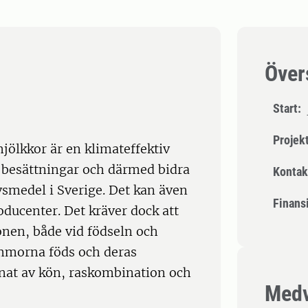
Över
Start:
Projek
jölkkor är en klimateffektiv
a besättningar och därmed bidra
Kontak
ivsmedel i Sverige. Det kan även
Finansi
ducenter. Det kräver dock att
onen, både vid födseln och
ommorna föds och deras
nat av kön, raskombination och
Medv