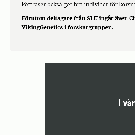
köttraser också ger bra individer för kors
Förutom deltagare från SLU ingår även C
VikingGenetics i forskargruppen.
I vå