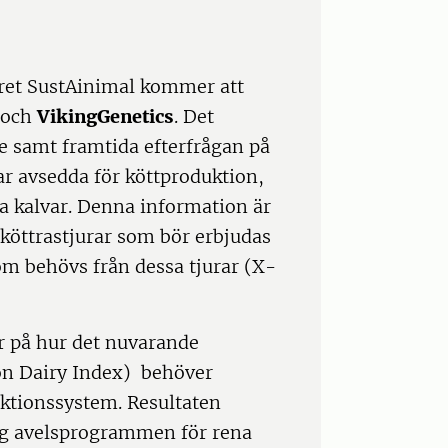
tret SustAinimal kommer att
och
VikingGenetics
. Det
de samt framtida efterfrågan på
ar avsedda för köttproduktion,
sa kalvar. Denna information är
a köttrastjurar som bör erbjudas
om behövs från dessa tjurar (X-
ar på hur det nuvarande
on Dairy Index) behöver
uktionssystem. Resultaten
ing avelsprogrammen för rena