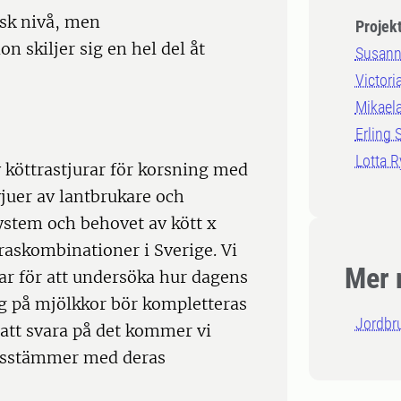
disk nivå, men
Projek
 skiljer sig en hel del åt
Susann
Victori
Mikaela
Erling 
Lotta 
v köttrastjurar för korsning med
uer av lantbrukare och
ystem och behovet av kött x
raskombinationer i Sverige. Vi
Mer 
 för att undersöka hur dagens
ng på mjölkkor bör kompletteras
Jordbr
 att svara på det kommer vi
ensstämmer med deras