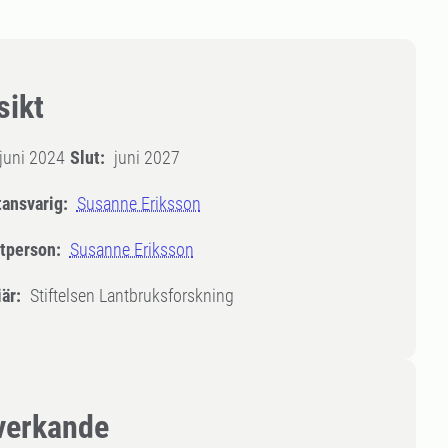
sikt
juni 2024
Slut:
juni 2027
tansvarig:
Susanne Eriksson
tperson:
Susanne Eriksson
är:
Stiftelsen Lantbruksforskning
erkande