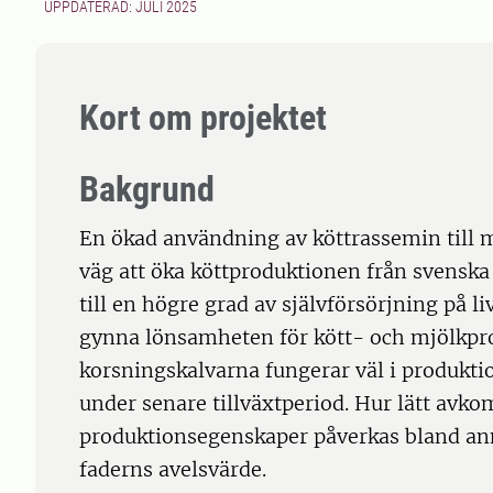
UPPDATERAD: JULI 2025
Kort om projektet
Bakgrund
En ökad användning av köttrassemin till m
väg att öka köttproduktionen från svensk
till en högre grad av självförsörjning på l
gynna lönsamheten för kött- och mjölkpro
korsningskalvarna fungerar väl i produkti
under senare tillväxtperiod. Hur lätt avk
produktionsegenskaper påverkas bland an
faderns avelsvärde.