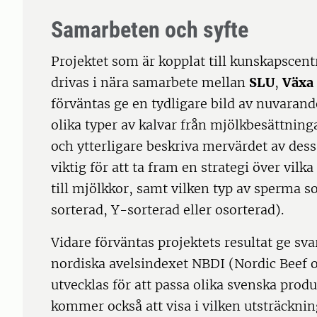
Samarbeten och syfte
Projektet som är kopplat till kunskapscen
drivas i nära samarbete mellan
SLU
,
Växa
förväntas ge en tydligare bild av nuvaran
olika typer av kalvar från mjölkbesättning
och ytterligare beskriva mervärdet av des
viktig för att ta fram en strategi över vilk
till mjölkkor, samt vilken typ av sperma s
sorterad, Y-sorterad eller osorterad).
Vidare förväntas projektets resultat ge sv
nordiska avelsindexet NBDI (Nordic Beef 
utvecklas för att passa olika svenska prod
kommer också att visa i vilken utsträckn