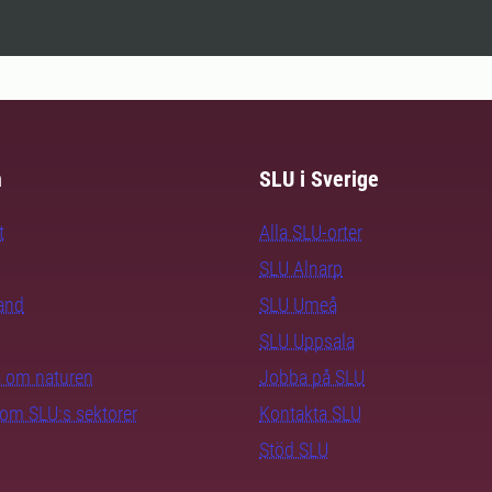
m
SLU i Sverige
t
Alla SLU-orter
SLU Alnarp
rand
SLU Umeå
SLU Uppsala
ra om naturen
Jobba på SLU
nom SLU:s sektorer
Kontakta SLU
Stöd SLU