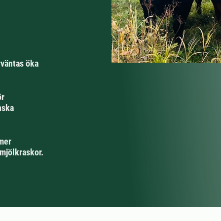
rväntas öka
ör
nska
 mer
 mjölkraskor.