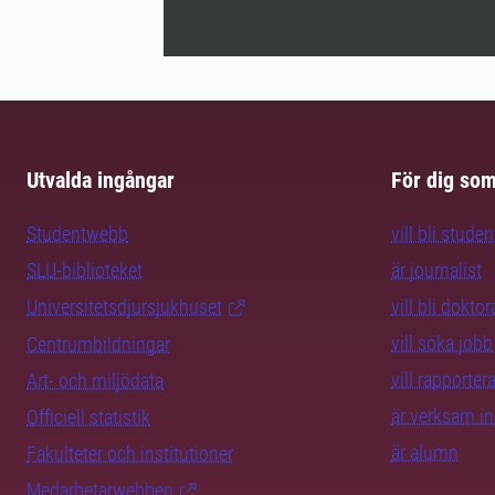
Utvalda ingångar
För dig so
Studentwebb
vill bli studen
SLU-biblioteket
är journalist
Universitetsdjursjukhuset
vill bli dokto
vill söka jobb
Centrumbildningar
vill rapporte
Art- och miljödata
är verksam i
Officiell statistik
är alumn
Fakulteter och institutioner
Medarbetarwebben