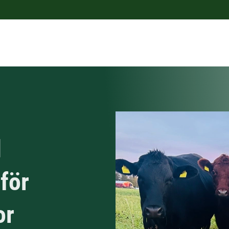
d
 för
or