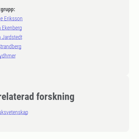
tgrupp:
e Eriksson
a Ekenberg
 Jardstedt
Strandberg
Rydhmer
relaterad forskning
uksvetenskap