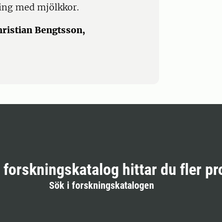
ning med mjölkkor.
hristian Bengtsson,
r forskningskatalog hittar du fler pr
Sök i forskningskatalogen