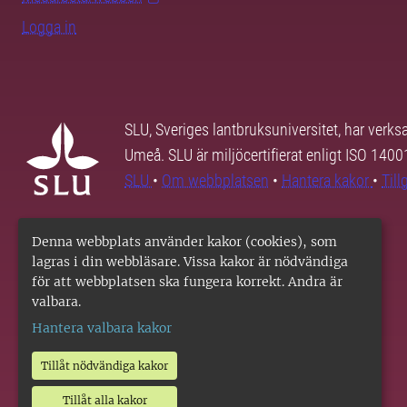
Logga in
SLU, Sveriges lantbruksuniversitet, har verk
Umeå. SLU är miljöcertifierat enligt ISO 140
SLU
•
Om webbplatsen
•
Hantera kakor
•
Til
Denna webbplats använder kakor (cookies), som
lagras i din webbläsare. Vissa kakor är nödvändiga
för att webbplatsen ska fungera korrekt. Andra är
valbara.
Hantera valbara kakor
Tillåt nödvändiga kakor
Tillåt alla kakor