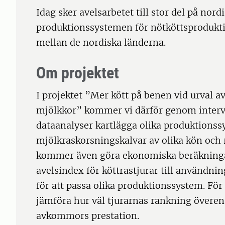
Idag sker avelsarbetet till stor del på nor
produktionssystemen för nötköttsproduktion
mellan de nordiska länderna.
Om projektet
I projektet ”Mer kött på benen vid urval a
mjölkkor” kommer vi därför genom intervj
dataanalyser kartlägga olika produktionss
mjölkraskorsningskalvar av olika kön och 
kommer även göra ekonomiska beräkningar
avelsindex för köttrastjurar till användni
för att passa olika produktionssystem. För
jämföra hur väl tjurarnas rankning över
avkommors prestation.