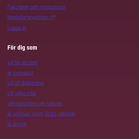
Fakulteter och institutioner
Medarbetarwebben
Logga in
För dig som
vill bli student
är journalist
vill bli doktorand
vill söka jobb
vill rapportera om naturen
är verksam inom SLU:s sektorer
är alumn