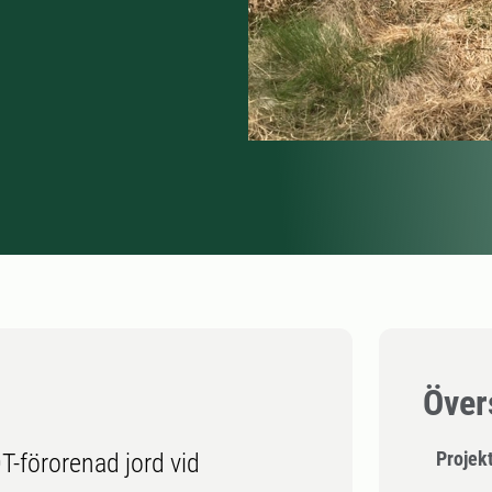
Över
Projek
T-förorenad jord vid