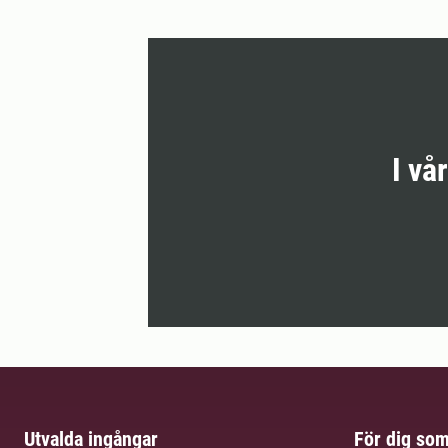
I vå
Utvalda ingångar
För dig so