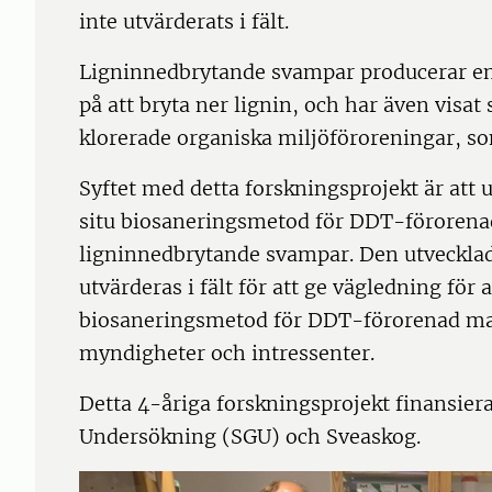
inte utvärderats i fält.
Ligninnedbrytande svampar producerar en
på att bryta ner lignin, och har även visat
klorerade organiska miljöföroreningar, s
Syftet med detta forskningsprojekt är att u
situ biosaneringsmetod för DDT-förorenad
ligninnedbrytande svampar. Den utveckl
utvärderas i fält för att ge vägledning f
biosaneringsmetod för DDT-förorenad mark
myndigheter och intressenter.
Detta 4-åriga forskningsprojekt finansier
Undersökning (SGU) och Sveaskog.