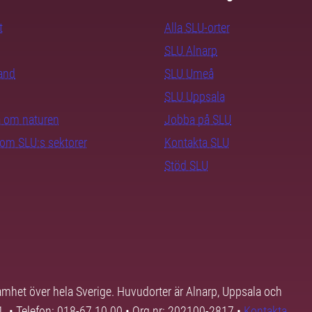
t
Alla SLU-orter
SLU Alnarp
rand
SLU Umeå
SLU Uppsala
ra om naturen
Jobba på SLU
nom SLU:s sektorer
Kontakta SLU
Stöd SLU
samhet över hela Sverige. Huvudorter är Alnarp, Uppsala och
01. • Telefon: 018-67 10 00 • Org nr: 202100-2817 •
Kontakta