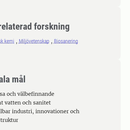
relaterad forskning
sk kemi
Miljövetenskap
Biosanering
ala mål
lsa och välbefinnande
nt vatten och sanitet
llbar industri, innovationer och
struktur