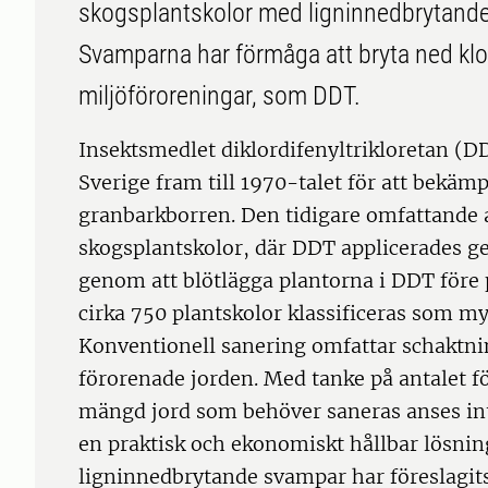
skogsplantskolor med ligninnedbrytand
Svamparna har förmåga att bryta ned kl
miljöföroreningar, som DDT.
Insektsmedlet diklordifenyltrikloretan (D
Sverige fram till 1970-talet för att bekä
granbarkborren. Den tidigare omfattande
skogsplantskolor, där DDT applicerades ge
genom att blötlägga plantorna i DDT före pl
cirka 750 plantskolor klassificeras som my
Konventionell sanering omfattar schaktn
förorenade jorden. Med tanke på antalet 
mängd jord som behöver saneras anses inte
en praktisk och ekonomiskt hållbar lösni
ligninnedbrytande svampar har föreslagi