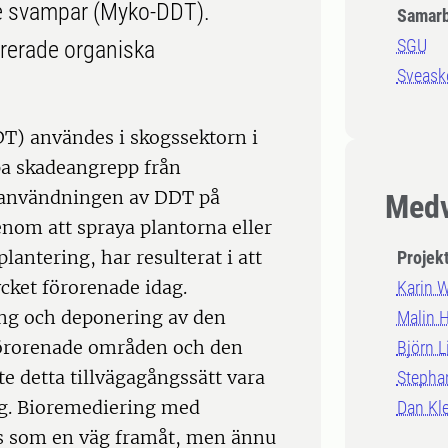
e svampar (Myko-DDT).
Samarb
SGU
orerade organiska
Sveask
DT) användes i skogssektorn i
mpa skadeangrepp från
 användningen av DDT på
Medv
nom att spraya plantorna eller
antering, har resulterat i att
Projek
cket förorenade idag.
Karin 
ing och deponering av den
Malin H
förorenade områden och den
Björn L
 detta tillvägagångssätt vara
Stepha
ng. Bioremediering med
Dan Kle
ts som en väg framåt, men ännu