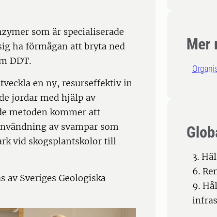
zymer som är specialiserade
Mer 
 sig ha förmågan att bryta ned
om DDT.
Organi
tveckla en ny, resurseffektiv in
e jordar med hjälp av
ade metoden kommer att
ör användning av svampar som
Glob
 vid skogsplantskolor till
3. Hä
6. Re
as av Sveriges Geologiska
9. Hå
infra