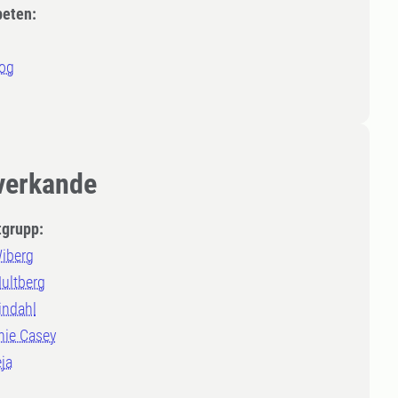
eten:
og
erkande
tgrupp:
Wiberg
ultberg
indahl
nie Casey
ja