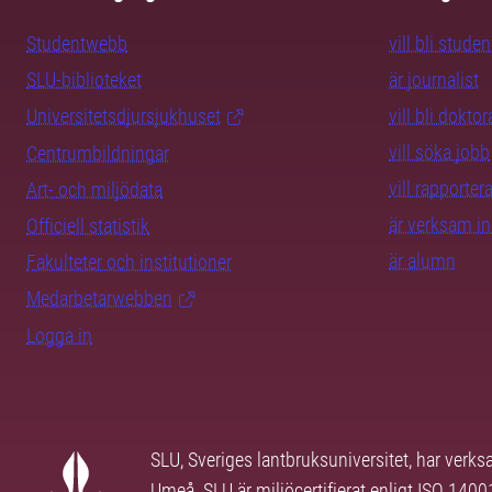
Studentwebb
vill bli studen
SLU-biblioteket
är journalist
Universitetsdjursjukhuset
vill bli dokto
vill söka jobb
Centrumbildningar
vill rapporte
Art- och miljödata
är verksam i
Officiell statistik
är alumn
Fakulteter och institutioner
Medarbetarwebben
Logga in
SLU, Sveriges lantbruksuniversitet, har verk
Umeå. SLU är miljöcertifierat enligt ISO 140