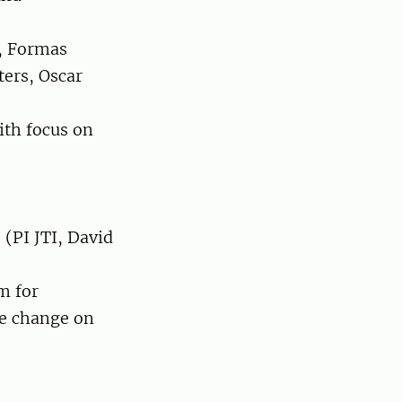
t, Formas
ers, Oscar
ith focus on
 (PI JTI, David
m for
te change on