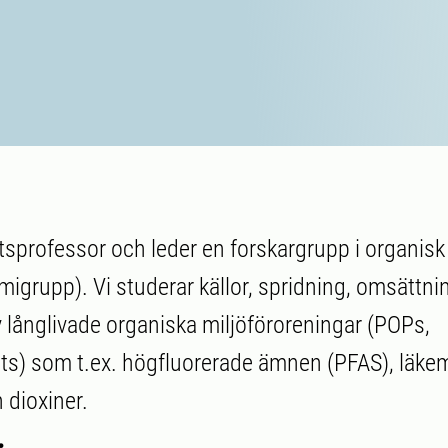
etsprofessor och leder en forskargrupp i organisk
migrupp). Vi studerar källor, spridning, omsättni
 långlivade organiska miljöföroreningar (POPs,
ts) som t.ex. högfluorerade ämnen (PFAS), läke
 dioxiner.