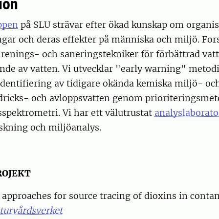
ion
ppen
på SLU strävar efter ökad kunskap om organi
ngar och deras effekter på människa och miljö. Fo
renings- och saneringstekniker för förbättrad vat
ande av vatten. Vi utvecklar "early warning" metod
 identifiering av tidigare okända kemiska miljö- oc
dricks- och avloppsvatten genom prioriteringsmet
pektrometri. Vi har ett välutrustat
analyslaborat
rskning och miljöanalys.
ROJEKT
 approaches for source tracing of dioxins in cont
turvårdsverket