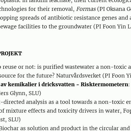
oplastic in landfill leachate, their current ecologi
chnologies for their removal,
Formas
(PI Oksana G
topping spreads of antibiotic resistance genes and 
ewage facilities to the groundwater (PI Foon Yin L
PROJEKT
o reuse or not: is purified wastewater a non-toxic 
source for the future? Naturvårdsverket (PI Foon Y
av kemikalier i dricksvatten - Risktermometern
:
ders Glynn, SLU)
ct-directed analysis as a tool towards a non-toxic 
 of mixture effects and toxicity drivers in water, F
st, SLU)
 Biochar as solution and product in the circular and