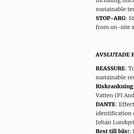
including micr
sustainable te
STOP-ARG
: S
from on-site s
AVSLUTADE 
REASSURE
: T
sustainable re
Riskrankning 
Vatten (PI An
DANTE
: Effe
identification
Johan Lundqvi
Rest till bäs
t: