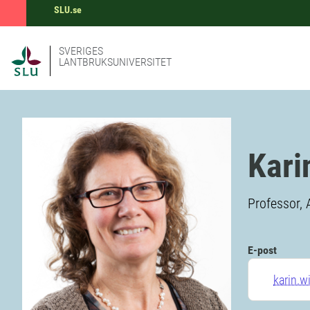
SLU.se
SVERIGES
LANTBRUKSUNIVERSITET
Kari
Professor, 
E-post
karin.w