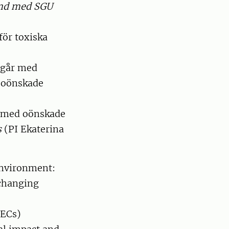
and med SGU
för toxiska
ingår med
v oönskade
r med oönskade
s
(PI Ekaterina
environment:
 changing
CECs)