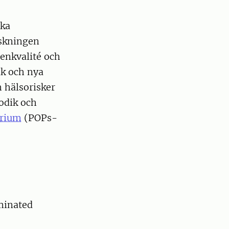
ska
rskningen
tenkvalité och
ik och nya
h hälsorisker
odik och
orium
(POPs-
aminated