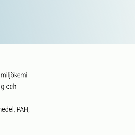
 miljökemi
ng och
medel, PAH,