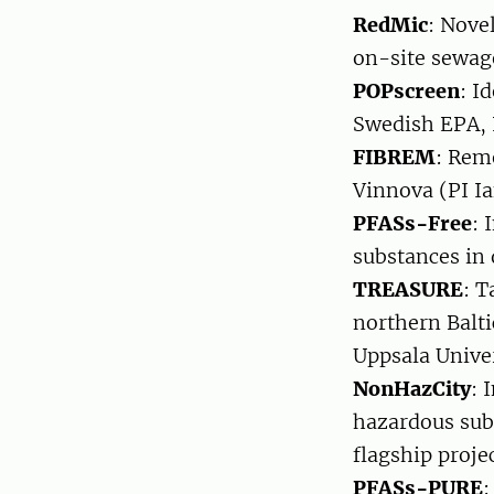
RedMic
: Nove
on-site sewage
POPscreen
: I
Swedish EPA, 
FIBREM
: Rem
Vinnova (PI Ia
PFASs-Free
: 
substances in
TREASURE
: T
northern Balti
Uppsala Unive
NonHazCity
: 
hazardous subs
flagship proj
PFASs-PURE
: