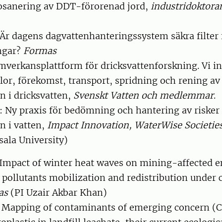
iosanering av DDT-förorenad jord,
industridoktor
 Är dagens dagvattenhanteringssystem säkra filter 
ngar?
Formas
mverkansplattform för dricksvattenforskning. Vi 
lor, förekomst, transport, spridning och rening a
 i dricksvatten,
Svenskt Vatten och medlemmar
.
: Ny praxis för bedömning och hantering av riske
 i vatten,
Impact Innovation, WaterWise Societie
ala University)
 Impact of winter heat waves on mining-affected 
 pollutants mobilization and redistribution under
as
(PI Uzair Akbar Khan)
Mapping of contaminants of emerging concern (