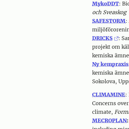
MykoDDT
: B
och Sveaskog
SAFESTORM
:
miljöföroreni
DRICKS
: Sa
projekt om käl
kemiska ämnen
Ny kempraxis
kemiska ämnen
Sokolova, Upps
CLIMAMINE
:
Concerns over
climate,
Form
MECROPLAN
: