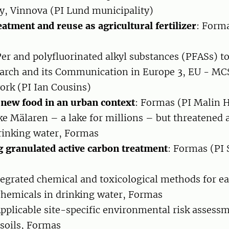
ty, Vinnova (PI Lund municipality)
atment and reuse as agricultural fertilizer
: Form
Per and polyfluorinated alkyl substances (PFASs) t
earch and its Communication in Europe 3, EU - MC
ork (PI Ian Cousins)
 new food in an urban context
: Formas (PI Malin 
ke Mälaren – a lake for millions – but threatened a
drinking water, Formas
granulated active carbon treatment
: Formas (PI
tegrated chemical and toxicological methods for ea
chemicals in drinking water, Formas
Applicable site-specific environmental risk assess
soils, Formas