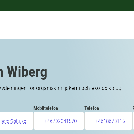
n Wiberg
Avdelningen för organisk miljökemi och ekotoxikologi
Mobiltelefon
Telefon
iberg@slu.se
+46702341570
+4618673115