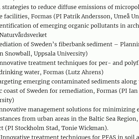
l strategies to reduce diffuse emissions of micropo
 facilities, Formas (PI Patrik Andersson, Umeå Un
dentification of emerging organic pollutants in arch
Naturvårdsverket
ediation of Sweden’s fiberbank sediment – Planni
n Snowball, Uppsala University)
Innovative treatment techniques for per- and polyf
 drinking water, Formas (Lutz Ahrens)
argeting emerging contaminated sediments along t
c coast of Sweden for remediation, Formas (PI Ian
rsity)
Innovative management solutions for minimizing 
tances from urban areas in the Baltic Sea Region,
ect (PI Stockholm Stad, Tonie Wickman).
 Innovative treatment techniques for PFAS in soil 