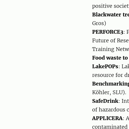
positive socie
Blackwater tre
Gros)
PERFORCE3
: 
Future of Res
Training Netw
Food waste to
LakePOPs
: La
resource for 
Benchmarking 
Köhler, SLU).
SafeDrink
: In
of hazardous 
APPLICERA
: 
contaminated 