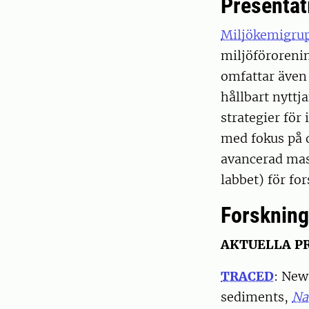
Presentat
Miljökemigru
miljöföroreni
omfattar även 
hållbart nyttj
strategier för
med fokus på 
avancerad mass
labbet) för fo
Forskning
AKTUELLA P
TRACED
: New
sediments,
Na