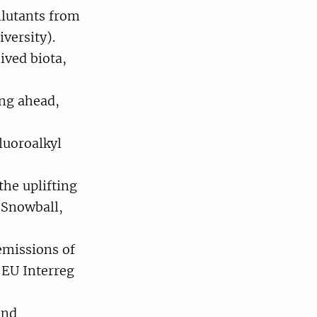
llutants from
iversity).
ived biota,
ng ahead,
luoroalkyl
he uplifting
 Snowball,
emissions of
 EU Interreg
and