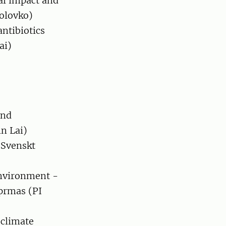
cal impact and
olovko)
antibiotics
ai)
and
in Lai)
 Svenskt
environment -
oprmas (PI
 climate