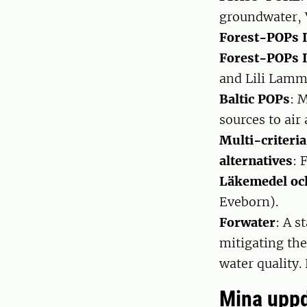
groundwater, 
Forest-POPs I
Forest-POPs I
and Lili Lam
Baltic POPs
: 
sources to air
Multi-criteria
alternatives
: 
Läkemedel och
Eveborn).
Forwater
: A s
mitigating the
water quality
Mina upp