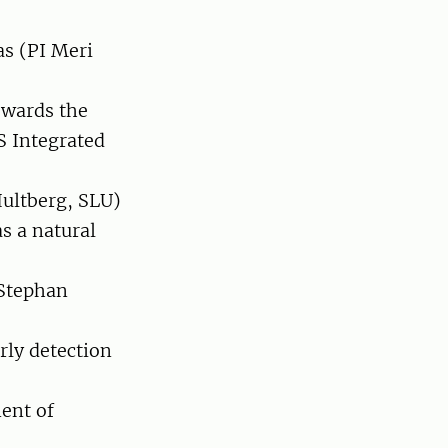
as (PI Meri
owards the
S Integrated
Hultberg, SLU)
s a natural
 Stephan
rly detection
ment of