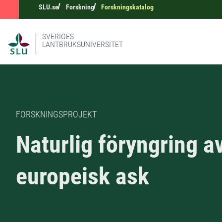
SLU.se
Forskning
Forskningskatalog
SVERIGES
LANTBRUKSUNIVERSITET
FORSKNINGSPROJEKT
Naturlig föryngring a
europeisk ask