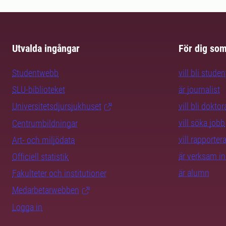
Utvalda ingångar
För dig so
Studentwebb
vill bli studen
SLU-biblioteket
är journalist
Universitetsdjursjukhuset
vill bli dokto
vill söka jobb
Centrumbildningar
vill rapporte
Art- och miljödata
är verksam i
Officiell statistik
är alumn
Fakulteter och institutioner
Medarbetarwebben
Logga in