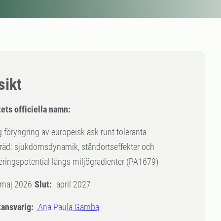
sikt
ets officiella namn:
g föryngring av europeisk ask runt toleranta
räd: sjukdomsdynamik, ståndortseffekter och
eringspotential längs miljögradienter (PA1679)
maj 2026
Slut:
april 2027
tansvarig:
Ana Paula Gamba