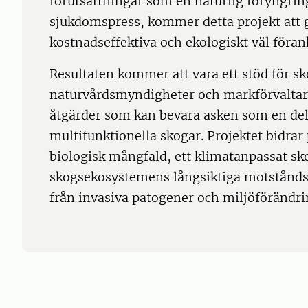
förutsättningar som en naturlig föryngring
sjukdomspress, kommer detta projekt att 
kostnadseffektiva och ekologiskt väl föran
Resultaten kommer att vara ett stöd för s
naturvårdsmyndigheter och markförvaltare
åtgärder som kan bevara asken som en del
multifunktionella skogar. Projektet bidrar p
biologisk mångfald, ett klimatanpassat s
skogsekosystemens långsiktiga motståndskr
från invasiva patogener och miljöförändri