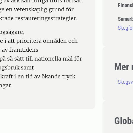
 av ask kan fortgå trots fortsatt
Finansi
ge en vetenskaplig grund för
krade restaureringsstrategier.
Samarb
Skogfo
kogsägare,
 i att prioritera områden och
 av framtidens
å så sätt till nationella mål för
Mer 
kogsbruk samt
aft i en tid av ökande tryck
Skogsv
ngar.
Glob