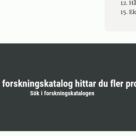
12. H
15. E
r forskningskatalog hittar du fler pr
Sök i forskningskatalogen