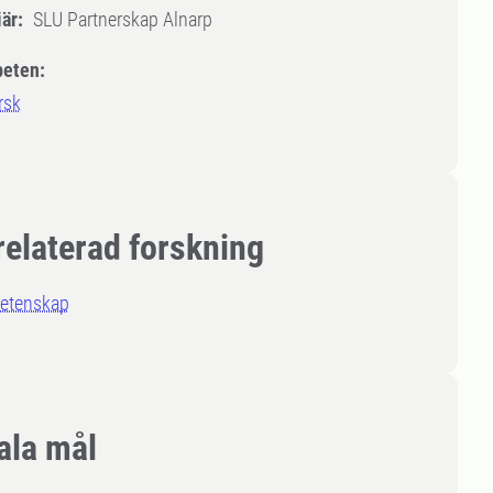
är:
SLU Partnerskap Alnarp
eten:
rsk
relaterad forskning
etenskap
ala mål