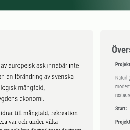
Över
Projekt
v europeisk ask innebär inte
tan en förändring av svenska
Naturli
modert
logisk mångfald,
restaur
bygdens ekonomi.
Start:
bidrar till mångfald, rekreation
era var och under vilka
Projek