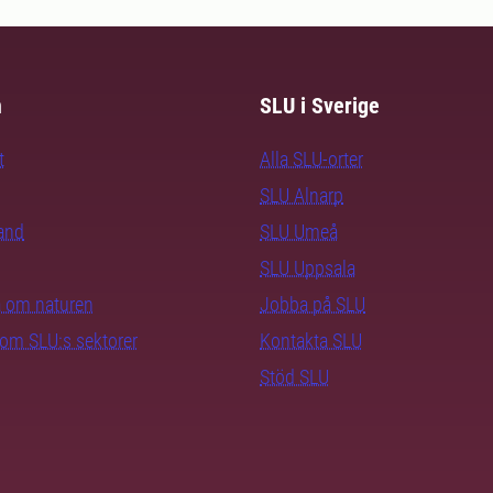
m
SLU i Sverige
t
Alla SLU-orter
SLU Alnarp
rand
SLU Umeå
SLU Uppsala
ra om naturen
Jobba på SLU
nom SLU:s sektorer
Kontakta SLU
Stöd SLU