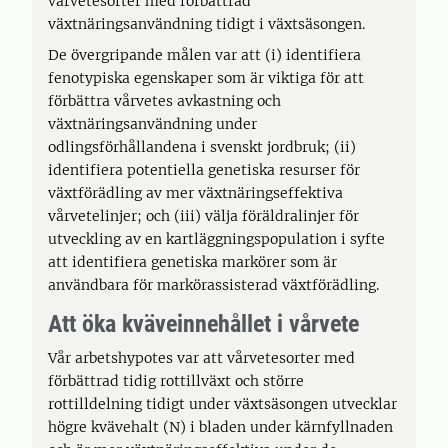
vårvetesorter med förbättrad
växtnäringsanvändning tidigt i växtsäsongen.
De övergripande målen var att (i) identifiera
fenotypiska egenskaper som är viktiga för att
förbättra vårvetes avkastning och
växtnäringsanvändning under
odlingsförhållandena i svenskt jordbruk; (ii)
identifiera potentiella genetiska resurser för
växtförädling av mer växtnäringseffektiva
vårvetelinjer; och (iii) välja föräldralinjer för
utveckling av en kartläggningspopulation i syfte
att identifiera genetiska markörer som är
användbara för markörassisterad växtförädling.
Att öka kväveinnehållet i vårvete
Vår arbetshypotes var att vårvetesorter med
förbättrad tidig rottillväxt och större
rottilldelning tidigt under växtsäsongen utvecklar
högre kvävehalt (N) i bladen under kärnfyllnaden