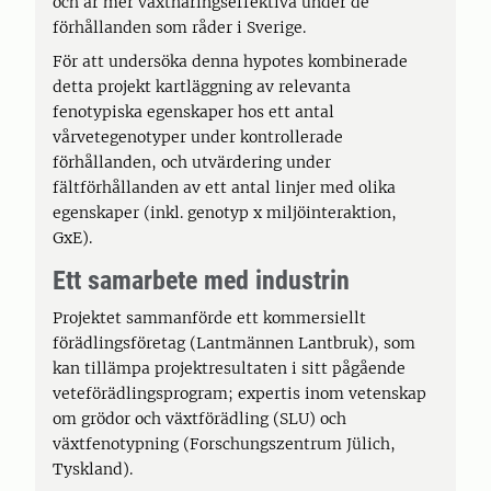
och är mer växtnäringseffektiva under de
förhållanden som råder i Sverige.
För att undersöka denna hypotes kombinerade
detta projekt kartläggning av relevanta
fenotypiska egenskaper hos ett antal
vårvetegenotyper under kontrollerade
förhållanden, och utvärdering under
fältförhållanden av ett antal linjer med olika
egenskaper (inkl. genotyp x miljöinteraktion,
GxE).
Ett samarbete med industrin
Projektet sammanförde ett kommersiellt
förädlingsföretag (Lantmännen Lantbruk), som
kan tillämpa projektresultaten i sitt pågående
veteförädlingsprogram; expertis inom vetenskap
om grödor och växtförädling (SLU) och
växtfenotypning (Forschungszentrum Jülich,
Tyskland).