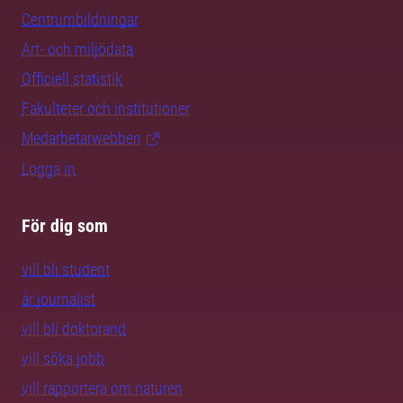
Centrumbildningar
Art- och miljödata
Officiell statistik
Fakulteter och institutioner
Medarbetarwebben
Logga in
För dig som
vill bli student
är journalist
vill bli doktorand
vill söka jobb
vill rapportera om naturen