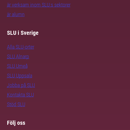
är verksam inom SLU:s sektorer
är alumn
SLU i Sverige
Alla SLU-orter
SLU Alnarp
SLU Umeå
SLU Uppsala
Jobba på SLU
Kontakta SLU
Stöd SLU
Följ oss