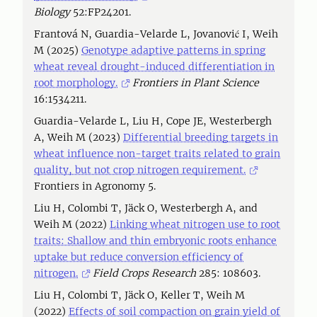
Biology
52:FP24201.
Frantová N, Guardia-Velarde L, Jovanović I, Weih
M (2025)
Genotype adaptive patterns in spring
wheat reveal drought-induced differentiation in
root morphology.
Frontiers in Plant Science
16:1534211.
Guardia-Velarde L, Liu H, Cope JE, Westerbergh
A, Weih M (2023)
Differential breeding targets in
wheat influence non-target traits related to grain
quality, but not crop nitrogen requirement.
Frontiers in Agronomy 5.
Liu H, Colombi T, Jäck O, Westerbergh A, and
Weih M (2022)
Linking wheat nitrogen use to root
traits: Shallow and thin embryonic roots enhance
uptake but reduce conversion efficiency of
nitrogen.
Field Crops Research
285: 108603.
Liu H, Colombi T, Jäck O, Keller T, Weih M
(2022)
Effects of soil compaction on grain yield of