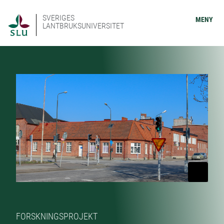
SVERIGES
MENY
LANTBRUKSUNIVERSITET
FORSKNINGSPROJEKT