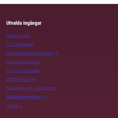
Utvalda ingångar
Studentwebb
SLU-biblioteket
Universitetsdjursjukhuset
Centrumbildningar
Art- och miljödata
Officiell statistik
Fakulteter och institutioner
Medarbetarwebben
Logga in