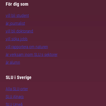
För dig som
vill bli student
är journalist
vill bli doktorand
vill söka jobb
vill rapportera om naturen
är verksam inom SLU:s sektorer
är alumn
SLU i Sverige
Alla SLU-orter
SLU Alnarp
SLU Umeå