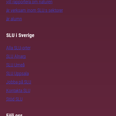
vill rapportera om naturen
är verksam inom SLU:s sektorer
är alumn
SLU i Sverige
Alla SLU-orter
SLU Alnarp
SLU Umeå
SLU Uppsala
Jobba på SLU
Kontakta SLU
Stöd SLU
Följ oss