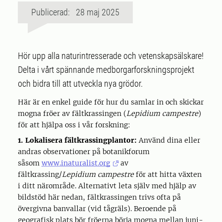
Publicerad: 28 maj 2025
Hör upp alla naturintresserade och vetenskapsälskare!
Delta i vårt spännande medborgarforskningsprojekt
och bidra till att utveckla nya grödor.
Här är en enkel guide för hur du samlar in och skickar
mogna fröer av fältkrassingen (
Lepidium campestre
)
för att hjälpa oss i vår forskning:
1. Lokalisera fältkrassingplantor:
Använd dina eller
andras observationer på botanikforum
såsom
www.inaturalist.org
av
fältkrassing/
Lepidium campestre
för att hitta växten
i ditt närområde. Alternativt leta själv med hjälp av
bildstöd här nedan, fältkrassingen trivs ofta på
övergivna banvallar (vid tågräls). Beroende på
geografisk plats bör fröerna börja mogna mellan juni-