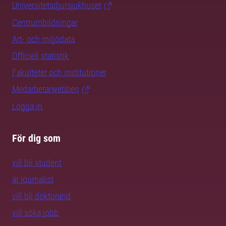
Universitetsdjursjukhuset
Centrumbildningar
Art- och miljödata
Officiell statistik
Fakulteter och institutioner
Medarbetarwebben
Logga in
För dig som
vill bli student
är journalist
vill bli doktorand
vill söka jobb