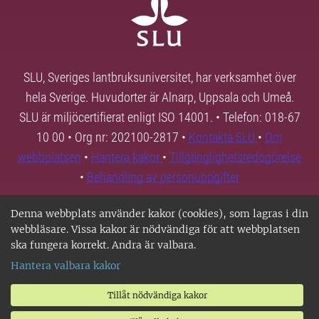
SLU, Sveriges lantbruksuniversitet, har verksamhet över
hela Sverige. Huvudorter är Alnarp, Uppsala och Umeå.
SLU är miljöcertifierat enligt ISO 14001. • Telefon: 018-67
10 00 • Org nr: 202100-2817 •
Kontakta SLU
•
Om
webbplatsen
•
Hantera kakor
•
Tillgänglighetsredogörelse
•
Behandling av personuppgifter
Denna webbplats använder kakor (cookies), som lagras i din
webbläsare. Vissa kakor är nödvändiga för att webbplatsen
ska fungera korrekt. Andra är valbara.
Hantera valbara kakor
Tillåt nödvändiga kakor