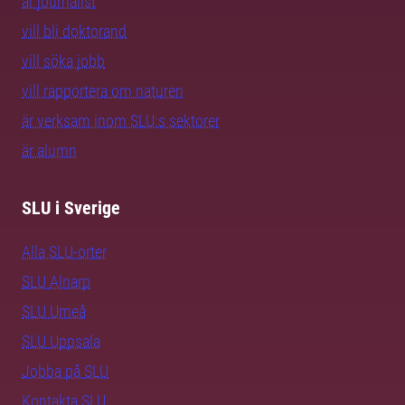
är journalist
vill bli doktorand
vill söka jobb
vill rapportera om naturen
är verksam inom SLU:s sektorer
är alumn
SLU i Sverige
Alla SLU-orter
SLU Alnarp
SLU Umeå
SLU Uppsala
Jobba på SLU
Kontakta SLU