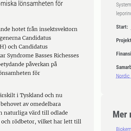
nomiska lönsamheten för
Systema
leporin
Start:
ande hotet från insektsvektorn
togenerna Candidatus
Projek
H) och Candidatus
Finansi
kar Syndrome Basses Richesses
 betydande påverkan på
Samarb
lönsamheten för
Nordic
rskilt i Tyskland och nu
er behovet av omedelbara
Mer 
n naturliga värd till odlade
ch rödbetor, vilket har lett till
Biokem