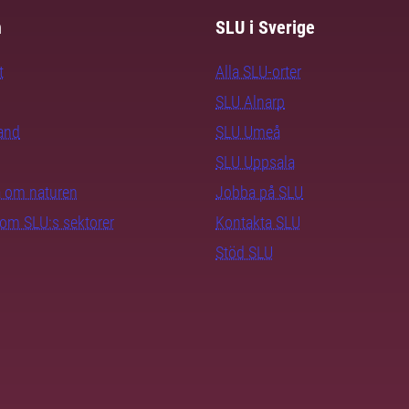
m
SLU i Sverige
t
Alla SLU-orter
SLU Alnarp
rand
SLU Umeå
SLU Uppsala
ra om naturen
Jobba på SLU
nom SLU:s sektorer
Kontakta SLU
Stöd SLU