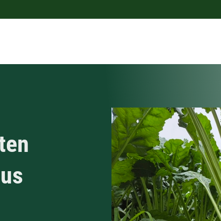
ten
nus