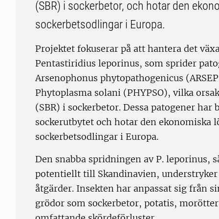
(SBR) i sockerbetor, och hotar den eko
sockerbetsodlingar i Europa.
Projektet fokuserar på att hantera det väx
Pentastiridius leporinus, som sprider pa
Arsenophonus phytopathogenicus (ARSEP
Phytoplasma solani (PHYPSO), vilka orsa
(SBR) i sockerbetor. Dessa patogener har
sockerutbytet och hotar den ekonomiska 
sockerbetsodlingar i Europa.
Den snabba spridningen av P. leporinus, sä
potentiellt till Skandinavien, understryk
åtgärder. Insekten har anpassat sig från si
grödor som sockerbetor, potatis, morötter o
omfattande skördeförluster.