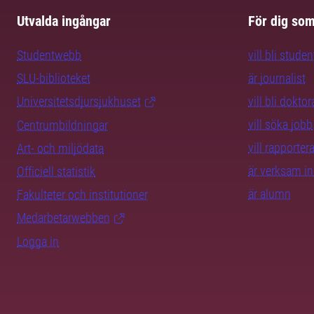
Utvalda ingångar
För dig so
Studentwebb
vill bli studen
SLU-biblioteket
är journalist
Universitetsdjursjukhuset
vill bli dokto
vill söka jobb
Centrumbildningar
vill rapporte
Art- och miljödata
är verksam i
Officiell statistik
är alumn
Fakulteter och institutioner
Medarbetarwebben
Logga in