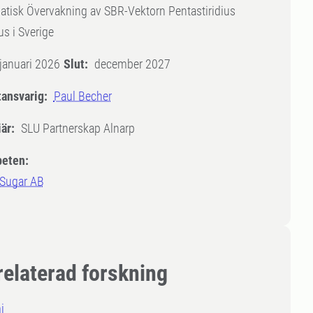
tisk Övervakning av SBR-Vektorn Pentastiridius
us i Sverige
januari 2026
Slut:
december 2027
tansvarig:
Paul Becher
är:
SLU Partnerskap Alnarp
eten:
 Sugar AB
relaterad forskning
i