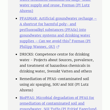
water supply and reuse, Formas (PI Lutz
Ahrens)
PFASMAR: Artificial groundwater recharge –
A shortcut for harmful poly- and
perfluoroalkyl substances (PFASs) into
groundwater systems and drinking water
supplies – Can we avoid this? Formas (PI
Philipp Wanner, GU)
DRICKS: Competence centre for drinking
water - Projects about Sources, prevalence,
and treatment of hazardous chemicals in
drinking water, Svenskt Vatten and others
Remediation of PFAS-contaminated soil
using air sparging, SGU and SGI (PI Lutz
Ahrens)
BioPFAS: Microbial degradation of PFAS for
remediation of contaminated soil and
groundwater, SGI Tuffo (PI Fritjof Fagerlund,