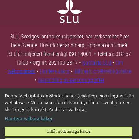
SLU, Sveriges lantbruksuniversitet, har verksamhet över
hela Sverige. Huvudorter är Alnarp, Uppsala och Umeå.
SLU är miljöcertifierat enligt ISO 14001. • Telefon: 018-67
10 00 • Org nr: 202100-2817 •
Kontakta SLU
•
Om
webbplatsen
•
Hantera kakor
•
Tillgänglighetsredogörelse
•
Behandling av personuppgifter
Denna webbplats använder kakor (cookies), som lagras i din
webbläsare. Vissa kakor är nödvändiga för att webbplatsen
ska fungera korrekt. Andra är valbara.
Hantera valbara kakor
Tillåt nödvändiga kakor