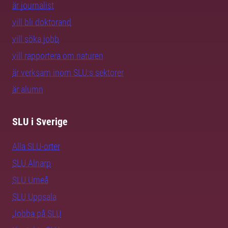
är journalist
vill bli doktorand
vill söka jobb
vill rapportera om naturen
är verksam inom SLU:s sektorer
är alumn
SLU i Sverige
Alla SLU-orter
SLU Alnarp
SLU Umeå
SLU Uppsala
Jobba på SLU