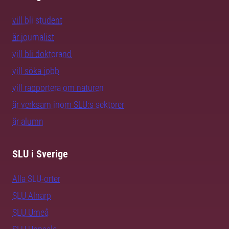
vill bli student
är journalist
vill bli doktorand
vill söka jobb
vill rapportera om naturen
är verksam inom SLU:s sektorer
är alumn
SLU i Sverige
Alla SLU-orter
SLU Alnarp
SLU Umeå