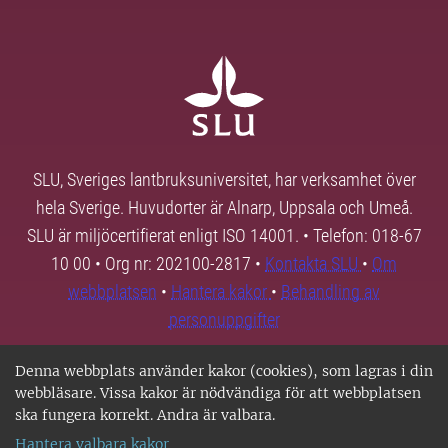
SLU, Sveriges lantbruksuniversitet, har verksamhet över
hela Sverige. Huvudorter är Alnarp, Uppsala och Umeå.
SLU är miljöcertifierat enligt ISO 14001. • Telefon: 018-67
10 00 • Org nr: 202100-2817 •
Kontakta SLU
•
Om
webbplatsen
•
Hantera kakor
•
Behandling av
personuppgifter
Denna webbplats använder kakor (cookies), som lagras i din
webbläsare. Vissa kakor är nödvändiga för att webbplatsen
ska fungera korrekt. Andra är valbara.
Hantera valbara kakor