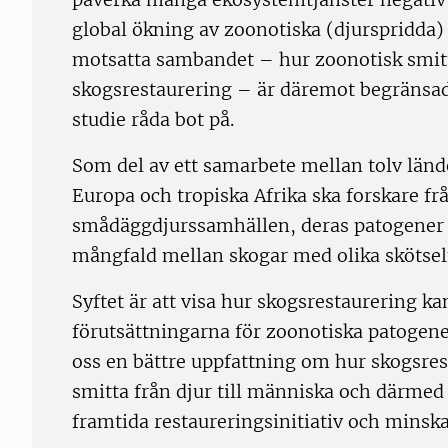
global ökning av zoonotiska (djurspridda
motsatta sambandet – hur zoonotisk smitt
skogsrestaurering – är däremot begränsad. 
studie råda bot på.
Som del av ett samarbete mellan tolv länd
Europa och tropiska Afrika ska forskare f
smådäggdjurssamhällen, deras patogener 
mångfald mellan skogar med olika skötse
Syftet är att visa hur skogsrestaurering k
förutsättningarna för zoonotiska patogen
oss en bättre uppfattning om hur skogsres
smitta från djur till människa och därmed 
framtida restaureringsinitiativ och minska