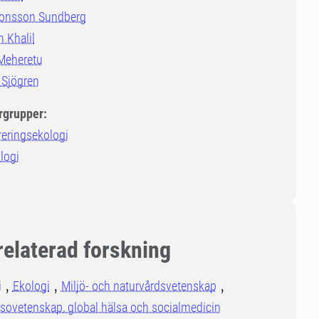
onsson Sundberg
 Khalil
Meheretu
 Sjögren
rgrupper:
reringsekologi
logi
relaterad forskning
i
Ekologi
Miljö- och naturvårdsvetenskap
sovetenskap, global hälsa och socialmedicin