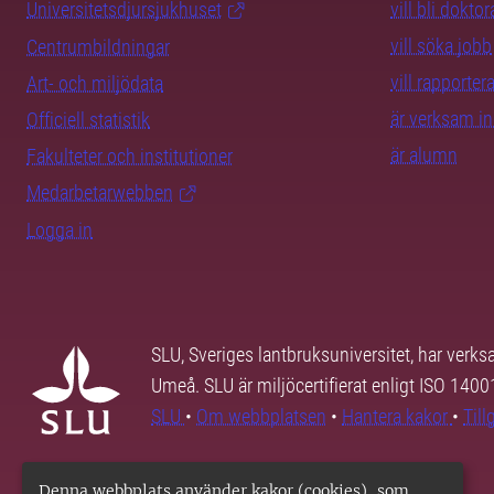
Universitetsdjursjukhuset
vill bli dokto
vill söka jobb
Centrumbildningar
vill rapporte
Art- och miljödata
är verksam i
Officiell statistik
är alumn
Fakulteter och institutioner
Medarbetarwebben
Logga in
SLU, Sveriges lantbruksuniversitet, har verk
Umeå. SLU är miljöcertifierat enligt ISO 140
SLU
•
Om webbplatsen
•
Hantera kakor
•
Til
Denna webbplats använder kakor (cookies), som