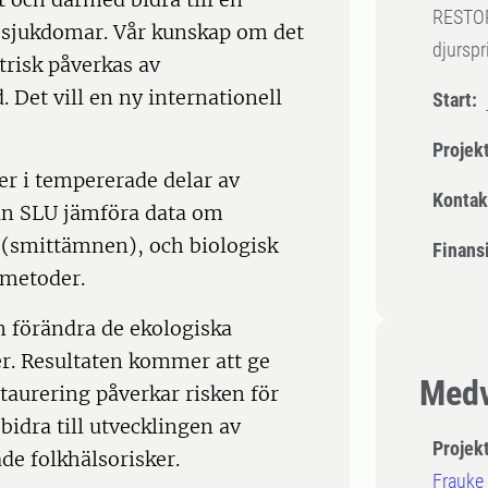
RESTOR
) sjukdomar. Vår kunskap om det
djursp
risk påverkas av
Det vill en ny internationell
Start:
Projek
er i tempererade delar av
Kontak
rån SLU jämföra data om
(smittämnen), och biologisk
Finansi
lmetoder.
an förändra de ekologiska
er. Resultaten kommer att ge
Medv
taurering påverkar risken för
bidra till utvecklingen av
Projek
de folkhälsorisker.
Frauke