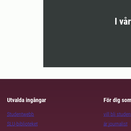
I vå
Utvalda ingångar
För dig so
Studentwebb
vill bli studen
SLU-biblioteket
är journalist