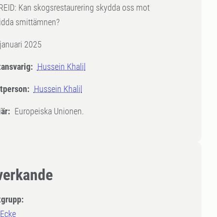
EID: Kan skogsrestaurering skydda oss mot
ridda smittämnen?
januari 2025
tansvarig:
Hussein Khalil
tperson:
Hussein Khalil
är:
Europeiska Unionen.
erkande
tgrupp:
 Ecke