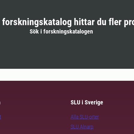
r forskningskatalog hittar du fler pr
Sök i forskningskatalogen
m
SLU i Sverige
t
Alla SLU-orter
SLU Alnarp