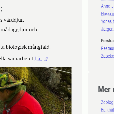
Anna J
:
Hussein
s värddjur.
Yonas 
Jörgen
smådäggdjur och
Forska
ta biologisk mångfald.
Restau
Zooeko
ella samarbetet
här
.
Mer 
Zoolog
Folkhäl