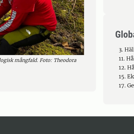
Glob
3. Hä
11. H
logisk mångfald. Foto: Theodora
12. H
15. E
17. G