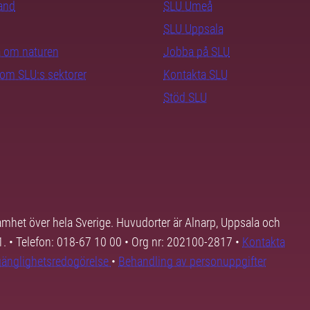
rand
SLU Umeå
SLU Uppsala
ra om naturen
Jobba på SLU
nom SLU:s sektorer
Kontakta SLU
Stöd SLU
samhet över hela Sverige. Huvudorter är Alnarp, Uppsala och
01. • Telefon: 018-67 10 00 • Org nr: 202100-2817 •
Kontakta
lgänglighetsredogörelse
•
Behandling av personuppgifter