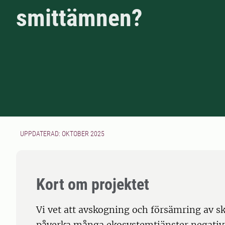
smittämnen?
UPPDATERAD: OKTOBER 2025
Kort om projektet
Vi vet att avskogning och försämring av 
påverka många ekosystemtjänster negativt