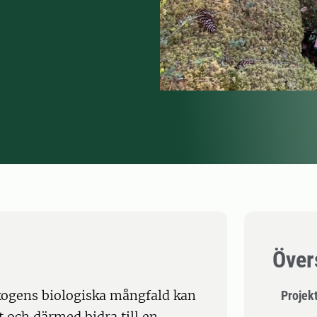
Över
skogens biologiska mångfald kan
Projekt
 och därmed bidra till en