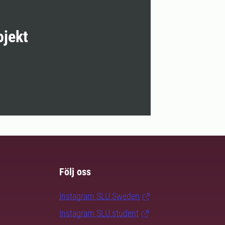
ojekt
Följ oss
Instagram SLU.Sweden
Instagram SLU.student