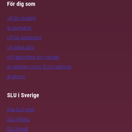
För dig som
vill bli student
är journalist
vill bli doktorand
vill söka jobb
vill rapportera om naturen
är verksam inom SLU:s sektorer
är alumn
SLU i Sverige
Alla SLU-orter
SLU Alnarp
SLU Umeå