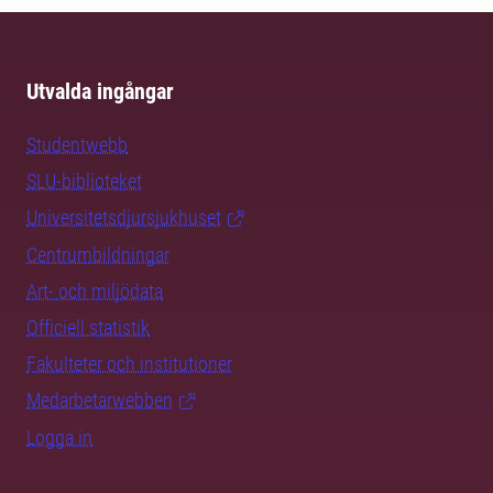
Utvalda ingångar
Studentwebb
SLU-biblioteket
Universitetsdjursjukhuset
Centrumbildningar
Art- och miljödata
Officiell statistik
Fakulteter och institutioner
Medarbetarwebben
Logga in