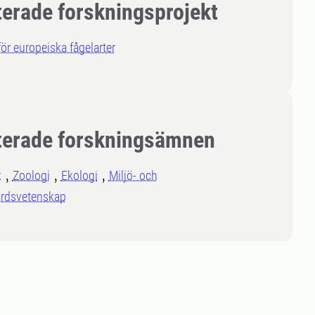
terade forskningsprojekt
ör europeiska fågelarter
terade forskningsämnen
k
Zoologi
Ekologi
Miljö- och
årdsvetenskap