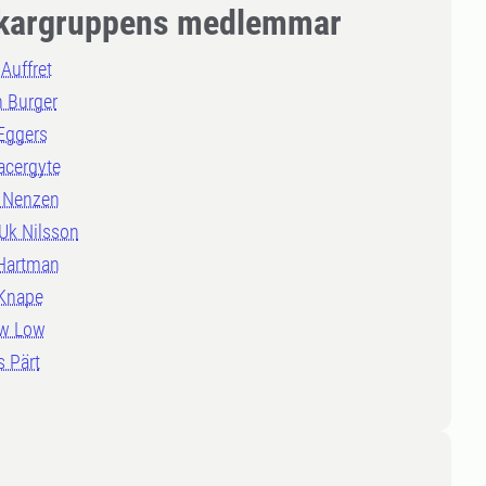
kargruppens medlemmar
 Auffret
 Burger
Eggers
acergyte
 Nenzen
Uk Nilsson
Hartman
Knape
w Low
 Pärt