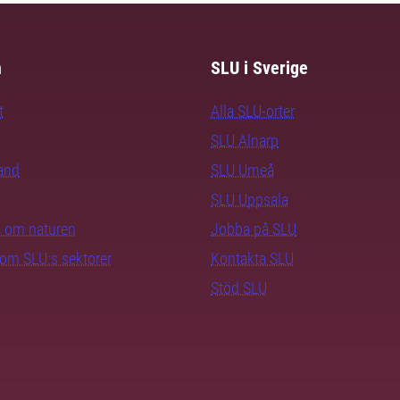
m
SLU i Sverige
t
Alla SLU-orter
SLU Alnarp
rand
SLU Umeå
SLU Uppsala
ra om naturen
Jobba på SLU
nom SLU:s sektorer
Kontakta SLU
Stöd SLU