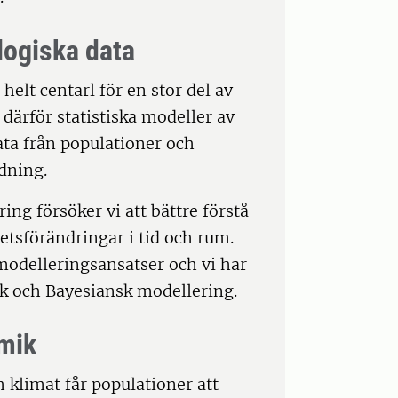
logiska data
elt centarl för en stor del av
därför statistiska modeller av
ata från populationer och
dning.
ing försöker vi att bättre förstå
tetsförändringar i tid och rum.
 modelleringsansatser och vi har
ik och Bayesiansk modellering.
mik
h klimat får populationer att