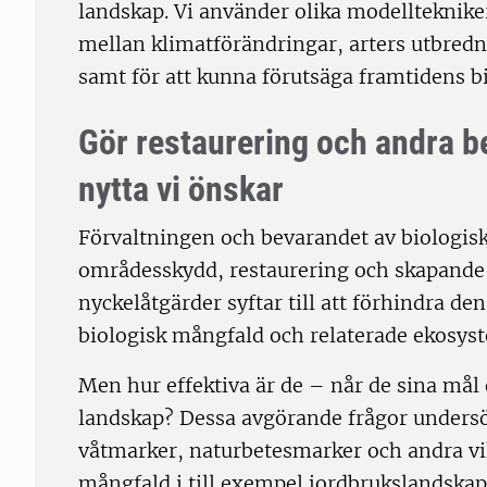
landskap. Vi använder olika modellteknike
mellan klimatförändringar, arters utbred
samt för att kunna förutsäga framtidens b
Gör restaurering och andra 
nytta vi önskar
Förvaltningen och bevarandet av biologis
områdesskydd, restaurering och skapande 
nyckelåtgärder syftar till att förhindra d
biologisk mångfald och relaterade ekosyst
Men hur effektiva är de – når de sina mål o
landskap? Dessa avgörande frågor undersök
våtmarker, naturbetesmarker och andra vik
mångfald i till exempel jordbrukslandskap