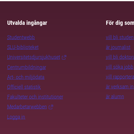
Utvalda ingångar
För dig so
Studentwebb
vill bli studen
SLU-biblioteket
är journalist
Universitetsdjursjukhuset
vill bli dokto
vill söka jobb
Centrumbildningar
vill rapporte
Art- och miljödata
är verksam i
Officiell statistik
är alumn
Fakulteter och institutioner
Medarbetarwebben
Logga in