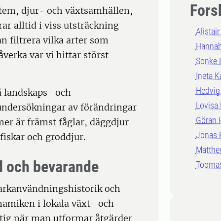
Fors
ystem, djur- och växtsamhällen,
ar alltid i viss utsträckning
Alistair
filtrera vilka arter som
Hannah
verka var vi hittar störst
Sonke 
Ineta K
Hedvig
å landskaps- och
Lovisa 
 undersökningar av förändringar
Göran 
mer är främst fåglar, däggdjur
Jonas 
 fiskar och groddjur.
Matthe
l och bevarande
Toomas
arkanvändningshistorik och
amiken i lokala växt- och
ktig när man utformar åtgärder