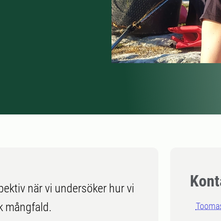
Kont
pektiv när vi undersöker hur vi
sk mångfald.
Toomas