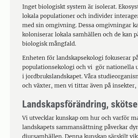
Inget biologiskt system är isolerat. Ekos
lokala populationer och individer interager
med sin omgivning. Dessa omgivningar kan 
koloniserar lokala samhällen och de kan på
biologisk mångfald.
Enheten för landskapsekologi fokuserar p
populationsekologi och vi gör nationella
i jordbrukslandskapet. Våra studieorganis
och växter, men vi tittar även på insekter,
Landskapsförändring, skötse
Vi utvecklar kunskap om hur och varför m
landskapets sammansättning påverkar dyn
djursamhällen. Denna kunskap särskilt vi