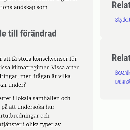
Rela
ktionslandskap som
Skydd f
e till förändrad
Rela
att få stora konsekvenser för
ssa klimatregimer. Vissa arter
Botani
dringar, men frågan är vilka
naturv
ukar under?
arter i lokala samhällen och
 på att undersöka hur
artutbredningar och
jänster i olika typer av