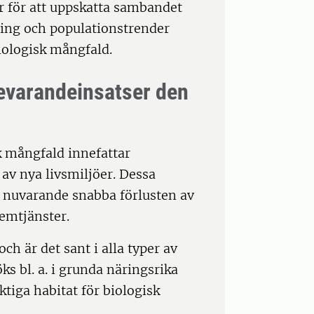
r för att uppskatta sambandet
ning och populationstrender
iologisk mångfald.
bevarandeinsatser den
k mångfald innefattar
av nya livsmiljöer. Dessa
en nuvarande snabba förlusten av
emtjänster.
ch är det sant i alla typer av
s bl. a. i grunda näringsrika
tiga habitat för biologisk
.