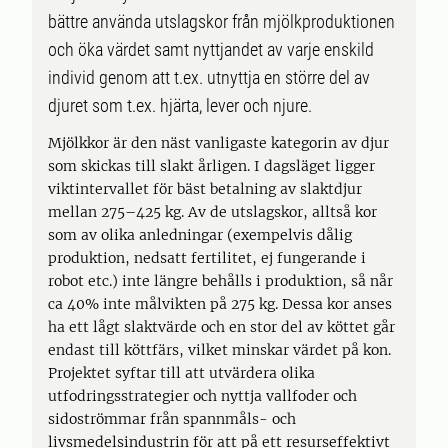
bättre använda utslagskor från mjölkproduktionen
och öka värdet samt nyttjandet av varje enskild
individ genom att t.ex. utnyttja en större del av
djuret som t.ex. hjärta, lever och njure.
Mjölkkor är den näst vanligaste kategorin av djur
som skickas till slakt årligen. I dagsläget ligger
viktintervallet för bäst betalning av slaktdjur
mellan 275–425 kg. Av de utslagskor, alltså kor
som av olika anledningar (exempelvis dålig
produktion, nedsatt fertilitet, ej fungerande i
robot etc.) inte längre behålls i produktion, så når
ca 40% inte målvikten på 275 kg. Dessa kor anses
ha ett lågt slaktvärde och en stor del av köttet går
endast till köttfärs, vilket minskar värdet på kon.
Projektet syftar till att utvärdera olika
utfodringsstrategier och nyttja vallfoder och
sidoströmmar från spannmåls- och
livsmedelsindustrin för att på ett resurseffektivt