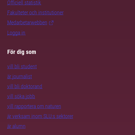
Officiell statistik
Fakulteter och institutioner
Medarbetarwebben
Logga in
För dig som
vill bli student
är journalist
vill bli doktorand
vill söka jobb
vill rapportera om naturen
är verksam inom SLU:s sektorer
är alumn