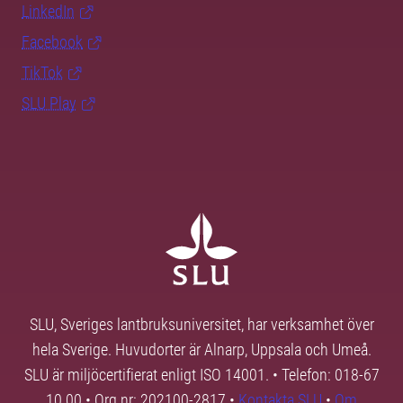
LinkedIn
Facebook
TikTok
SLU Play
SLU, Sveriges lantbruksuniversitet, har verksamhet över
hela Sverige. Huvudorter är Alnarp, Uppsala och Umeå.
SLU är miljöcertifierat enligt ISO 14001. • Telefon: 018-67
10 00 • Org nr: 202100-2817 •
Kontakta SLU
•
Om