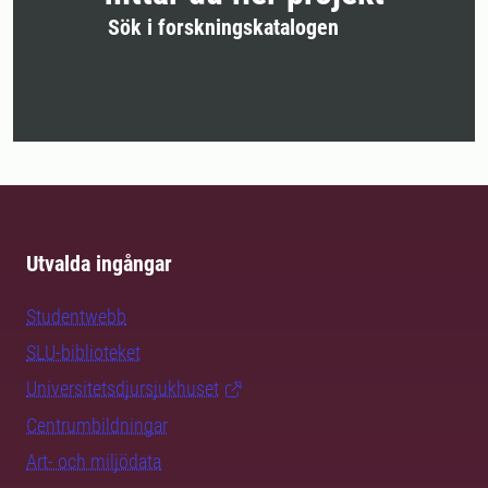
Sök i forskningskatalogen
Utvalda ingångar
Studentwebb
SLU-biblioteket
Universitetsdjursjukhuset
Centrumbildningar
Art- och miljödata