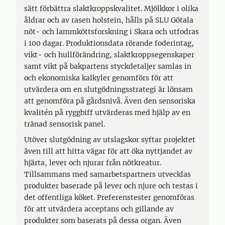
sätt förbättra slaktkroppskvalitet. Mjölkkor i olika
åldrar och av rasen holstein, hålls på SLU Götala
nöt- och lammköttsforskning i Skara och utfodras
i 100 dagar. Produktionsdata rörande foderintag,
vikt- och hullförändring, slaktkroppsegenskaper
samt vikt på bakpartens styckdetaljer samlas in
och ekonomiska kalkyler genomförs för att
utvärdera om en slutgödningsstrategi är lönsam
att genomföra på gårdsnivå. Även den sensoriska
kvalitén på ryggbiff utvärderas med hjälp av en
tränad sensorisk panel.
Utöver slutgödning av utslagskor syftar projektet
även till att hitta vägar för att öka nyttjandet av
hjärta, lever och njurar från nötkreatur.
Tillsammans med samarbetspartners utvecklas
produkter baserade på lever och njure och testas i
det offentliga köket. Preferenstester genomföras
för att utvärdera acceptans och gillande av
produkter som baserats på dessa organ. Även