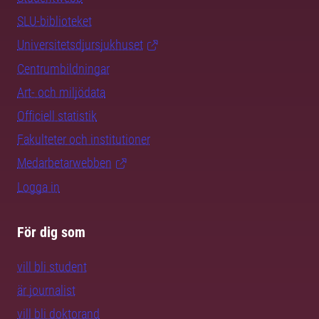
SLU-biblioteket
Universitetsdjursjukhuset
Centrumbildningar
Art- och miljödata
Officiell statistik
Fakulteter och institutioner
Medarbetarwebben
Logga in
För dig som
vill bli student
är journalist
vill bli doktorand