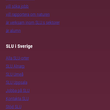
vill söka jobb
vill rapportera om naturen
är verksam inom SLU:s sektorer
är alumn
SLU i Sverige
Alla SLU-orter
SLU Alnarp
SLU Umeå
SLU Uppsala
Jobba på SLU
Kontakta SLU
Stöd SLU