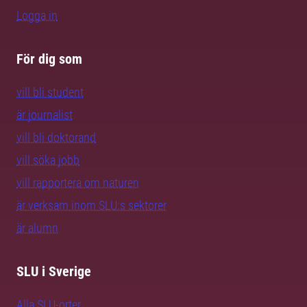
Logga in
För dig som
vill bli student
är journalist
vill bli doktorand
vill söka jobb
vill rapportera om naturen
är verksam inom SLU:s sektorer
är alumn
SLU i Sverige
Alla SLU-orter