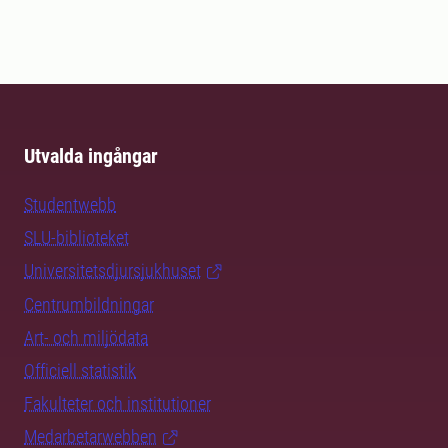
Utvalda ingångar
Studentwebb
SLU-biblioteket
Universitetsdjursjukhuset
Centrumbildningar
Art- och miljödata
Officiell statistik
Fakulteter och institutioner
Medarbetarwebben