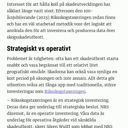
Intresset för att hålla koll på skadeutvecklingen har
såklart länge varit stort. Eftersom den 100-
årsjubilerande (2023) Riksskogstaxeringen redan finns
och har en väl utarbetad metodik vore det logiskt att
använda den för att inventera och producera data över
skogsskadeutbrott.
Strategiskt vs operativt
Problemet är trögheten: ofta kan ett skadeutbrott starta
snabbt och vara begränsat till ett relativt litet
geografiskt område. Skadorna kan också vara synliga en
kort period på säsongen och inte annars. Allt detta gör
utbrotten svåra att fånga upp med traditionella, större
inventeringar som
Riksskogstaxeringen
.
– Riksskogstaxeringen är en strategisk inventering.
Deras data ger underlag till strategiska beslut. NRS
däremot, är en operativ inventering. Våra data är
underlag för operativa åtgärder vid särskilda
skadeutbrott, säger Sören Wulff som jobbat med NRS