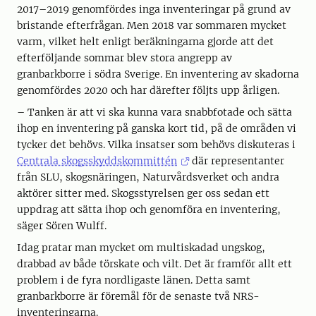
2017–2019 genomfördes inga inventeringar på grund av
bristande efterfrågan. Men 2018 var sommaren mycket
varm, vilket helt enligt beräkningarna gjorde att det
efterföljande sommar blev stora angrepp av
granbarkborre i södra Sverige. En inventering av skadorna
genomfördes 2020 och har därefter följts upp årligen.
– Tanken är att vi ska kunna vara snabbfotade och sätta
ihop en inventering på ganska kort tid, på de områden vi
tycker det behövs. Vilka insatser som behövs diskuteras i
Centrala skogsskyddskommittén
där representanter
från SLU, skogsnäringen, Naturvårdsverket och andra
aktörer sitter med. Skogsstyrelsen ger oss sedan ett
uppdrag att sätta ihop och genomföra en inventering,
säger Sören Wulff.
Idag pratar man mycket om multiskadad ungskog,
drabbad av både törskate och vilt. Det är framför allt ett
problem i de fyra nordligaste länen. Detta samt
granbarkborre är föremål för de senaste två NRS-
inventeringarna.