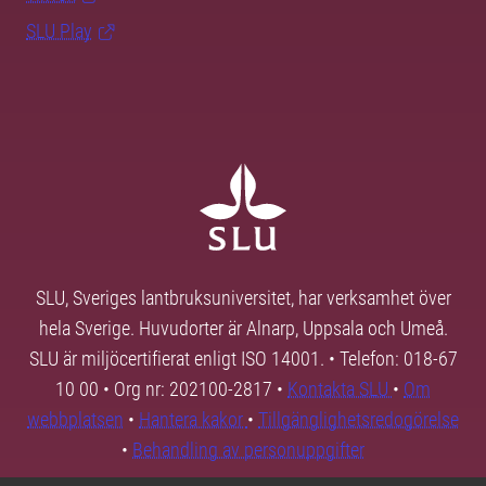
SLU Play
SLU, Sveriges lantbruksuniversitet, har verksamhet över
hela Sverige. Huvudorter är Alnarp, Uppsala och Umeå.
SLU är miljöcertifierat enligt ISO 14001. • Telefon: 018-67
10 00 • Org nr: 202100-2817 •
Kontakta SLU
•
Om
webbplatsen
•
Hantera kakor
•
Tillgänglighetsredogörelse
•
Behandling av personuppgifter