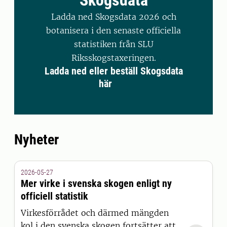
Skogsdata
Ladda ned Skogsdata 2026 och
botanisera i den senaste officiella
statistiken från SLU
Riksskogstaxeringen.
Ladda ned eller beställ Skogsdata
här
Nyheter
2026-05-27
Mer virke i svenska skogen enligt ny
officiell statistik
Virkesförrådet och därmed mängden
kol i den svenska skogen fortsätter att