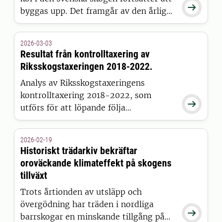

byggas upp. Det framgår av den årliga
officiella statistiken, Skogsdata 2026,
från SLU Riksskogstaxeringen.
2026-03-03
Resultat från kontrolltaxering av
Riksskogstaxeringen 2018-2022.
Analys av Riksskogstaxeringens
kontrolltaxering 2018-2022, som

utförs för att löpande följa
tillförlitligheten i insamlat data, visar
att resultaten generellt är klart
2026-02-19
tillfredställande (sammanfattande
Historiskt trädarkiv bekräftar
tabeller sist i rapporten).
oroväckande klimateffekt på skogens
tillväxt
Trots årtionden av utsläpp och
övergödning har träden i nordliga

barrskogar en minskande tillgång på