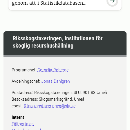

genom att i Statistikdatabasen
publicera preliminär statistik om
trädbiomassans torrvikt.
Riksskogstaxeringen, Institutionen för
skoglig resurshushållning
Programchef:
Cornelia Roberge
Avdelningschef:
Jonas Dahlgren
Postadress: Riksskogstaxeringen, SLU, 901 83 Umeå
Besöksadress: Skogsmarksgränd, Umeå
epost:
Riksskogstaxeringen@slu.se
Internt
Fältportalen