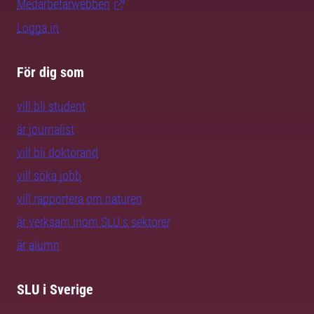
Medarbetarwebben
Logga in
För dig som
vill bli student
är journalist
vill bli doktorand
vill söka jobb
vill rapportera om naturen
är verksam inom SLU:s sektorer
är alumn
SLU i Sverige