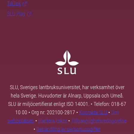
TikTok
SLU Play
SLU, Sveriges lantbruksuniversitet, har verksamhet över
hela Sverige. Huvudorter är Alnarp, Uppsala och Umeå.
SLU är miljöcertifierat enligt ISO 14001. • Telefon: 018-67
10 00 • Org nr: 202100-2817 •
Kontakta SLU
•
Om
webbplatsen
•
Hantera kakor
•
Tillgänglighetsredogörelse
•
Behandling av personuppgifter