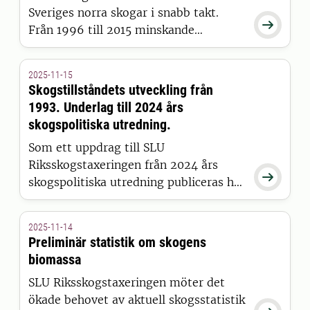
Sveriges norra skogar i snabb takt.

Från 1996 till 2015 minskande
marklavstäcket med hela 57 procent i
renskötselområdet. Men sedan dess
2025-11-15
har nedgången stannat av och
Skogstillståndets utveckling från
forskarna ser tecken på stabilisering.
1993. Underlag till 2024 års
skogspolitiska utredning.
Som ett uppdrag till SLU
Riksskogstaxeringen från 2024 års

skogspolitiska utredning publiceras här
uppgifter om skogstillståndets
utveckling och skogsbruksåtgärder
2025-11-14
sedan 1993. Exempelvis arealer,
Preliminär statistik om skogens
virkesförråd, åldersstruktur,
biomassa
skogsodling, avverkning, skogsskador
SLU Riksskogstaxeringen möter det
och naturlig avgång.
ökade behovet av aktuell skogsstatistik