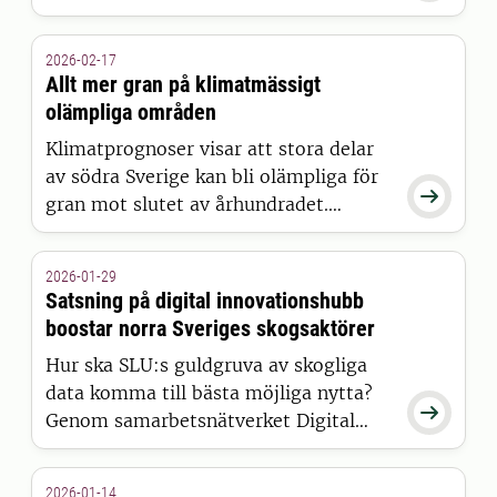
kväve. Detta hänger ihop med en
ökande koldioxidhalt i atmosfären,
2026-02-17
visar nu forskare från SLU i en artikel i
Allt mer gran på klimatmässigt
Nature. Svaret har de fått tack vare ett
olämpliga områden
unikt arkiv, undangömt i källaren.
Klimatprognoser visar att stora delar
av södra Sverige kan bli olämpliga för

gran mot slutet av århundradet.
Samtidigt ökar mängden gran, även
bland unga träd.
2026-01-29
Satsning på digital innovationshubb
boostar norra Sveriges skogsaktörer
Hur ska SLU:s guldgruva av skogliga
data komma till bästa möjliga nytta?

Genom samarbetsnätverket Digital
Impact North har kraftfulla verktyg
hamnat i rätt händer hos över 100
2026-01-14