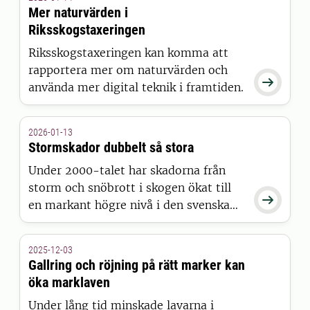
myndigheter och runt 20 företag i
Mer naturvärden i
norra Sverige - vilket lett till
Riksskogstaxeringen
prisbelönt innovation.
Riksskogstaxeringen kan komma att
rapportera mer om naturvärden och

använda mer digital teknik i framtiden.
2026-01-13
Stormskador dubbelt så stora
Under 2000-talet har skadorna från
storm och snöbrott i skogen ökat till

en markant högre nivå i den svenska
skogen. Det visar data från
Riksskogstaxeringen.
2025-12-03
Gallring och röjning på rätt marker kan
öka marklaven
Under lång tid minskade lavarna i