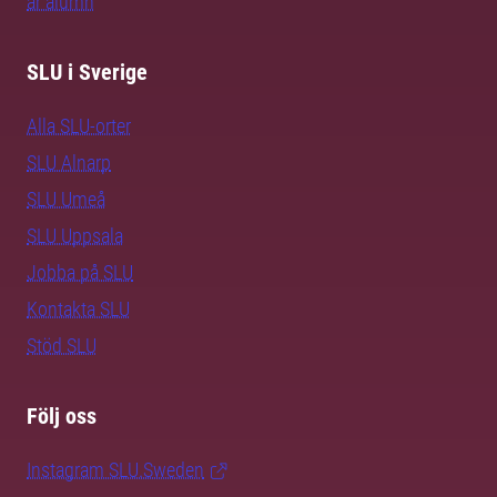
är alumn
SLU i Sverige
Alla SLU-orter
SLU Alnarp
SLU Umeå
SLU Uppsala
Jobba på SLU
Kontakta SLU
Stöd SLU
Följ oss
Instagram SLU.Sweden