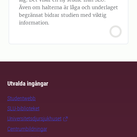
Även om halterna är låga och underlaget
begränsat bidrar studien med viktig
information.
Utvalda ingångar
Studentwebb
SLU-biblioteket
Universitetsdjursjukhuset
Centrumbildningar