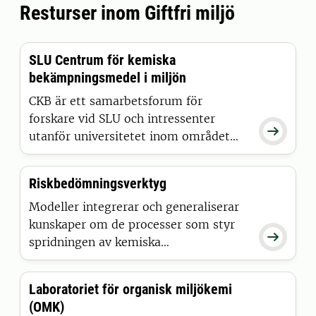
Resturser inom Giftfri miljö
SLU Centrum för kemiska
bekämpningsmedel i miljön
CKB är ett samarbetsforum för
forskare vid SLU och intressenter

utanför universitetet inom området
kemiska bekämpningsmedel.
Centrumet fokuserar främst på
Riskbedömningsverktyg
spridning och effekter i miljön av
växtskyddsmedel som används inom
Modeller integrerar och generaliserar
jordbruket.
kunskaper om de processer som styr

spridningen av kemiska
bekämpningsmedel i miljön och är
därmed värdefulla och nödvändiga
Laboratoriet för organisk miljökemi
verktyg i det pågående arbetet med att
(OMK)
minska miljö- och hälsoriskerna