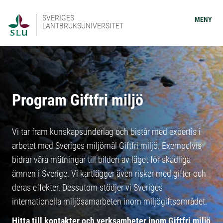
SVERIGES
MENY
LANTBRUKSUNIVERSITET
Program Giftfri miljö
Vi tar fram kunskapsunderlag och bistår med expertis i
arbetet med Sveriges miljömål Giftfri miljö. Exempelvis
bidrar våra mätningar till bilden av läget för skadliga
ämnen i Sverige. Vi kartlägger även risker med gifter och
deras effekter. Dessutom stödjer vi Sveriges
internationella miljösamarbeten inom miljögiftsområdet.
Hitta till kontakter och verksamheter inom Giftfri miljö