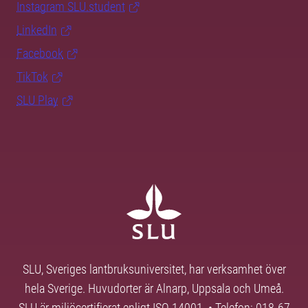
Instagram SLU.student
LinkedIn
Facebook
TikTok
SLU Play
SLU, Sveriges lantbruksuniversitet, har verksamhet över
hela Sverige. Huvudorter är Alnarp, Uppsala och Umeå.
SLU är miljöcertifierat enligt ISO 14001. • Telefon: 018-67