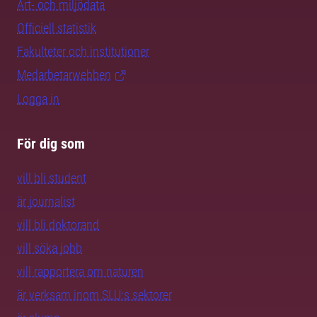
Art- och miljödata
Officiell statistik
Fakulteter och institutioner
Medarbetarwebben
Logga in
För dig som
vill bli student
är journalist
vill bli doktorand
vill söka jobb
vill rapportera om naturen
är verksam inom SLU:s sektorer