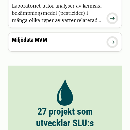
förknippade med användningen av
Laboratoriet utför analyser av kemiska
bekämpningsmedel.
bekämpningsmedel (pesticider) i

många olika typer av vattenrelaterade
miljöer. Det är främst olika
vattenprover (regn-, grund- och
Miljödata MVM
ytvatten), men även sediment och

luftprover. Vi utvecklar även metoder
för provtagning.
27 projekt som
utvecklar SLU:s