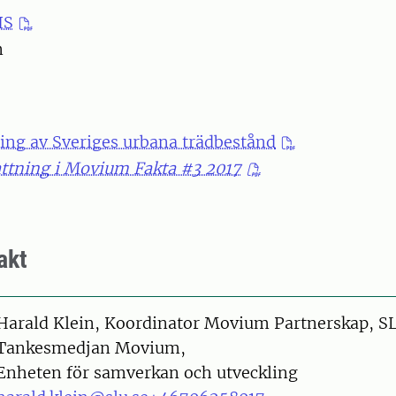
IS
n
ing av Sveriges urbana trädbestånd
tning i Movium Fakta #3 2017
akt
on
Harald Klein, Koordinator Movium Partnerskap, S
Tankesmedjan Movium,
Enheten för samverkan och utveckling