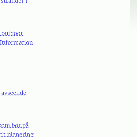
stränder i
e outdoor
 Information
s avseende
 som bor på
och planering