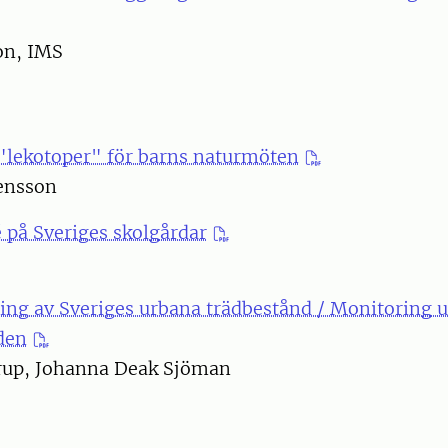
on, IMS
 "lekotoper" för barns naturmöten
ensson
é på Sveriges skolgårdar
ing av Sveriges urbana trädbestånd / Monitoring 
den
up, Johanna Deak Sjöman