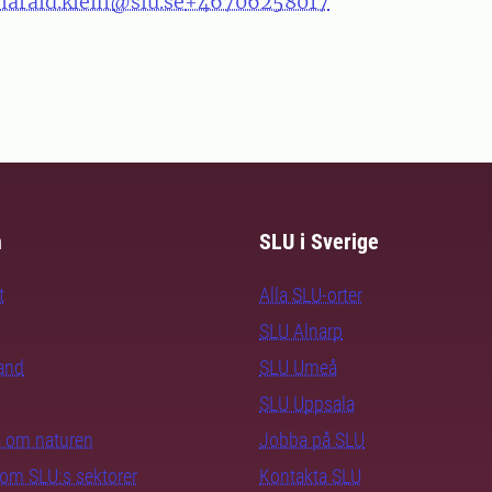
harald.klein@slu.se
+46706258017
m
SLU i Sverige
t
Alla SLU-orter
SLU Alnarp
rand
SLU Umeå
SLU Uppsala
ra om naturen
Jobba på SLU
nom SLU:s sektorer
Kontakta SLU