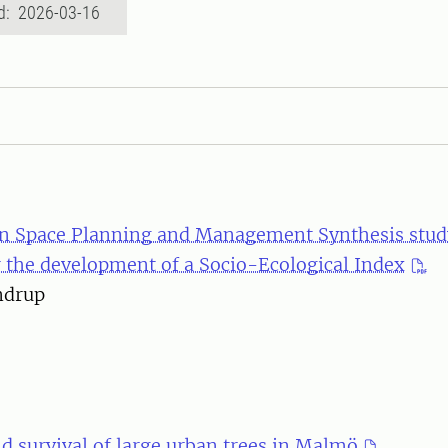
d: 2026-03-16
en Space Planning and Management Synthesis stud
or the development of a Socio-Ecological Index
ndrup
d survival of large urban trees in Malmö