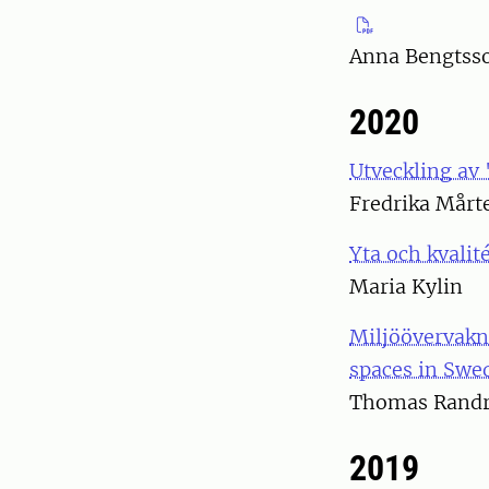
Anna Bengtss
2020
Utveckling av
Fredrika Mårt
Yta och kvalit
Maria Kylin
Miljöövervakn
spaces in Swe
Thomas Randr
2019