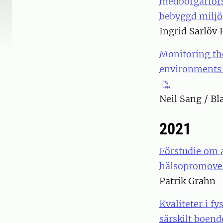
medborgarfors
bebyggd miljö
Ingrid Sarlöv 
Monitoring the
environments 
Neil Sang / Bl
2021
Förstudie om 
hälsopromover
Patrik Grahn
Kvaliteter i f
särskilt boend