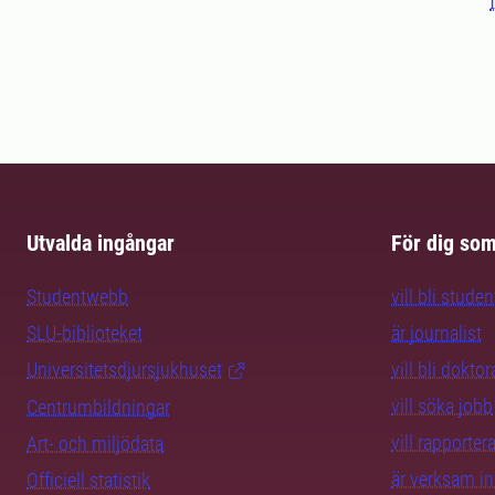
Utvalda ingångar
För dig so
Studentwebb
vill bli studen
SLU-biblioteket
är journalist
Universitetsdjursjukhuset
vill bli dokto
vill söka jobb
Centrumbildningar
vill rapporte
Art- och miljödata
är verksam i
Officiell statistik