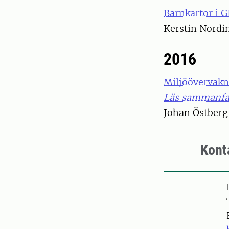
Barnkartor i G
Kerstin Nordi
2016
Miljöövervakn
Läs sammanfat
Johan Östberg
Kont
Pers