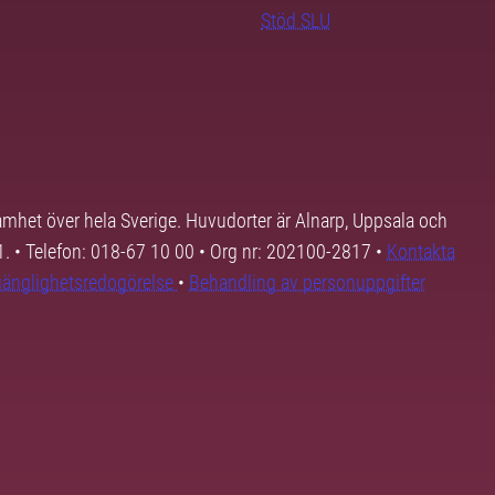
Stöd SLU
samhet över hela Sverige. Huvudorter är Alnarp, Uppsala och
01. • Telefon: 018-67 10 00 • Org nr: 202100-2817 •
Kontakta
lgänglighetsredogörelse
•
Behandling av personuppgifter