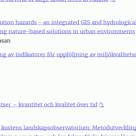
ution hazards - an integrated GIS and hydrologica
ning nature-based solutions in urban environments
asan
g av indikatorer för uppföljning av miljökvalitet
tser – kvantitet och kvalitet över tid
 kustens landskapsobservatorium. Metodutveckling