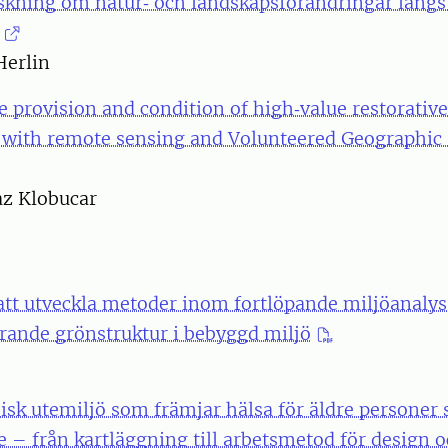
kning om natur‐ och landskapsförändringar längs 
Herlin
 provision and condition of high‐value restorativ
with remote sensing and Volunteered Geographic
az Klobucar
att utveckla metoder inom fortlöpande miljöanaly
ande grönstruktur i bebyggd miljö
ysisk utemiljö som främjar hälsa för äldre personer
e – från kartläggning till arbetsmetod för design 