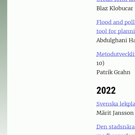
Blaz Klobucar
Flood and poll
tool for plan
Abdulghani H
Metodutvecklin
10)
Patrik Grahn
2022
Svenska lekpla
Märit Jansson
Den stadsnära