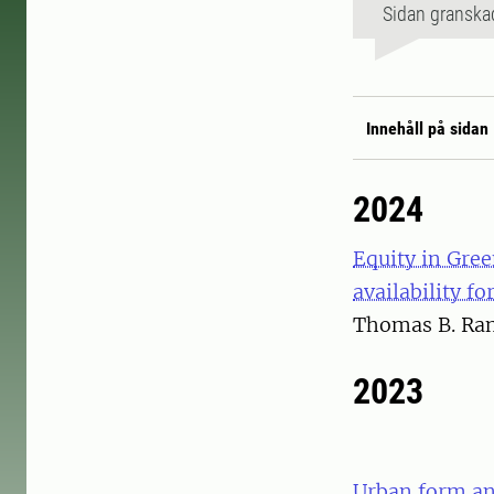
Sidan granska
Innehåll på sidan
2024
Equity in Gre
availability f
Thomas B. Ra
2023
Urban form an