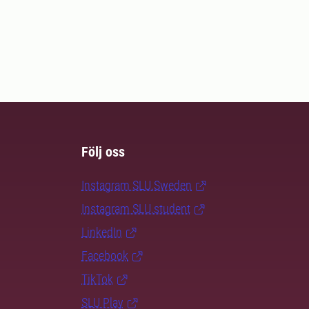
Följ oss
Instagram SLU.Sweden
Instagram SLU.student
LinkedIn
Facebook
TikTok
SLU Play