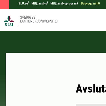
SLU.se
Miljöanalys
Miljöanalysprogram
Bebyggd miljö
SVERIGES
LANTBRUKSUNIVERSITET
Avslut