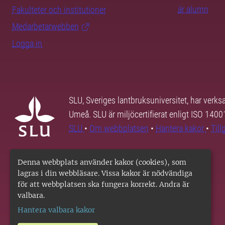
är alumn
Fakulteter och institutioner
Medarbetarwebben
Logga in
SLU, Sveriges lantbruksuniversitet, har verk
Umeå. SLU är miljöcertifierat enligt ISO 140
SLU
•
Om webbplatsen
•
Hantera kakor
•
Til
Denna webbplats använder kakor (cookies), som
lagras i din webbläsare. Vissa kakor är nödvändiga
för att webbplatsen ska fungera korrekt. Andra är
valbara.
Hantera valbara kakor