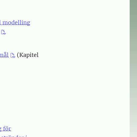
l modelling
smål
(Kapitel
 för