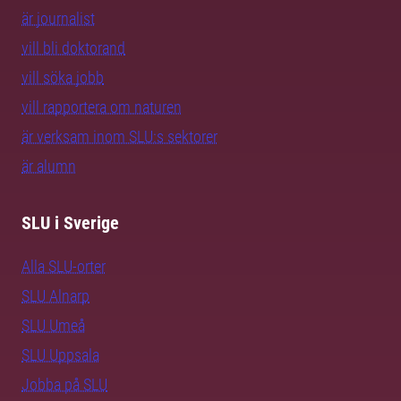
är journalist
vill bli doktorand
vill söka jobb
vill rapportera om naturen
är verksam inom SLU:s sektorer
är alumn
SLU i Sverige
Alla SLU-orter
SLU Alnarp
SLU Umeå
SLU Uppsala
Jobba på SLU