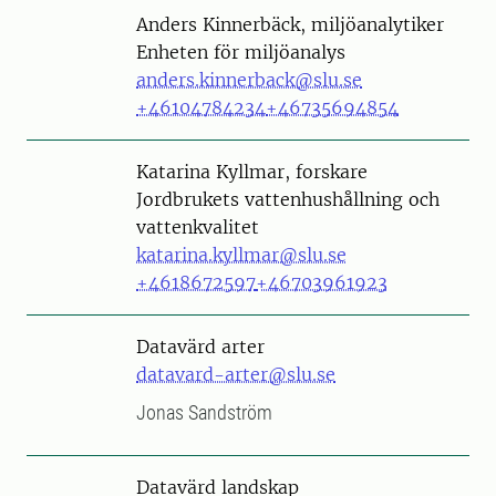
Person
Anders Kinnerbäck, miljöanalytiker
Enheten för miljöanalys
anders.kinnerback@slu.se
+46104784234
+46735694854
Person
Katarina Kyllmar, forskare
Jordbrukets vattenhushållning och
vattenkvalitet
katarina.kyllmar@slu.se
+4618672597
+46703961923
Datavärd arter
datavard-arter@slu.se
Jonas Sandström
Datavärd landskap