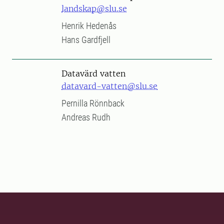
landskap@slu.se
Henrik Hedenås
Hans Gardfjell
Datavärd vatten
datavard-vatten@slu.se
Pernilla Rönnback
Andreas Rudh