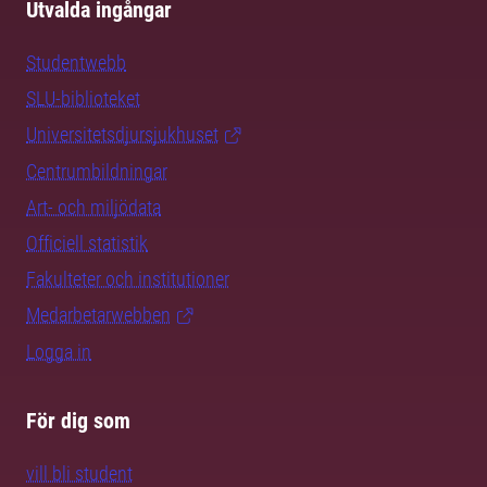
Utvalda ingångar
Studentwebb
SLU-biblioteket
Universitetsdjursjukhuset
Centrumbildningar
Art- och miljödata
Officiell statistik
Fakulteter och institutioner
Medarbetarwebben
Logga in
För dig som
vill bli student