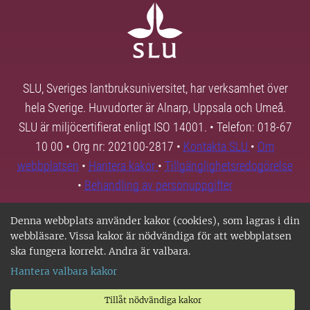
SLU, Sveriges lantbruksuniversitet, har verksamhet över
hela Sverige. Huvudorter är Alnarp, Uppsala och Umeå.
SLU är miljöcertifierat enligt ISO 14001. • Telefon: 018-67
10 00 • Org nr: 202100-2817 •
Kontakta SLU
•
Om
webbplatsen
•
Hantera kakor
•
Tillgänglighetsredogörelse
•
Behandling av personuppgifter
Denna webbplats använder kakor (cookies), som lagras i din
webbläsare. Vissa kakor är nödvändiga för att webbplatsen
ska fungera korrekt. Andra är valbara.
Hantera valbara kakor
Tillåt nödvändiga kakor