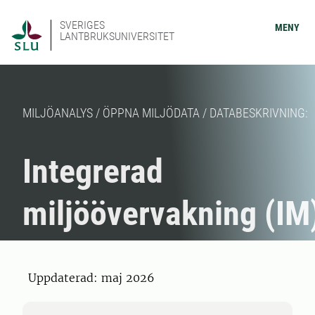
SVERIGES
MENY
LANTBRUKSUNIVERSITET
MILJÖANALYS / ÖPPNA MILJÖDATA / DATABESKRIVNING:
Integrerad
miljöövervakning (IM
Uppdaterad: maj 2026