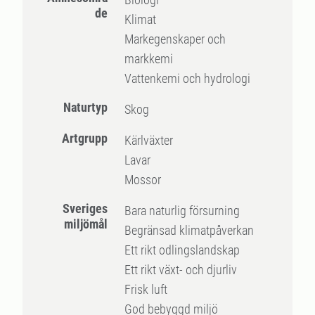
de
Klimat
Markegenskaper och
markkemi
Vattenkemi och hydrologi
Naturtyp
Skog
Artgrupp
Kärlväxter
Lavar
Mossor
Sveriges
Bara naturlig försurning
miljömål
Begränsad klimatpåverkan
Ett rikt odlingslandskap
Ett rikt växt- och djurliv
Frisk luft
God bebyggd miljö