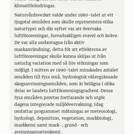
klimatförändringar.
Naturvårdsverket valde under 1980-talet ut ett
tjugotal områden som skulle representera olika
naturtyper och där syftet var att övervaka
luftföroreningar, huvudsakligen svavel och kväve.
De var alla undantagna från aktiv
markanvändning, detta för att effekterna av
luftföroreningar skulle kunna skiljas ut från
naturlig variation med så lite störningar som
möjligt. I mitten av 1990-talet minskades antalet
områden till fyra små, hydrologisk välavgränsade
skogsavrinningsområden, som är belägna i olika
delar av landets luftföroreningsgradient. Dessa
fyra områden provtas fortfarande och utgör
dagens integrerade miljöövervakning. Idag
omfattar programmet mätningar av meteorologi,
hydrologi, deposition, vegetation, markbiologi,
markkemi samt mark-, grund- och
avrinningsvattenkemi.