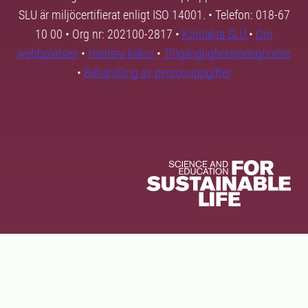
SLU är miljöcertifierat enligt ISO 14001. • Telefon: 018-67
10 00 • Org nr: 202100-2817 •
Kontakta SLU
•
Om
webbplatsen
•
Hantera kakor
•
Tillgänglighetsredogörelse
•
Behandling av personuppgifter