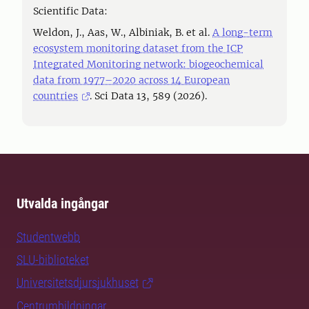
Scientific Data:
Weldon, J., Aas, W., Albiniak, B. et al.
A long-term
ecosystem monitoring dataset from the ICP
Integrated Monitoring network: biogeochemical
data from 1977–2020 across 14 European
countries
. Sci Data 13, 589 (2026).
Utvalda ingångar
Studentwebb
SLU-biblioteket
Universitetsdjursjukhuset
Centrumbildningar