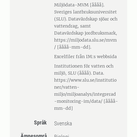
Miljödata-MVM [åååå].
Sveriges lantbruksuniversitet
(SLU). Datavärdskap sjöar och
vattendrag, samt
Datavärdskap jordbruksmark,
https://miljodata.slu.se/mvm
/ [åååå-mm-dd].
Excelfiler från IM:s webbsida
Institutionen för vatten och
miljö, SLU (åååå). Data.
https://www.slu.se/institutio
ner/vatten-
miljo/miljoanalys/integrerad
-monitoring-im/data/ [åååå-
mm-dd]
Språk
Svenska
Ämnesområ
Biologi