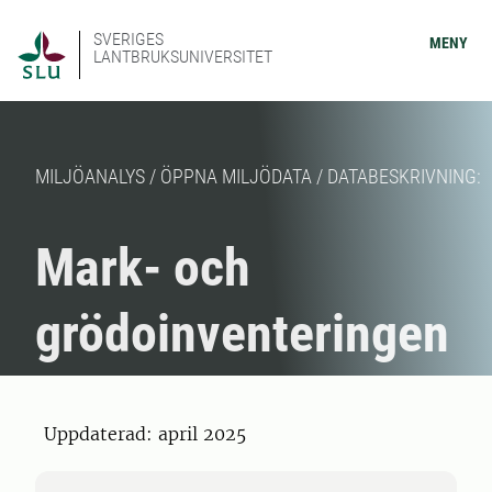
SVERIGES
MENY
LANTBRUKSUNIVERSITET
MILJÖANALYS / ÖPPNA MILJÖDATA / DATABESKRIVNING:
Mark- och
grödoinventeringen
Uppdaterad: april 2025