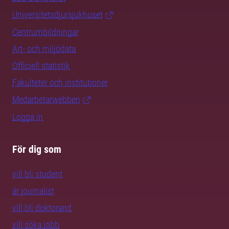
Universitetsdjursjukhuset
Centrumbildningar
Art- och miljödata
Officiell statistik
Fakulteter och institutioner
Medarbetarwebben
Logga in
För dig som
vill bli student
är journalist
vill bli doktorand
vill söka jobb