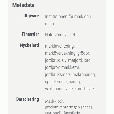
Metadata
Utgivare
Institutionen för mark och
miljö
Finansiär
Naturvårdsverket
Nyckelord
markinventering,
markövervakning, grödor,
jordbruk, alv, matjord, jord,
jordprov, markkemi,
jordbruksmark, makronäring,
spårelement, näring,
växtnäring, vete, korn, havre
Datacitering
Mark- och
grödoinventeringen [åååå].
Nationell långsiktig