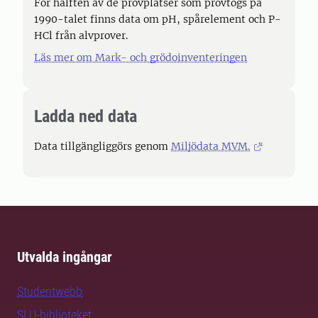
För hälften av de provplatser som provtogs på
1990-talet finns data om pH, spårelement och P-
HCl från alvprover.
Läs mer om Mark- och grödoinventeringen
Ladda ned data
Data tillgängliggörs genom
Miljödata MVM.
Utvalda ingångar
Studentwebb
SLU-biblioteket