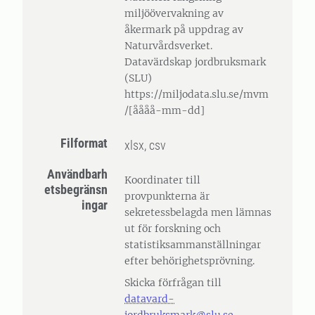
miljöövervakning av
åkermark på uppdrag av
Naturvårdsverket.
Datavärdskap jordbruksmark
(SLU)
https://miljodata.slu.se/mvm
/[åååå-mm-dd]
Filformat
xlsx, csv
Användbarh
Koordinater till
etsbegränsn
provpunkterna är
ingar
sekretessbelagda men lämnas
ut för forskning och
statistiksammanställningar
efter behörighetsprövning.
Skicka förfrågan till
datavard-