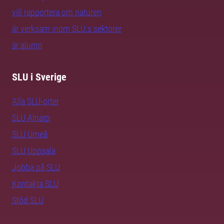
vill rapportera om naturen
är verksam inom SLU:s sektorer
är alumn
SLU i Sverige
Alla SLU-orter
SLU Alnarp
SLU Umeå
SLU Uppsala
Jobba på SLU
Kontakta SLU
Stöd SLU