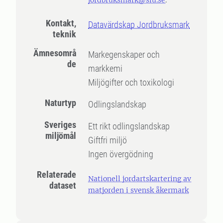
jordbruksmark@slu.se
.
Kontakt,
Datavärdskap Jordbruksmark
teknik
Ämnesområ
Markegenskaper och
de
markkemi
Miljögifter och toxikologi
Naturtyp
Odlingslandskap
Sveriges
Ett rikt odlingslandskap
miljömål
Giftfri miljö
Ingen övergödning
Relaterade
Nationell jordartskartering av
dataset
matjorden i svensk åkermark