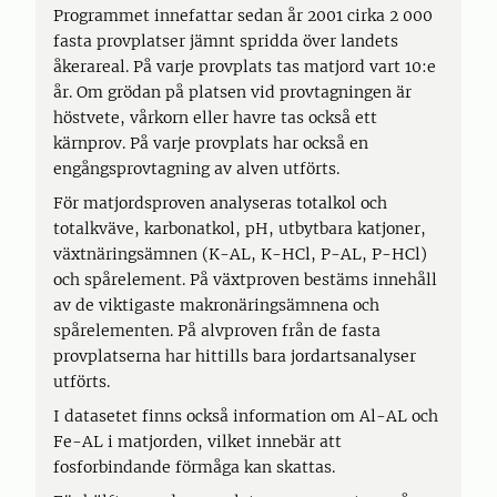
Programmet innefattar sedan år 2001 cirka 2 000
fasta provplatser jämnt spridda över landets
åkerareal. På varje provplats tas matjord vart 10:e
år. Om grödan på platsen vid provtagningen är
höstvete, vårkorn eller havre tas också ett
kärnprov. På varje provplats har också en
engångsprovtagning av alven utförts.
För matjordsproven analyseras totalkol och
totalkväve, karbonatkol, pH, utbytbara katjoner,
växtnäringsämnen (K-AL, K-HCl, P-AL, P-HCl)
och spårelement. På växtproven bestäms innehåll
av de viktigaste makronäringsämnena och
spårelementen. På alvproven från de fasta
provplatserna har hittills bara jordartsanalyser
utförts.
I datasetet finns också information om Al-AL och
Fe-AL i matjorden, vilket innebär att
fosforbindande förmåga kan skattas.