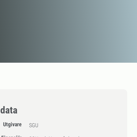
data
Utgivare
SGU