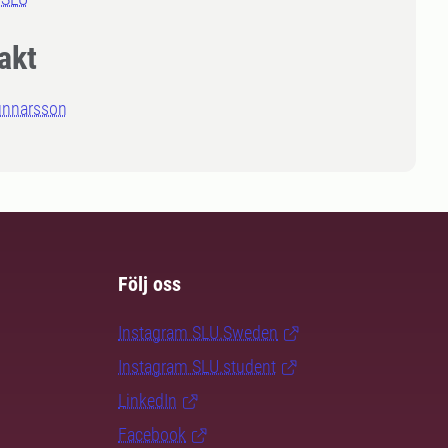
akt
unnarsson
Följ oss
Instagram SLU.Sweden
Instagram SLU.student
LinkedIn
Facebook