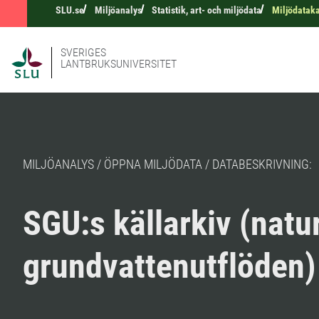
SLU.se
Miljöanalys
Statistik, art- och miljödata
Miljödatak
SVERIGES
LANTBRUKSUNIVERSITET
MILJÖANALYS / ÖPPNA MILJÖDATA / DATABESKRIVNING:
SGU:s källarkiv (natu
grundvattenutflöden)