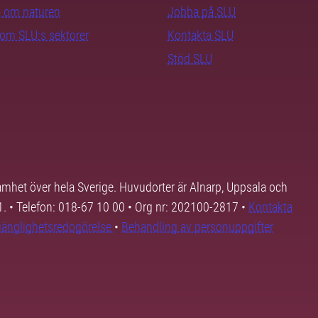
ra om naturen
Jobba på SLU
nom SLU:s sektorer
Kontakta SLU
Stöd SLU
samhet över hela Sverige. Huvudorter är Alnarp, Uppsala och
01. • Telefon: 018-67 10 00 • Org nr: 202100-2817 •
Kontakta
lgänglighetsredogörelse
•
Behandling av personuppgifter