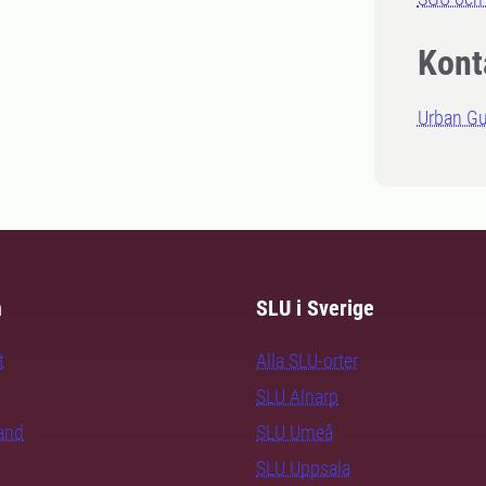
Kont
Urban G
m
SLU i Sverige
t
Alla SLU-orter
SLU Alnarp
rand
SLU Umeå
SLU Uppsala