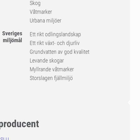
Skog
Våtmarker
Urbana miljöer
Sveriges
Ett rikt odlingslandskap
miljömål
Ett rikt växt- och djurliv
Grundvatten av god kvalitet
Levande skogar
Myllrande våtmarker
Storslagen fjällmiljö
producent
 SLU