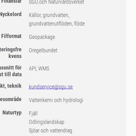
Finansiär
SGU och Naturvårdsverket
Nyckelord
Källor, grundvatten,
grundvattenutflöden, flöde
Filformat
Geopackage
teringsfre
Oregelbundet
kvens
ssnitt för
API, WMS
t till data
kt, teknik
kundservice@sgu.se
esområde
Vattenkemi och hydrologi
Naturtyp
Fjäll
Odlingslandskap
Sjöar och vattendrag