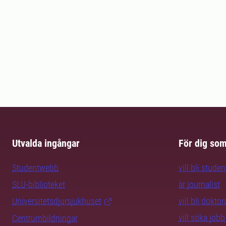
Utvalda ingångar
För dig so
Studentwebb
vill bli studen
SLU-biblioteket
är journalist
Universitetsdjursjukhuset
vill bli dokto
vill söka jobb
Centrumbildningar