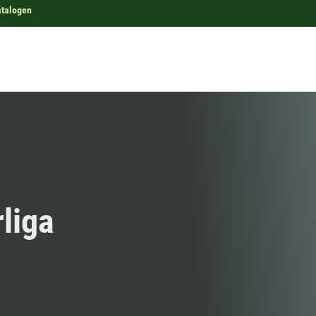
atalogen
rliga