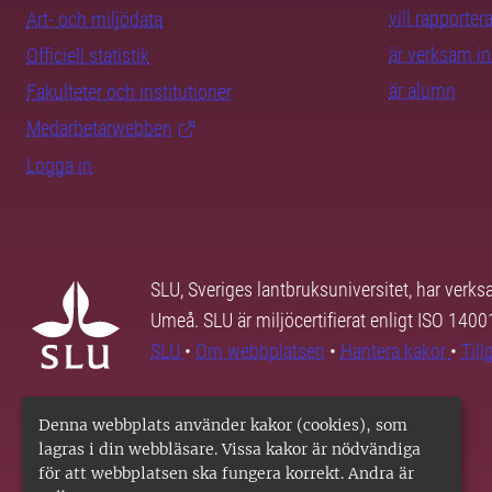
vill rapporte
Art- och miljödata
är verksam i
Officiell statistik
är alumn
Fakulteter och institutioner
Medarbetarwebben
Logga in
SLU, Sveriges lantbruksuniversitet, har verk
Umeå. SLU är miljöcertifierat enligt ISO 140
SLU
•
Om webbplatsen
•
Hantera kakor
•
Til
Denna webbplats använder kakor (cookies), som
lagras i din webbläsare. Vissa kakor är nödvändiga
för att webbplatsen ska fungera korrekt. Andra är