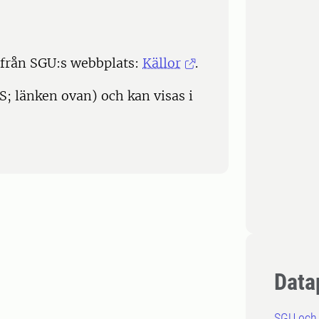
 från SGU:s webbplats:
Källor
.
; länken ovan) och kan visas i
Data
SGU och