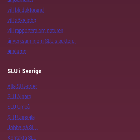
vill bli doktorand
vill söka jobb
vill rapportera om naturen
är verksam inom SLU:s sektorer
är alumn
SLU i Sverige
Alla SLU-orter
SLU Alnarp
SLU Umeå
SLU Uppsala
Jobba på SLU
Kontakta SLU