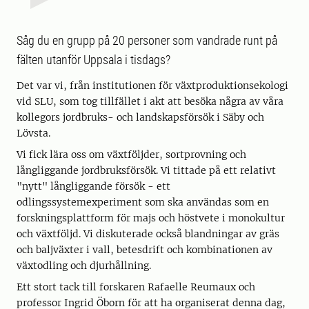
Såg du en grupp på 20 personer som vandrade runt på
fälten utanför Uppsala i tisdags?
Det var vi, från institutionen för växtproduktionsekologi
vid SLU, som tog tillfället i akt att besöka några av våra
kollegors jordbruks- och landskapsförsök i Säby och
Lövsta.
Vi fick lära oss om växtföljder, sortprovning och
långliggande jordbruksförsök. Vi tittade på ett relativt
"nytt" långliggande försök - ett
odlingssystemexperiment som ska användas som en
forskningsplattform för majs och höstvete i monokultur
och växtföljd. Vi diskuterade också blandningar av gräs
och baljväxter i vall, betesdrift och kombinationen av
växtodling och djurhållning.
Ett stort tack till forskaren Rafaelle Reumaux och
professor Ingrid Öborn för att ha organiserat denna dag,