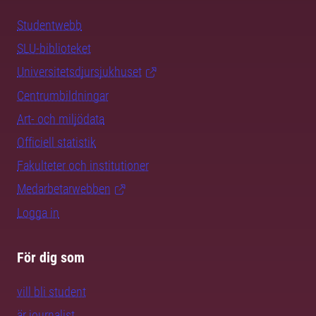
Studentwebb
SLU-biblioteket
Universitetsdjursjukhuset
Centrumbildningar
Art- och miljödata
Officiell statistik
Fakulteter och institutioner
Medarbetarwebben
Logga in
För dig som
vill bli student
är journalist