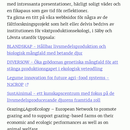
med intressanta presentationer, härligt soligt väder och
en fikapaus som gav tid för reflektioner.
Ta gärna en titt på våra webbsidor för några av de
fältforskningsprojekt som helt eller delvis bedrivs av
institutionen för växtproduktionsekologi, i Säby och
Lövsta utanför Uppsala:
BLANDSKAP - Hållbar livsmedelsproduktion och
biologisk mångfald med betande djur
DIVERSOW - Öka grödornas genetiska mångfald för att
stänga produktionsgapet i ekologisk veteodling
Legume innovation for future agri-food systems -
N2CROP
SustAinimal - ett kunskapscentrum med fokus på de
livsmedelsproducerande djurens framtida roll
Grazing4AgroEcology – European Network to promote
grazing and to support grazing-based farms on their
economic and ecologic performances as well as on
animal welfare