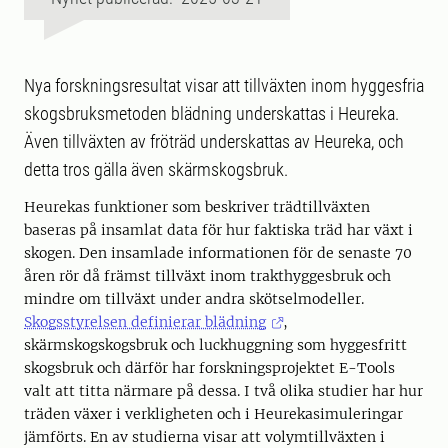
Nya forskningsresultat visar att tillväxten inom hyggesfria
skogsbruksmetoden blädning underskattas i Heureka.
Även tillväxten av fröträd underskattas av Heureka, och
detta tros gälla även skärmskogsbruk.
Heurekas funktioner som beskriver trädtillväxten
baseras på insamlat data för hur faktiska träd har växt i
skogen. Den insamlade informationen för de senaste 70
åren rör då främst tillväxt inom trakthyggesbruk och
mindre om tillväxt under andra skötselmodeller.
Skogsstyrelsen definierar blädning
,
skärmskogskogsbruk och luckhuggning som hyggesfritt
skogsbruk och därför har forskningsprojektet E-Tools
valt att titta närmare på dessa. I två olika studier har hur
träden växer i verkligheten och i Heurekasimuleringar
jämförts. En av studierna visar att volymtillväxten i