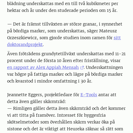
blädning underskattas med en till två kubikmeter per
hektar och år under den studerade perioden om 15 år.
— Det är främst tillväxten av större granar, i synnerhet
på bördiga marker, som underskattas, säger Mateusz
Grzeszkiewicz, som gjorde studien inom ramen för
sitt
doktorandprojekt
.
Även fröträdens grundytetillväxt underskattas med 11-21
procent under de första 10 åren efter friställning, visar
en rapport av Alex Appiah Mensah
. Underskattningen
var högre på fattiga marker och lägre på bördiga marker
och kvarstod i mindre omfattning i 30 år.
Jeannette Eggers, projektledare för
E-Tools
antar att
detta även gäller skärmträd:
— Rimligen gäller detta även skärmträd och det kommer
vi att titta på framöver. Intresset för hyggesfria
skötselmetoder som överhållen skärm verkar öka på
sistone och det är viktigt att Heureka räknar så rätt som