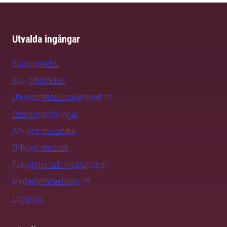
Utvalda ingångar
Studentwebb
SLU-biblioteket
Universitetsdjursjukhuset
Centrumbildningar
Art- och miljödata
Officiell statistik
Fakulteter och institutioner
Medarbetarwebben
Logga in