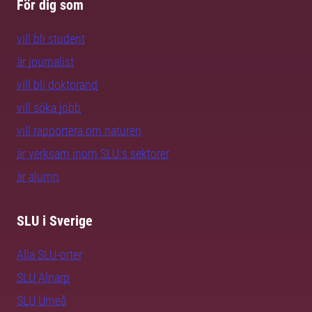
För dig som
vill bli student
är journalist
vill bli doktorand
vill söka jobb
vill rapportera om naturen
är verksam inom SLU:s sektorer
är alumn
SLU i Sverige
Alla SLU-orter
SLU Alnarp
SLU Umeå