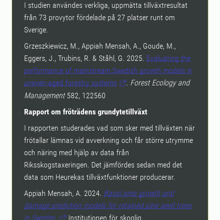
I studien användes verkliga, uppmätta tillväxtresultat
från 73 provytor fördelade på 27 platser runt om
Sverige.
Grzeszkiewicz, M., Appiah Mensah, A., Goude, M.,
Eggers, J., Trubins, R. & Ståhl, G. 2025.
Evaluating the
performance of mainstream Swedish growth models in
uneven-aged forestry systems
.
Forest Ecology and
Management
582, 122560
Rapport om fröträdens grundytetillväxt
I rapporten studerades vad som sker med tillväxten när
frötallar lämnas vid avverkning och får större utrymme
och näring med hjälp av data från
Riksskogstaxeringen. Det jämfördes sedan med det
data som Heurekas tillväxtfunktioner producerar.
Appiah Mensah, A. 2024.
Basal area growth and
damage prediction models for retained pine seed trees
in Sweden.
Institutionen för skoglig