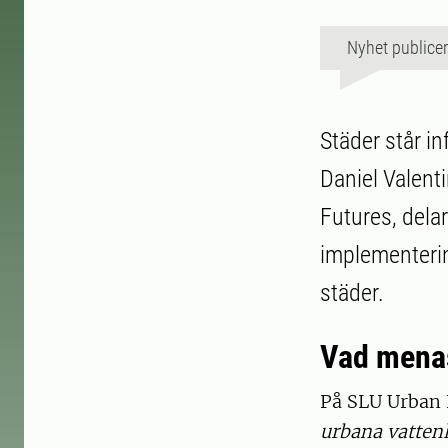
Nyhet publice
Städer står in
Daniel Valent
Futures, delar
implementerin
städer.
Vad mena
På SLU Urban 
urbana vatten