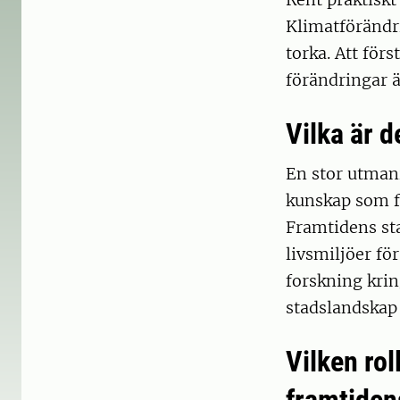
Klimatförändr
torka. Att för
förändringar 
Vilka är 
En stor utman
kunskap som f
Framtidens st
livsmiljöer fö
forskning krin
stadslandskap 
Vilken ro