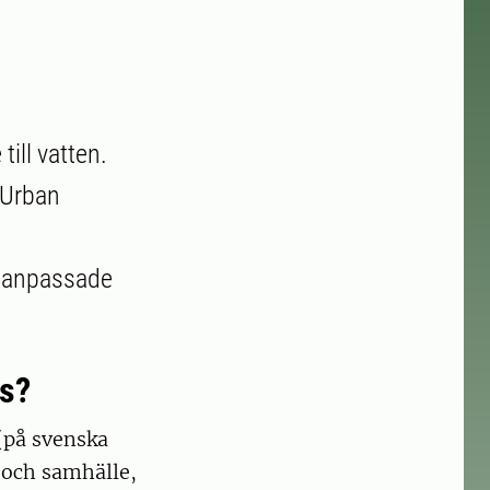
ill vatten.
 Urban
matanpassade
s?
på svenska
n och samhälle,