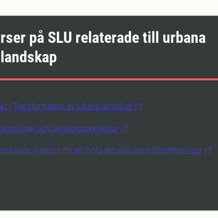
rser på SLU relaterade till urbana
nlandskap
kt - Transformation av urbana landskap
ttenmiljöer och landskapsarkitektur
forskande metoder för att möta aktuella samhällsutmaningar