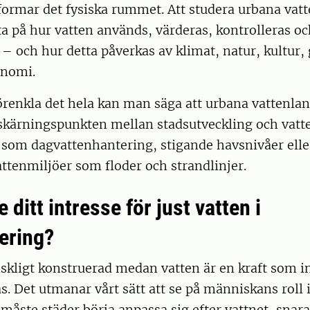
formar det fysiska rummet. Att studera urbana vat
tta på hur vatten används, värderas, kontrolleras oc
 och hur detta påverkas av klimat, natur, kultur, 
onomi.
örenkla det hela kan man säga att urbana vattenla
 skärningspunkten mellan stadsutveckling och vatt
som dagvattenhantering, stigande havsnivåer eller
attenmiljöer som floder och strandlinjer.
 ditt intresse för just vatten i
ering?
kligt konstruerad medan vatten är en kraft som int
as. Det utmanar vårt sätt att se på människans roll 
 måste städer börja anpassa sig efter vattnet, snar