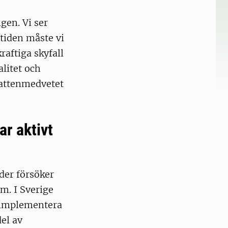
gen. Vi ser
tiden måste vi
aftiga skyfall
litet och
 vattenmedvetet
r aktivt
äder försöker
m. I Sverige
 implementera
el av