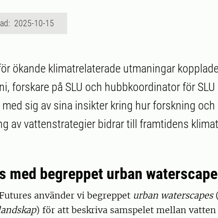
rad: 2025-10-15
för ökande klimatrelaterade utmaningar kopplade t
ini, forskare på SLU och hubbkoordinator för SLU
 med sig av sina insikter kring hur forskning och
g av vattenstrategier bidrar till framtidens kli
s med begreppet urban waterscape
Futures använder vi begreppet
urban waterscapes
(
landskap
) för att beskriva samspelet mellan vatte