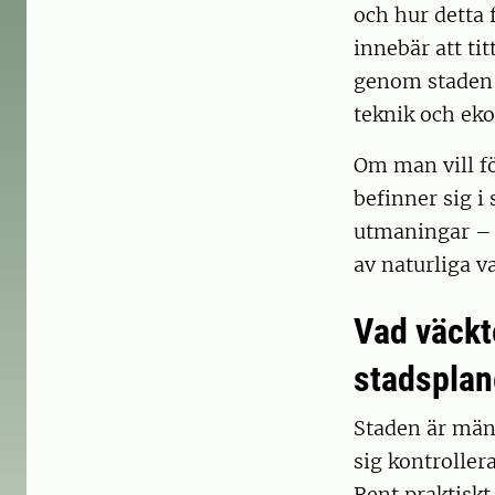
och hur detta 
innebär att ti
genom staden –
teknik och ek
Om man vill f
befinner sig i
utmaningar – 
av naturliga v
Vad väckte
stadsplan
Staden är mäns
sig kontroller
Rent praktiskt