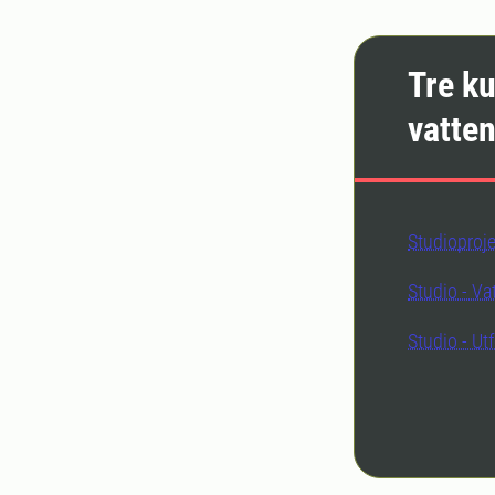
Tre ku
vatte
Studioproje
Studio - Va
Studio - Ut