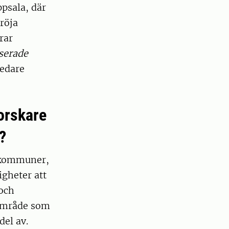
psala, där
röja
rar
serade
redare
forskare
?
m kommuner,
gheter att
 och
 område som
del av.