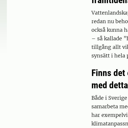
framtiden
Vattenlandskap
redan nu behov
också kunna ha
– så kallade ”
tillgång allt 
synsätt i hela
Finns det
med detta
Både i Sverige
samarbeta med 
har exempelvi
klimatanpassni