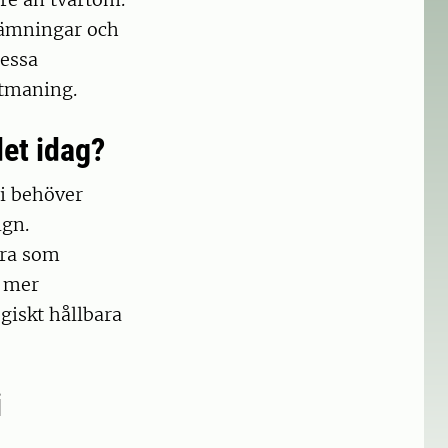
vämningar och
dessa
utmaning.
et idag?
vi behöver
ign.
era som
å mer
giskt hållbara
i