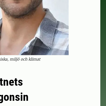
ska, miljö och klimat
ttnets
ågonsin