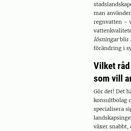
stadslandskape
man använder r
regnvatten – v
vattenkvalite
lösningar
blir
förändring i s
Vilket råd
som vill a
Gör det! Det 
konsultbolag o
specialisera s
landskapsinge
växer snabbt, 