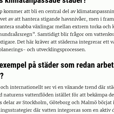
s klimatanpassade städer?
 kommer att bli en central del av klimatanpassnin
et av att hantera stigande havsnivåer, men i fram
ntera snabba växlingar mellan extrem torka och kr
hundraårsregn”. Samtidigt blir frågor om vattenkva
viktigare. Det här kräver att städerna integrerar ett
 planerings- och utvecklingsprocessen.
 exempel på städer som redan arbeta
?
 och internationellt ser vi en växande trend där st
naturens vattenflöden istället för att bekämpa de
s delar av Stockholm, Göteborg och Malmö börjat
ngsstrategier där vatten integreras som en aktiv d