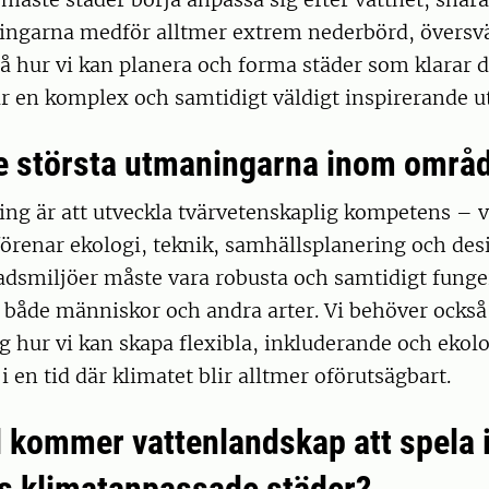
ingarna medför alltmer extrem nederbörd, övers
stå hur vi kan planera och forma städer som klarar 
är en komplex och samtidigt väldigt inspirerande 
de största utmaningarna inom områd
ing är att utveckla tvärvetenskaplig kompetens – 
örenar ekologi, teknik, samhällsplanering och des
adsmiljöer måste vara robusta och samtidigt fung
r både människor och andra arter. Vi behöver ocks
g hur vi kan skapa flexibla, inkluderande och ekolo
i en tid där klimatet blir alltmer oförutsägbart.
ll kommer vattenlandskap att spela 