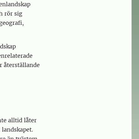
tenlandskap
h rör sig
geografi,
ndskap
enrelaterade
 återställande
e alltid låter
i landskapet.
are än tvärtom.