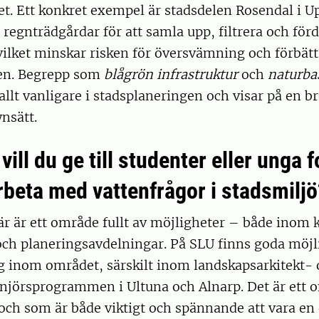
t. Ett konkret exempel är stadsdelen Rosendal i Up
egnträdgårdar för att samla upp, filtrera och förd
ilket minskar risken för översvämning och förbätt
ten. Begrepp som
blågrön infrastruktur
och
naturba
 allt vanligare i stadsplaneringen och visar på en b
ynsätt.
 vill du ge till studenter eller unga 
rbeta med vattenfrågor i stadsmiljö
här är ett område fullt av möjligheter – både ino
ch planeringsavdelningar. På SLU finns goda möjli
ig inom området, särskilt inom landskapsarkitekt-
njörsprogrammen i Ultuna och Alnarp. Det är ett
och som är både viktigt och spännande att vara en 