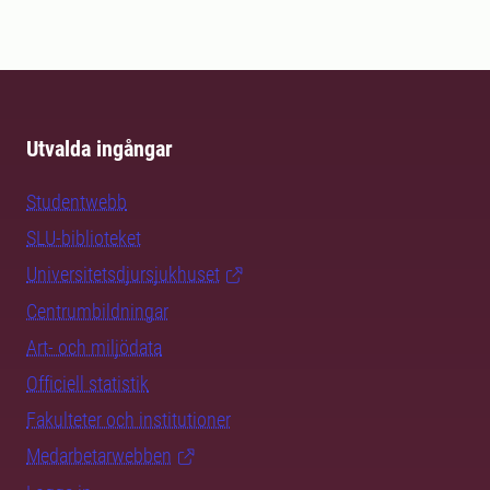
Utvalda ingångar
Studentwebb
SLU-biblioteket
Universitetsdjursjukhuset
Centrumbildningar
Art- och miljödata
Officiell statistik
Fakulteter och institutioner
Medarbetarwebben