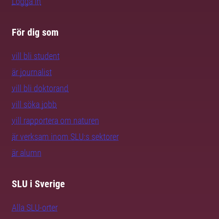
Logga in
För dig som
vill bli student
är journalist
vill bli doktorand
vill söka jobb
vill rapportera om naturen
är verksam inom SLU:s sektorer
är alumn
SLU i Sverige
Alla SLU-orter