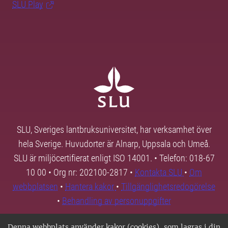
SLU Play
SLU, Sveriges lantbruksuniversitet, har verksamhet över
hela Sverige. Huvudorter är Alnarp, Uppsala och Umeå.
SLU är miljöcertifierat enligt ISO 14001. • Telefon: 018-67
10 00 • Org nr: 202100-2817 •
Kontakta SLU
•
Om
webbplatsen
•
Hantera kakor
•
Tillgänglighetsredogörelse
•
Behandling av personuppgifter
Denna webbplats använder kakor (cookies), som lagras i din