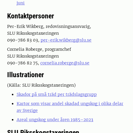
juni
Kontaktpersoner
Per-Erik Wikberg, redovisningsansvarig,
SLU Riksskogstaxeringen
090-786 83 03,
per-erik.wikberg@slu.se
Cornelia Roberge, programchef
SLU Riksskogstaxeringen
090-786 82 75,
cornelia.roberge@slu.se
Illustrationer
(Källa: SLU Riksskogstaxeringen)
Skador på små träd per trädslagsgrupp
Kartor som visar andel skadad ungskog i olika delar
av Sverige
Areal ungskog under åren 1985–2023
SLU Riksskogstaxeringen