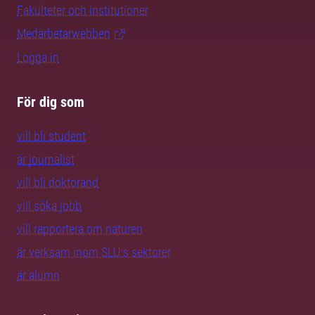
Fakulteter och institutioner
Medarbetarwebben
Logga in
För dig som
vill bli student
är journalist
vill bli doktorand
vill söka jobb
vill rapportera om naturen
är verksam inom SLU:s sektorer
är alumn