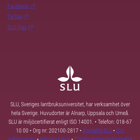
Facebook
TikTok
SLU Play
SLU, Sveriges lantbruksuniversitet, har verksamhet över
hela Sverige. Huvudorter är Alnarp, Uppsala och Umeå.
SLU är miljöcertifierat enligt ISO 14001. • Telefon: 018-67
10 00 • Org nr: 202100-2817 •
Kontakta SLU
•
Om
webbplatsen
•
Hantera kakor
•
Tillgänglighetsredogörelse