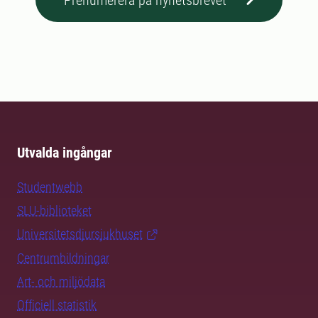
Prenumerera på nyhetsbrevet
Utvalda ingångar
Studentwebb
SLU-biblioteket
Universitetsdjursjukhuset
Centrumbildningar
Art- och miljödata
Officiell statistik