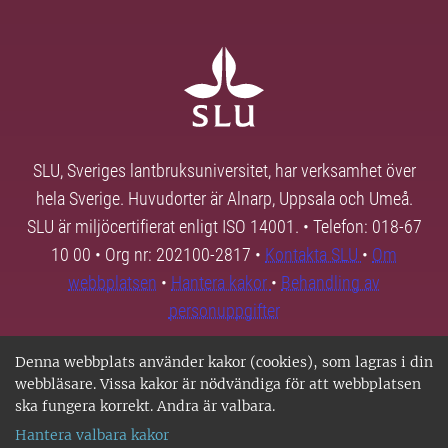
SLU, Sveriges lantbruksuniversitet, har verksamhet över
hela Sverige. Huvudorter är Alnarp, Uppsala och Umeå.
SLU är miljöcertifierat enligt ISO 14001. • Telefon: 018-67
10 00 • Org nr: 202100-2817 •
Kontakta SLU
•
Om
webbplatsen
•
Hantera kakor
•
Behandling av
personuppgifter
Denna webbplats använder kakor (cookies), som lagras i din
webbläsare. Vissa kakor är nödvändiga för att webbplatsen
ska fungera korrekt. Andra är valbara.
Hantera valbara kakor