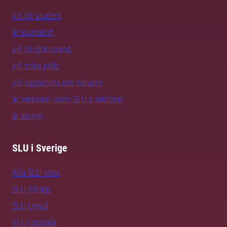
vill bli student
är journalist
vill bli doktorand
vill söka jobb
vill rapportera om naturen
är verksam inom SLU:s sektorer
är alumn
SLU i Sverige
Alla SLU-orter
SLU Alnarp
SLU Umeå
SLU Uppsala