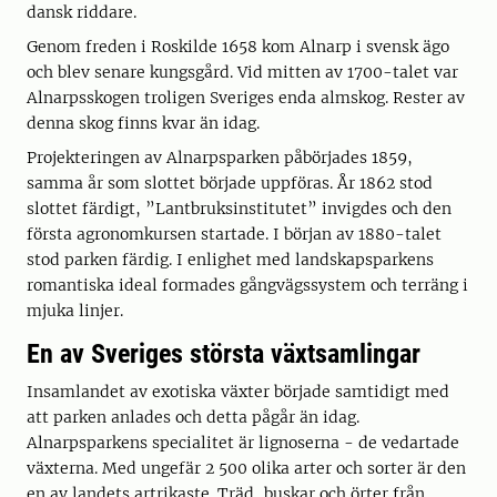
dansk riddare.
Genom freden i Roskilde 1658 kom Alnarp i svensk ägo
och blev senare kungsgård. Vid mitten av 1700-talet var
Alnarpsskogen troligen Sveriges enda almskog. Rester av
denna skog finns kvar än idag.
Projekteringen av Alnarpsparken påbörjades 1859,
samma år som slottet började uppföras. År 1862 stod
slottet färdigt, ”Lantbruksinstitutet” invigdes och den
första agronomkursen startade. I början av 1880-talet
stod parken färdig. I enlighet med landskapsparkens
romantiska ideal formades gångvägssystem och terräng i
mjuka linjer.
En av Sveriges största växtsamlingar
Insamlandet av exotiska växter började samtidigt med
att parken anlades och detta pågår än idag.
Alnarpsparkens specialitet är lignoserna - de vedartade
växterna. Med ungefär 2 500 olika arter och sorter är den
en av landets artrikaste. Träd, buskar och örter från