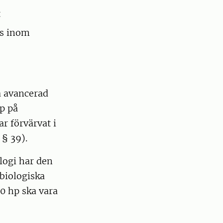
t
rs inom
å avancerad
p på
r förvärvat i
§ 39).
ologi har den
biologiska
30 hp ska vara