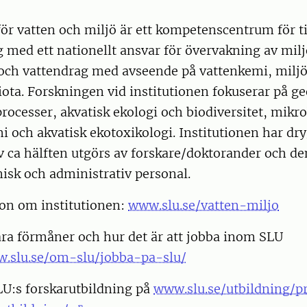
för vatten och miljö är ett kompetenscentrum för 
 med ett nationellt ansvar för övervakning av miljö
 och vattendrag med avseende på vattenkemi, milj
iota. Forskningen vid institutionen fokuserar på 
rocesser, akvatisk ekologi och biodiversitet, mikro
 och akvatisk ekotoxikologi. Institutionen har dry
v ca hälften utgörs av forskare/doktorander och d
nisk och administrativ personal.
on om institutionen:
www.slu.se/vatten-miljo
ra förmåner och hur det är att jobba inom SLU
w.slu.se/om-slu/jobba-pa-slu/
U:s forskarutbildning på
www.slu.se/utbildning/