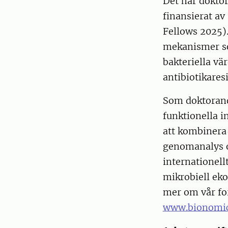
Det här dokto
finansierat av
Fellows 2025)
mekanismer so
bakteriella vä
antibiotikares
Som doktorand
funktionella 
att kombinera
genomanalys o
internationel
mikrobiell eko
mer om vår fo
www.bionomi