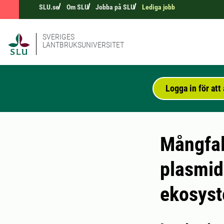
SLU.se
Om SLU
Jobba på SLU
Lediga jobb
SVERIGES
LANTBRUKSUNIVERSITET
Logga in för at
Mångfal
plasmid
ekosys