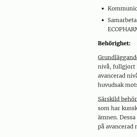
Kommunicer
Samarbeta 
ECOPHARM
Behörighet:
Grundläggand
nivå, fullgjor
avancerad nivå
huvudsak mots
Särskild behö
som har kunsk
ämnen. Dessa s
på avancerad n