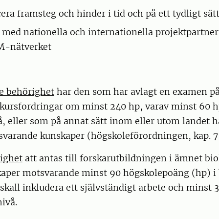
a framsteg och hinder i tid och på ett tydligt sät
med nationella och internationella projektpartne
-nätverket
e behörighet
har den som har avlagt en examen p
t kursfordringar om minst 240 hp, varav minst 60 h
, eller som på annat sätt inom eller utom landet ha
varande kunskaper (högskoleförordningen, kap. 7 
righet
att antas till forskarutbildningen i ämnet bi
aper motsvarande minst 90 högskolepoäng (hp) i 
kall inkludera ett självständigt arbete och minst 
ivå.