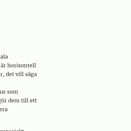
ala
är horisontell
, det vill säga
rus som
ör dem till ett
lera