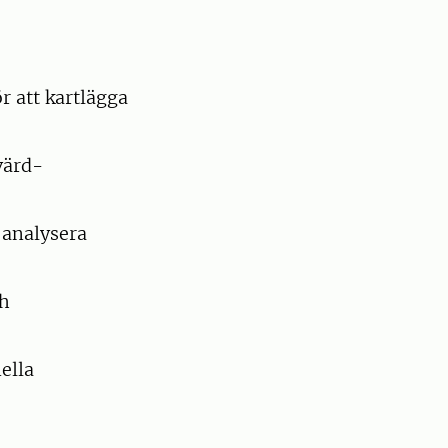
r att kartlägga
värd-
 analysera
ch
ella