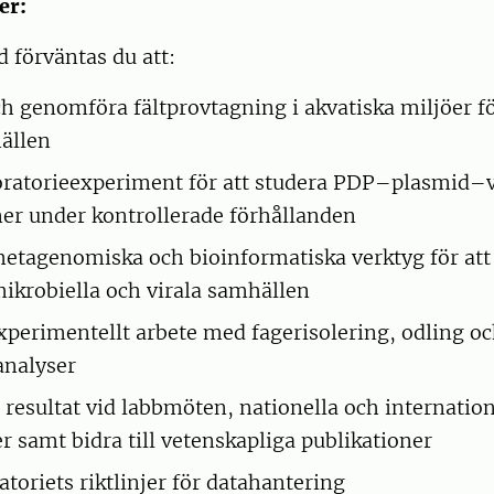
er:
 förväntas du att:
h genomföra fältprovtagning i akvatiska miljöer fö
ällen
oratorieexperiment för att studera PDP–plasmid–
ner under kontrollerade förhållanden
etagenomiska och bioinformatiska verktyg för att
mikrobiella och virala samhällen
 experimentellt arbete med fagerisolering, odling o
analyser
 resultat vid labbmöten, nationella och internation
r samt bidra till vetenskapliga publikationer
atoriets riktlinjer för datahantering