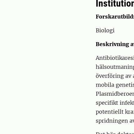
Institutio
Forskarutbil
Biologi
Beskrivning a
Antibiotikares
hälsoutmaning
överföring av 
mobila genetis
Plasmidberoen
specifikt infe
potentiellt kra
spridningen av