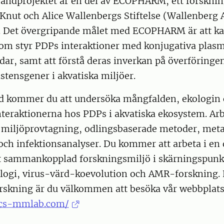
randprojektet är en del av ECOPHARM, ett forsknin
 Knut och Alice Wallenbergs Stiftelse (Wallenberg
. Det övergripande målet med ECOPHARM är att ka
m styr PDPs interaktioner med konjugativa plasm
rdar, samt att förstå deras inverkan på överföringe
istensgener i akvatiska miljöer.
 kommer du att undersöka mångfalden, ekologin 
interaktionerna hos PDPs i akvatiska ekosystem. A
 miljöprovtagning, odlingsbaserade metoder, met
ch infektionsanalyser. Du kommer att arbeta i en
lt sammankopplad forskningsmiljö i skärningspun
logi, virus-värd-koevolution och AMR-forskning. F
rskning är du välkommen att besöka vår webbplat
cs-mmlab.com/