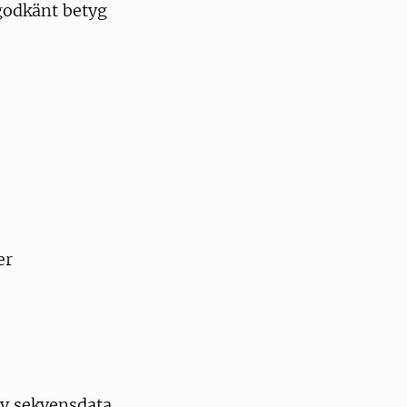
godkänt betyg
er
av sekvensdata