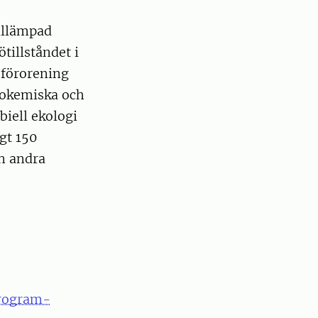
tillämpad
tillståndet i
öförorening
geokemiska och
biell ekologi
gt 150
en andra
program-