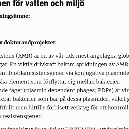
nen för vatten och miljö
dningsämne:
v doktorandprojektet:
istens (AMR) är en av vår tids mest angelägna glob
ar. En viktig drivkraft bakom spridningen av AMR 
antibiotikaresistensgener via konjugativa plasmider
ka element som förflyttar sig mellan bakterier.
de fager (plasmid dependent phages; PDPs) är vi
kterar bakterier som bär på dessa plasmider, vilket g
ftfullt men hittills förbisett verktyg för att kontrol
 resistensgener.