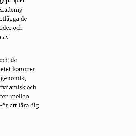
gsprojekt
 Academy
rtlägga de
ider och
n av
och de
rbetet kommer
agenomik,
 dynamisk och
kten mellan
ör att lära dig
s