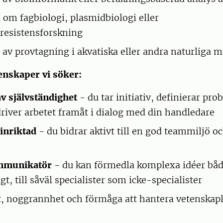
m fagbiologi, plasmidbiologi eller
aresistensforskning
 av provtagning i akvatiska eller andra naturliga m
enskaper vi söker:
v självständighet
- du tar initiativ, definierar pr
river arbetet framåt i dialog med din handledare
inriktad
- du bidrar aktivt till en god teammiljö oc
mmunikatör
- du kan förmedla komplexa idéer både
t, till såväl specialister som icke-specialister
, noggrannhet och förmåga att hantera vetenskapl