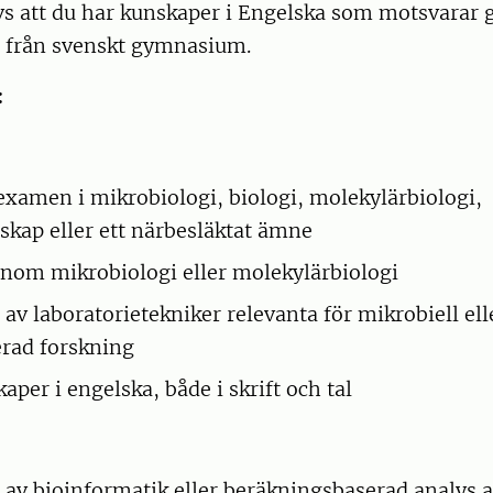
s att du har kunskaper i Engelska som motsvarar 
6 från svenskt gymnasium.
:
xamen i mikrobiologi, biologi, molekylärbiologi,
skap eller ett närbesläktat ämne
nom mikrobiologi eller molekylärbiologi
av laboratorietekniker relevanta för mikrobiell ell
erad forskning
per i engelska, både i skrift och tal
 av bioinformatik eller beräkningsbaserad analys 