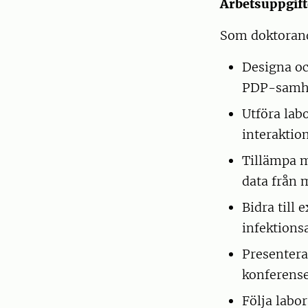
Arbetsuppgift
Som doktorand
Designa oc
PDP-samh
Utföra lab
interaktio
Tillämpa m
data från 
Bidra till
infektions
Presentera
konferense
Följa labor