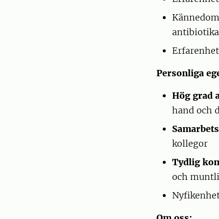
Kännedom o
antibiotik
Erfarenhet
Personliga eg
Hög grad a
hand och d
Samarbets
kollegor
Tydlig ko
och muntlig
Nyfikenhet
Om oss: