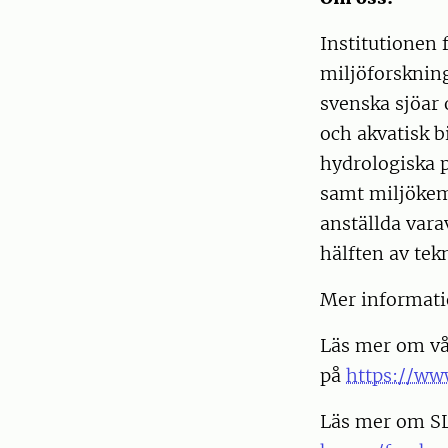
Institutionen 
miljöforskning
svenska sjöar
och akvatisk b
hydrologiska p
samt miljökemi
anställda vara
hälften av tek
Mer informati
Läs mer om vå
på
https://ww
Läs mer om SL