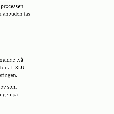
 processen
en anbuden tas
mmande två
för att SLU
eringen.
ehov som
ingen på