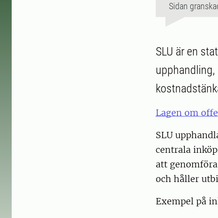
Sidan granska
SLU är en sta
upphandling, 
kostnadstänk
Lagen om offe
SLU upphandlar
centrala inköp
att genomföra 
och håller utb
Exempel på i