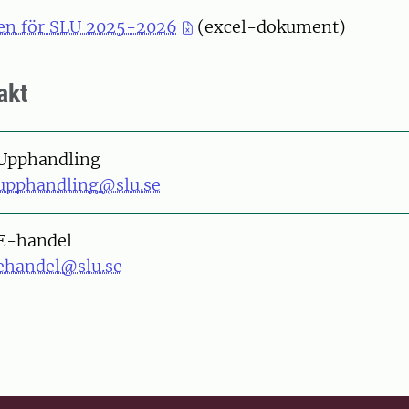
en för SLU 2025-2026
(excel-dokument)
akt
Upphandling
upphandling@slu.se
E-handel
ehandel@slu.se