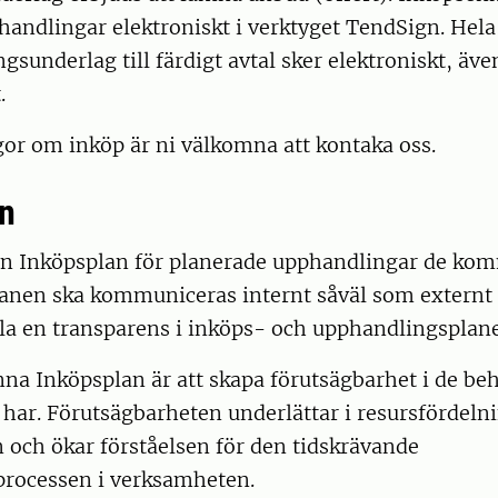
andlingar elektroniskt i verktyget TendSign. Hela
ngsunderlag till färdigt avtal sker elektroniskt, äv
.
gor om inköp är ni välkomna att kontaka oss.
n
en Inköpsplan för planerade upphandlingar de ko
lanen ska kommuniceras internt såväl som externt 
lla en transparens i inköps- och upphandlingsplan
na Inköpsplan är att skapa förutsägbarhet i de b
har. Förutsägbarheten underlättar i resursfördeln
 och ökar förståelsen för den tidskrävande
rocessen i verksamheten.