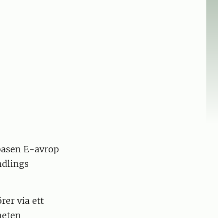
basen E-avrop
ndlings
rer via ett
heten