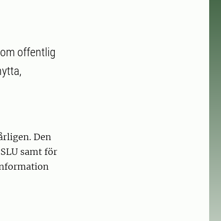
 om offentlig
ytta,
årligen. Den
 SLU samt för
information