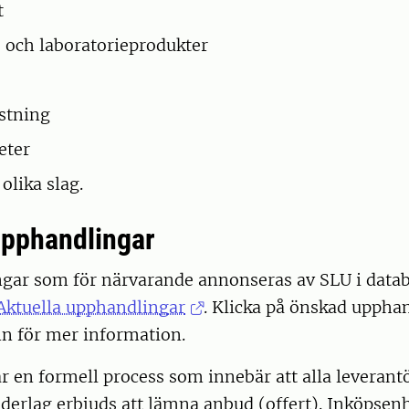
t
 och laboratorieprodukter
stning
eter
 olika slag.
upphandlingar
gar som för närvarande annonseras av SLU i data
Aktuella upphandlingar
. Klicka på önskad uppha
 för mer information.
 en formell process som innebär att alla leverantö
derlag erbjuds att lämna anbud (offert). Inköpsen