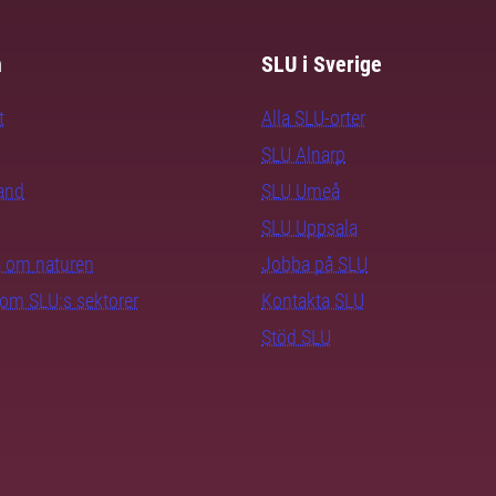
m
SLU i Sverige
t
Alla SLU-orter
SLU Alnarp
rand
SLU Umeå
SLU Uppsala
ra om naturen
Jobba på SLU
nom SLU:s sektorer
Kontakta SLU
Stöd SLU