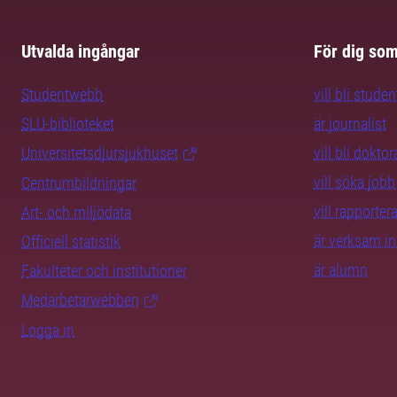
Utvalda ingångar
För dig so
Studentwebb
vill bli studen
SLU-biblioteket
är journalist
Universitetsdjursjukhuset
vill bli dokto
vill söka jobb
Centrumbildningar
vill rapporte
Art- och miljödata
är verksam i
Officiell statistik
är alumn
Fakulteter och institutioner
Medarbetarwebben
Logga in