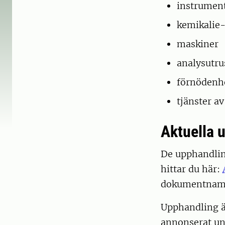
instrumen
kemikalie-
maskiner
analysutru
förnödenh
tjänster av
Aktuella 
De upphandlin
hittar du här:
dokumentnamn
Upphandling är
annonserat un