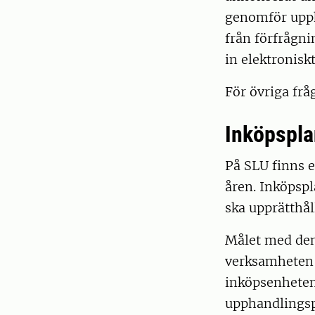
genomför upph
från förfrågni
in elektroniskt
För övriga frå
Inköpspla
På SLU finns 
åren. Inköpsp
ska upprätthå
Målet med den
verksamheten 
inköpsenheten
upphandlingsp