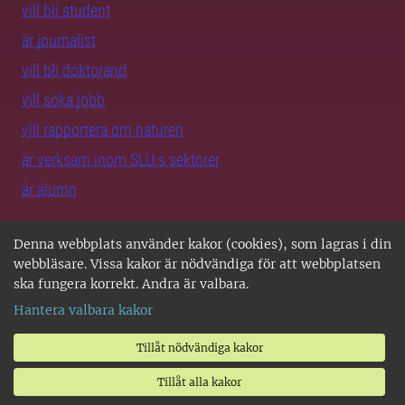
vill bli student
är journalist
vill bli doktorand
vill söka jobb
vill rapportera om naturen
är verksam inom SLU:s sektorer
är alumn
Denna webbplats använder kakor (cookies), som lagras i din
SLU i Sverige
webbläsare. Vissa kakor är nödvändiga för att webbplatsen
ska fungera korrekt. Andra är valbara.
Alla SLU-orter
Hantera valbara kakor
SLU Alnarp
SLU Umeå
Tillåt nödvändiga kakor
SLU Uppsala
Tillåt alla kakor