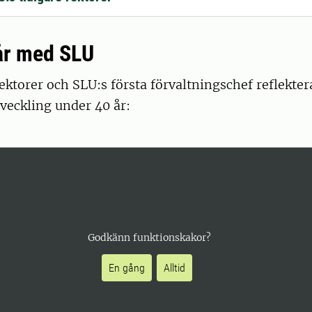
år med SLU
rektorer och SLU:s första förvaltningschef reflekter
tveckling under 40 år:
Godkänn funktionskakor?
En gång
Alltid