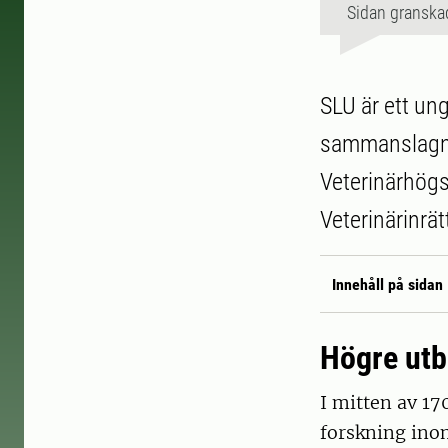
Sidan granska
SLU är ett un
sammanslagni
Veterinärhög
Veterinärinrät
Innehåll på sidan
Högre utb
I mitten av 17
forskning ino