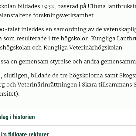
olan bildades 1932, baserad på Ultuna lantbruksin
ralanstaltens forskningsverksamhet.
00-talet inleddes en samordning av de vetenskapli
a som resulterade i tre högskolor: Kungliga Lantb
shögskolan och Kungliga Veterinärhögskolan.
dessa en gemensam styrelse och andra gemensamm
7, slutligen, bildade de tre högskolorna samt Skog
rg och Veterinärinrättningen i Skara tillsammans 
rsitet).
lag i historien
:s tidigare rektorer