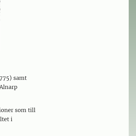
1775) samt
 Alnarp
ioner som till
tet i