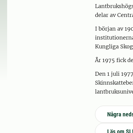
Lantbrukshögsk
delar av Cent
I början av 19
institutionern
Kungliga Skog
År 1975 fick 
Den 1 juli 197
Skinnskattebe
lantbruksunive
Några neds
Läs om SLU