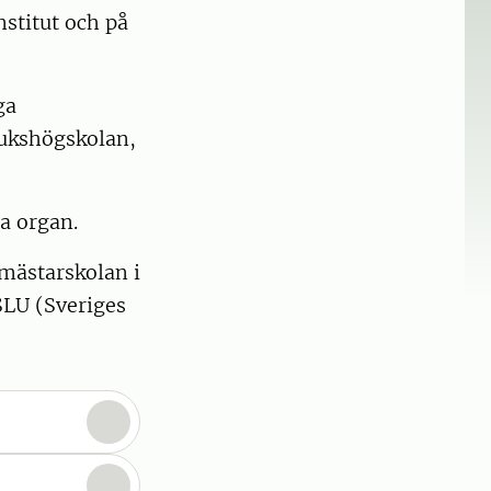
stitut och på
ga
rukshögskolan,
a organ.
smästarskolan i
SLU (Sveriges