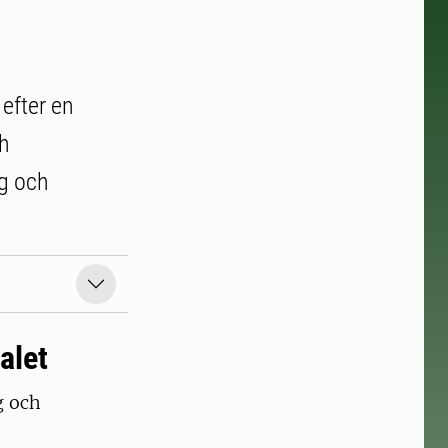
efter en
h
g och
alet
g och