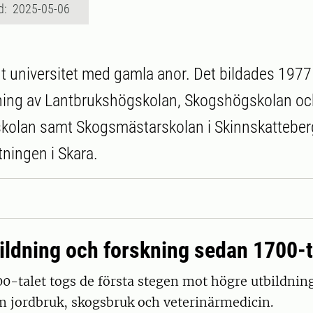
d: 2025-05-06
gt universitet med gamla anor. Det bildades 1977 
ng av Lantbrukshögskolan, Skogshögskolan oc
skolan samt Skogsmästarskolan i Skinnskatteber
tningen i Skara.
ildning och forskning sedan 1700-t
00-talet togs de första stegen mot högre utbildnin
m jordbruk, skogsbruk och veterinärmedicin.