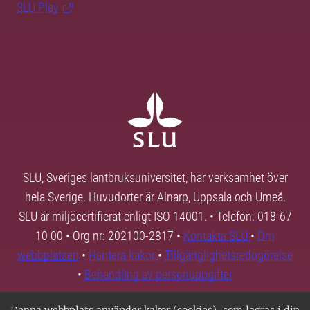
SLU Play
SLU, Sveriges lantbruksuniversitet, har verksamhet över
hela Sverige. Huvudorter är Alnarp, Uppsala och Umeå.
SLU är miljöcertifierat enligt ISO 14001. • Telefon: 018-67
10 00 • Org nr: 202100-2817 •
Kontakta SLU
•
Om
webbplatsen
•
Hantera kakor
•
Tillgänglighetsredogörelse
•
Behandling av personuppgifter