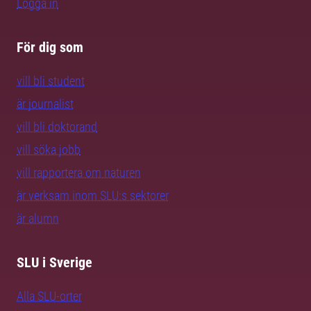
Logga in
För dig som
vill bli student
är journalist
vill bli doktorand
vill söka jobb
vill rapportera om naturen
är verksam inom SLU:s sektorer
är alumn
SLU i Sverige
Alla SLU-orter