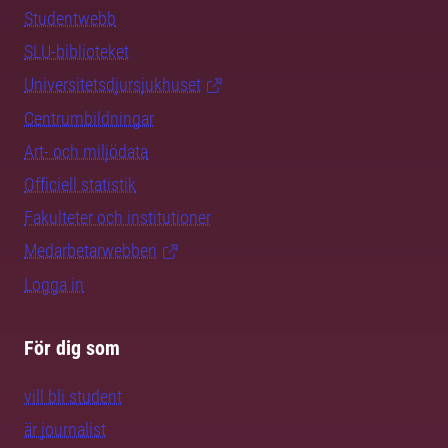
Studentwebb
SLU-biblioteket
Universitetsdjursjukhuset
Centrumbildningar
Art- och miljödata
Officiell statistik
Fakulteter och institutioner
Medarbetarwebben
Logga in
För dig som
vill bli student
är journalist