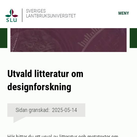
SVERIGES
MENY
LANTBRUKSUNIVERSITET
Utvald litteratur om
designforskning
Sidan granskad: 2025-05-14
Här hittar du ett urval av litteratur och metatexter om