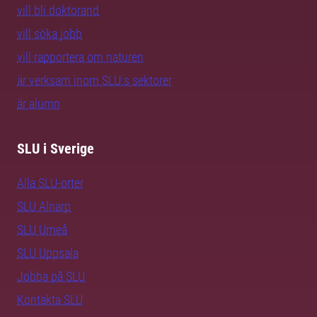
vill bli doktorand
vill söka jobb
vill rapportera om naturen
är verksam inom SLU:s sektorer
är alumn
SLU i Sverige
Alla SLU-orter
SLU Alnarp
SLU Umeå
SLU Uppsala
Jobba på SLU
Kontakta SLU