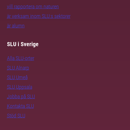
vill rapportera om naturen
är verksam inom SLU:s sektorer
är alumn
SLU i Sverige
Alla SLU-orter
SLU Alnarp
SLU Umeå
SLU Uppsala
Jobba på SLU
Kontakta SLU
Stöd SLU