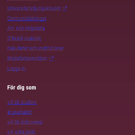
Universitetsdjursjukhuset
Centrumbildningar
Art- och miljödata
Officiell statistik
Fakulteter och institutioner
Medarbetarwebben
Logga in
För dig som
vill bli student
är journalist
vill bli doktorand
vill söka jobb