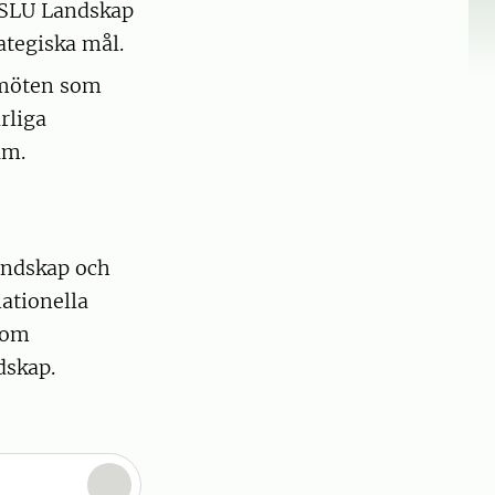
 SLU Landskap
ategiska mål.
 möten som
rliga
um.
Landskap och
ationella
som
dskap.