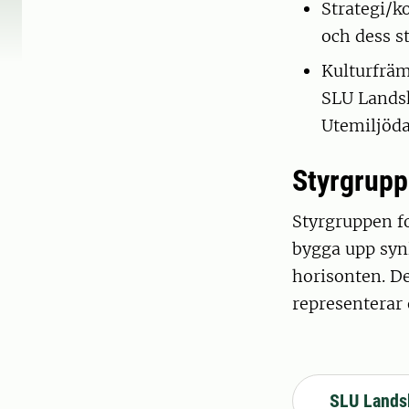
Strategi/
och dess st
Kulturfrä
SLU Landsk
Utemiljöda
Styrgrupp
Styrgruppen fo
bygga upp syn
horisonten. De
representerar
SLU Lands