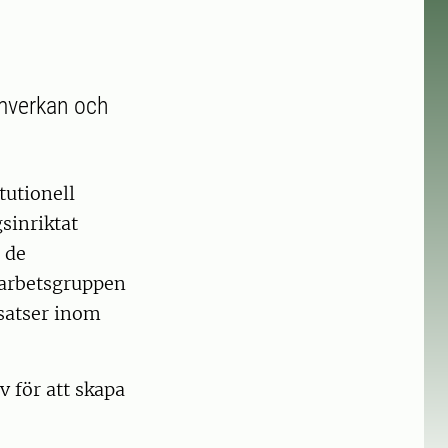
amverkan och
tutionell
sinriktat
 de
h arbetsgruppen
nsatser inom
 för att skapa