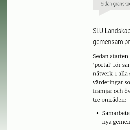
Sidan granska
SLU Landskap 
gemensam pro
Sedan starten 
'portal' för s
nätverk. I all
värderingar so
främjar och öv
tre områden:
Samarbete 
nya gemen