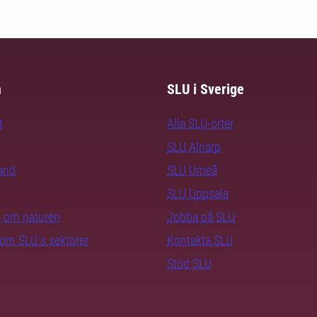
m
SLU i Sverige
t
Alla SLU-orter
SLU Alnarp
rand
SLU Umeå
SLU Uppsala
ra om naturen
Jobba på SLU
nom SLU:s sektorer
Kontakta SLU
Stöd SLU