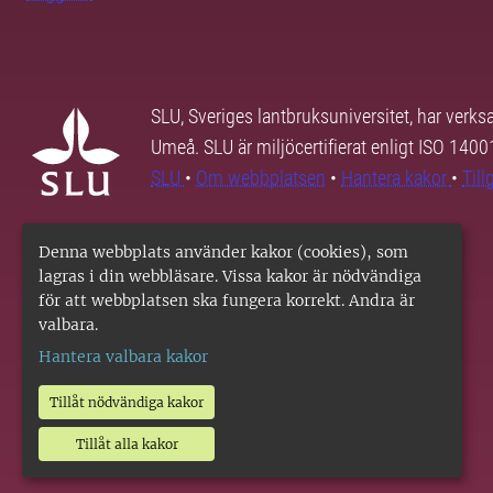
SLU, Sveriges lantbruksuniversitet, har verk
Umeå. SLU är miljöcertifierat enligt ISO 140
SLU
•
Om webbplatsen
•
Hantera kakor
•
Til
Denna webbplats använder kakor (cookies), som
lagras i din webbläsare. Vissa kakor är nödvändiga
för att webbplatsen ska fungera korrekt. Andra är
valbara.
Hantera valbara kakor
Tillåt nödvändiga kakor
Tillåt alla kakor