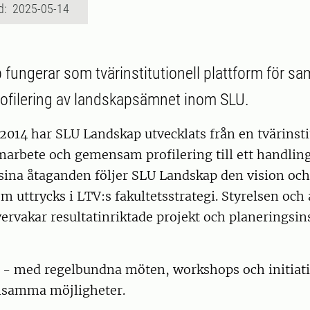
d: 2025-05-14
fungerar som tvärinstitutionell plattform för s
filering av landskapsämnet inom SLU.
2014 har SLU Landskap utvecklats från en tvärinsti
amarbete och gemensam profilering till ett handling
a sina åtaganden följer SLU Landskap den vision och
m uttrycks i LTV:s fakultetsstrategi. Styrelsen oc
ervakar resultatinriktade projekt och planeringsi
- med regelbundna möten, workshops och initiativ
samma möjligheter.