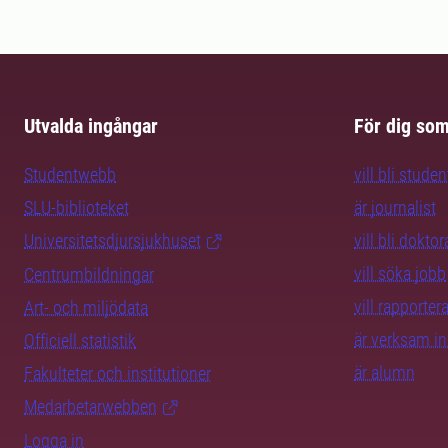
Utvalda ingångar
För dig so
Studentwebb
vill bli studen
SLU-biblioteket
är journalist
Universitetsdjursjukhuset
vill bli dokto
vill söka jobb
Centrumbildningar
vill rapporte
Art- och miljödata
är verksam i
Officiell statistik
är alumn
Fakulteter och institutioner
Medarbetarwebben
Logga in