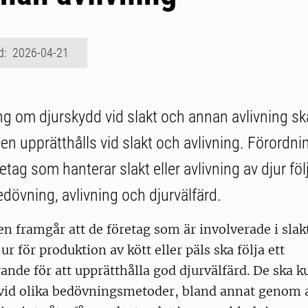
d: 2026-04-21
ng om djurskydd vid slakt och annan avlivning sk
den upprätthålls vid slakt och avlivning. Förordni
retag som hanterar slakt eller avlivning av djur följ
 bedövning, avlivning och djurvälfärd.
n framgår att de företag som är involverade i slakt
ur för produktion av kött eller päls ska följa ett
ande för att upprätthålla god djurvälfärd. De ska 
 vid olika bedövningsmetoder, bland annat genom a