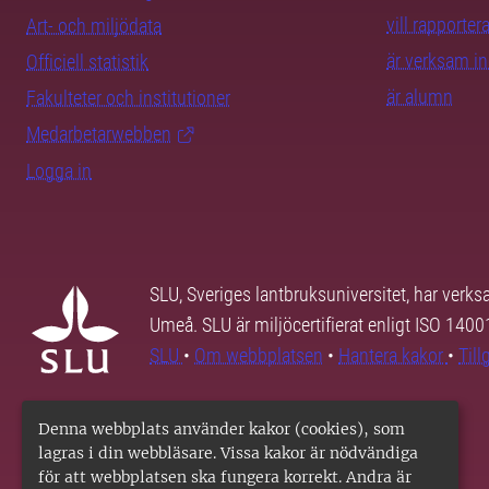
vill rapporte
Art- och miljödata
är verksam i
Officiell statistik
är alumn
Fakulteter och institutioner
Medarbetarwebben
Logga in
SLU, Sveriges lantbruksuniversitet, har verk
Umeå. SLU är miljöcertifierat enligt ISO 140
SLU
•
Om webbplatsen
•
Hantera kakor
•
Til
Denna webbplats använder kakor (cookies), som
lagras i din webbläsare. Vissa kakor är nödvändiga
för att webbplatsen ska fungera korrekt. Andra är