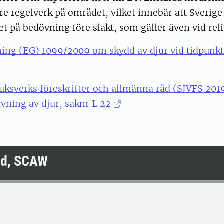
are regelverk på området, vilket innebär att Sverige
et på bedövning före slakt, som gäller även vid reli
ning (EG) 1099/2009 om skydd av djur vid tidpunkt
uksverks föreskrifter och allmänna råd (SJVFS 201
vning av djur, saknr L 22
ärd, SCAW