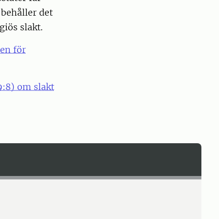
 behåller det
giös slakt.
en för
9:8) om slakt