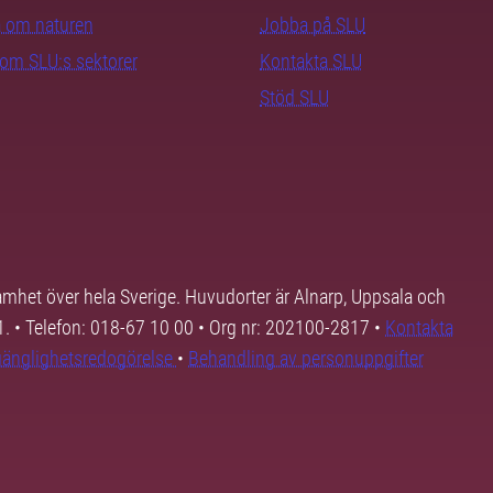
ra om naturen
Jobba på SLU
nom SLU:s sektorer
Kontakta SLU
Stöd SLU
samhet över hela Sverige. Huvudorter är Alnarp, Uppsala och
01. • Telefon: 018-67 10 00 • Org nr: 202100-2817 •
Kontakta
lgänglighetsredogörelse
•
Behandling av personuppgifter