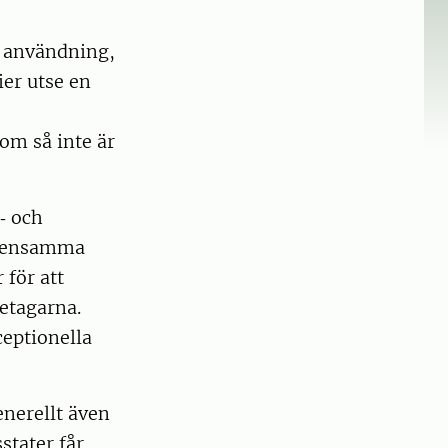
m användning,
ier utse en
om så inte är
‐ och
emensamma
 för att
retagarna.
ceptionella
enerellt även
stater får