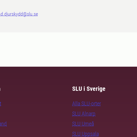
ad.djurskydd@slu.se
m
SLU i Sverige
t
Alla SLU-orter
SLU Alnarp
rand
SLU Umeå
SLU Uppsala