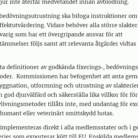
jur inte återfår medvetandet innan avblodning.
v bedövningsutrustning ska bifoga instruktioner o
ffektutvärdering. Vidare behöver alla större slakter
arig som har ett övergripande ansvar för att
ämmelser följs samt att relevanta åtgärder vidtas 
kta definitioner av godkända fixerings‐, bedövnings
toder. Kommissionen har befogenhet att anta g
 byggnation, utformning och utrustning av slakterier
 god djurvälfärd och säkerställa lika villkor för fö
livningsmetoder tillåts inte, med undantag för ex
 humant eller veterinärt smittskydd hotas.
implementeras direkt i alla medlemsstater och i g
erier som exporterar kött till EU. Enskilda medlems