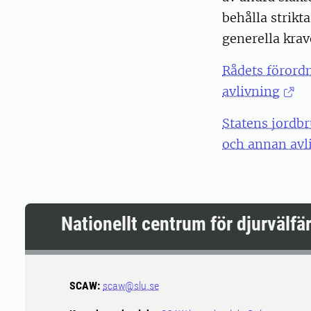
behålla strikt
generella krav
Rådets förord
avlivning
Statens jordbr
och annan avli
Nationellt centrum för djurvälf
SCAW:
scaw@slu.se