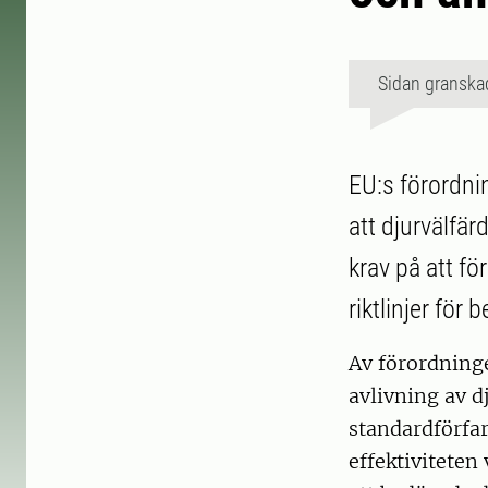
Sidan granska
EU:s förordni
att djurvälfär
krav på att fö
riktlinjer för
Av förordninge
avlivning av dj
standardförfar
effektiviteten