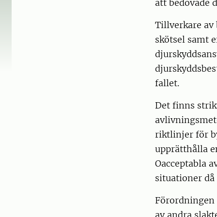
att bedövade d
Tillverkare a
skötsel samt e
djurskyddsansv
djurskyddsbest
fallet.
Det finns stri
avlivningsme
riktlinjer för
upprätthålla en
Oacceptabla av
situationer då
Förordningen 
av andra slakt