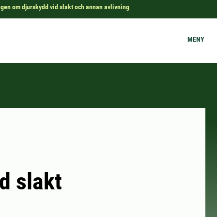
gen om djurskydd vid slakt och annan avlivning
MENY
d slakt