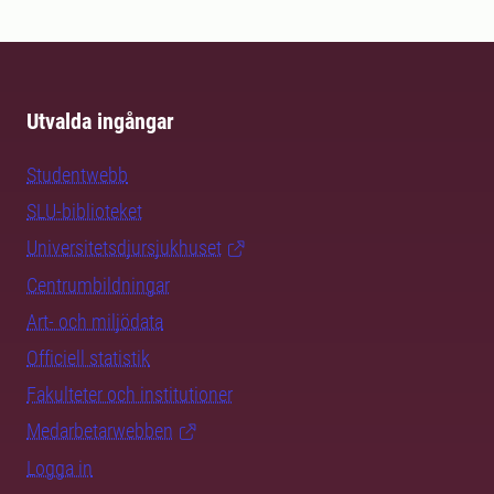
Utvalda ingångar
Studentwebb
SLU-biblioteket
Universitetsdjursjukhuset
Centrumbildningar
Art- och miljödata
Officiell statistik
Fakulteter och institutioner
Medarbetarwebben
Logga in