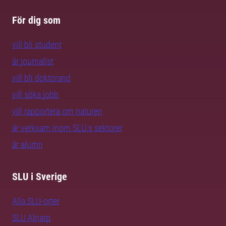
För dig som
vill bli student
är journalist
vill bli doktorand
vill söka jobb
vill rapportera om naturen
är verksam inom SLU:s sektorer
är alumn
SLU i Sverige
Alla SLU-orter
SLU Alnarp