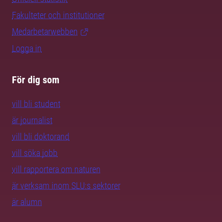
Fakulteter och institutioner
Medarbetarwebben
Logga in
För dig som
vill bli student
är journalist
vill bli doktorand
vill söka jobb
vill rapportera om naturen
är verksam inom SLU:s sektorer
är alumn