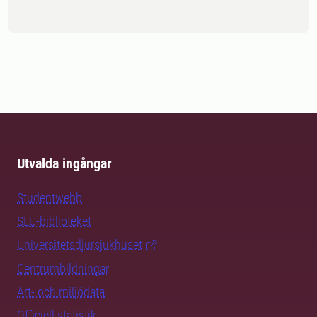
Utvalda ingångar
Studentwebb
SLU-biblioteket
Universitetsdjursjukhuset
Centrumbildningar
Art- och miljödata
Officiell statistik