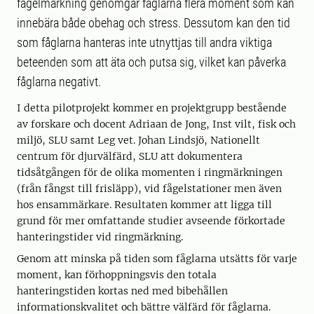
fågelmärkning genomgår fåglarna flera moment som kan
innebära både obehag och stress. Dessutom kan den tid
som fåglarna hanteras inte utnyttjas till andra viktiga
beteenden som att äta och putsa sig, vilket kan påverka
fåglarna negativt.
I detta pilotprojekt kommer en projektgrupp bestående
av forskare och docent Adriaan de Jong, Inst vilt, fisk och
miljö, SLU samt Leg vet. Johan Lindsjö, Nationellt
centrum för djurvälfärd, SLU att dokumentera
tidsåtgången för de olika momenten i ringmärkningen
(från fångst till frisläpp), vid fågelstationer men även
hos ensammärkare. Resultaten kommer att ligga till
grund för mer omfattande studier avseende förkortade
hanteringstider vid ringmärkning.
Genom att minska på tiden som fåglarna utsätts för varje
moment, kan förhoppningsvis den totala
hanteringstiden kortas ned med bibehållen
informationskvalitet och bättre välfärd för fåglarna.