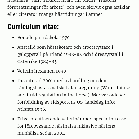
hästhälsa, varit medförfattare till boken "Hästens
förutsättningar för arbete" och även skrivit egna artiklar
eller citerats i många hästtidningar i ämnet.
Curriculum vitae:
Började på ridskola 1970
Anställd som hästskötare och arbetsryttare i
galoppstall på Irland 1983-84 och i dressyrstall i
Österrike 1984-85
Veterinärexamen 1990
Disputerad 2001 med avhandling om den
tävlingshästars vätskebalansreglering (Water intake
and fluid regulation in the horse). Medverkade vid
fortbildning av ridsportens OS-landslag inför
Atlanta 1996.
Privatpraktiserande veterinär med specialintresse
för förebyggande hästhälsa inklusive hästens
munhälsa sedan 2001.