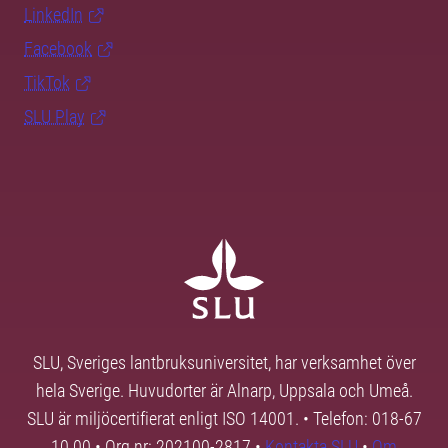
LinkedIn
Facebook
TikTok
SLU Play
SLU, Sveriges lantbruksuniversitet, har verksamhet över
hela Sverige. Huvudorter är Alnarp, Uppsala och Umeå.
SLU är miljöcertifierat enligt ISO 14001. • Telefon: 018-67
10 00 • Org nr: 202100-2817 •
Kontakta SLU
•
Om