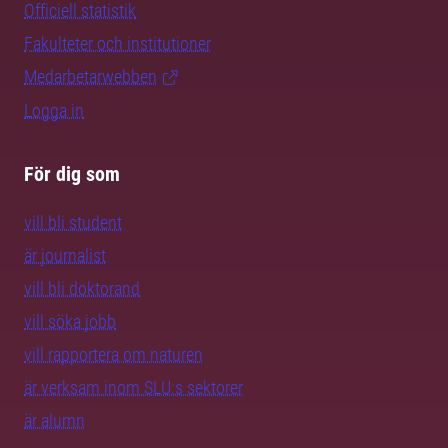
Officiell statistik
Fakulteter och institutioner
Medarbetarwebben
Logga in
För dig som
vill bli student
är journalist
vill bli doktorand
vill söka jobb
vill rapportera om naturen
är verksam inom SLU:s sektorer
är alumn