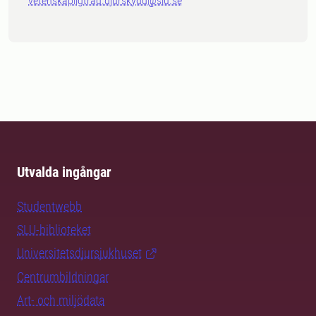
vetenskapligtrad.djurskydd@slu.se
Utvalda ingångar
Studentwebb
SLU-biblioteket
Universitetsdjursjukhuset
Centrumbildningar
Art- och miljödata