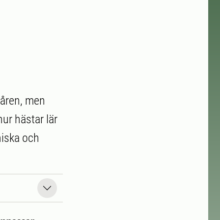
 åren, men
ur hästar lär
niska och