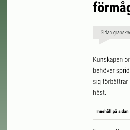
förmå
Sidan granska
Kunskapen om 
behöver sprid
sig förbättra
häst.
Innehåll på sidan