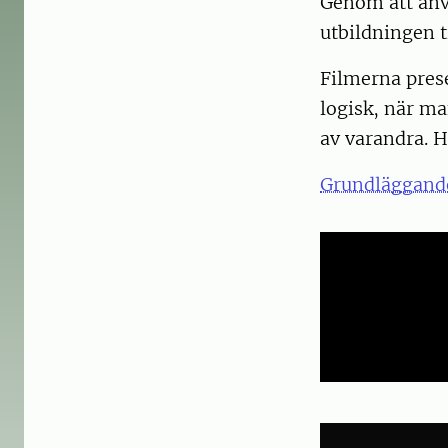
Genom att anvä
utbildningen t
Filmerna prese
logisk, när ma
av varandra. H
Grundläggande