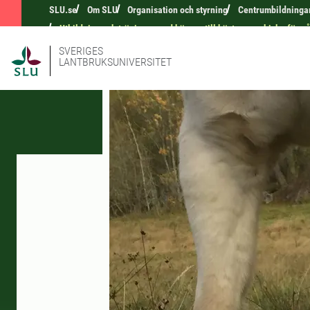
SLU.se
Om SLU
Organisation och styrning
Centrumbildninga
Utbildning och träning – med hänsyn till hästens psykiska förm
SVERIGES
LANTBRUKSUNIVERSITET