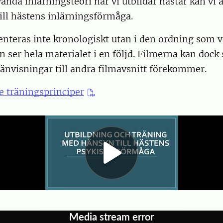
nda inlärningsteori när vi utbildar hästar kan vi 
ill hästens inlärningsförmåga.
nteras inte kronologiskt utan i den ordning som v
n ser hela materialet i en följd. Filmerna kan dock
änvisningar till andra filmavsnitt förekommer.
 träningsprinciper