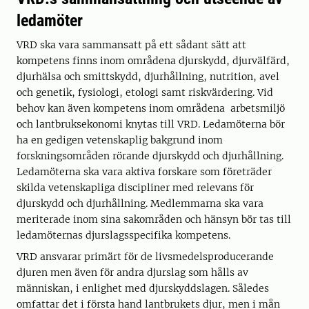
ledamöter
VRD ska vara sammansatt på ett sådant sätt att
kompetens finns inom områdena djurskydd, djurvälfärd,
djurhälsa och smittskydd, djurhållning, nutrition, avel
och genetik, fysiologi, etologi samt riskvärdering. Vid
behov kan även kompetens inom områdena arbetsmiljö
och lantbruksekonomi knytas till VRD. Ledamöterna bör
ha en gedigen vetenskaplig bakgrund inom
forskningsområden rörande djurskydd och djurhållning.
Ledamöterna ska vara aktiva forskare som företräder
skilda vetenskapliga discipliner med relevans för
djurskydd och djurhållning. Medlemmarna ska vara
meriterade inom sina sakområden och hänsyn bör tas till
ledamöternas djurslagsspecifika kompetens.
VRD ansvarar primärt för de livsmedelsproducerande
djuren men även för andra djurslag som hålls av
människan, i enlighet med djurskyddslagen. Således
omfattar det i första hand lantbrukets djur, men i mån