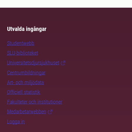
Utvalda ingångar
Studentwebb
SLU-biblioteket
Universitetsdjursjukhuset
Centrumbildningar
Art- och miljödata
Officiell statistik
Fakulteter och institutioner
Medarbetarwebben
Logga in