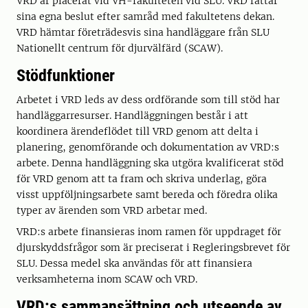
VRD är placerat vid VH-fakulteten vid SLU. VRD fattar
sina egna beslut efter samråd med fakultetens dekan.
VRD hämtar företrädesvis sina handläggare från SLU
Nationellt centrum för djurvälfärd (SCAW).
Stödfunktioner
Arbetet i VRD leds av dess ordförande som till stöd har
handläggarresurser. Handläggningen består i att
koordinera ärendeflödet till VRD genom att delta i
planering, genomförande och dokumentation av VRD:s
arbete. Denna handläggning ska utgöra kvalificerat stöd
för VRD genom att ta fram och skriva underlag, göra
visst uppföljningsarbete samt bereda och föredra olika
typer av ärenden som VRD arbetar med.
VRD:s arbete finansieras inom ramen för uppdraget för
djurskyddsfrågor som är preciserat i Regleringsbrevet för
SLU. Dessa medel ska användas för att finansiera
verksamheterna inom SCAW och VRD.
VRD:s sammansättning och utseende av