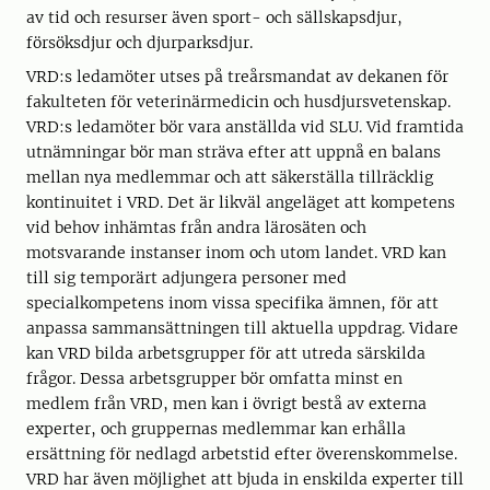
av tid och resurser även sport- och sällskapsdjur,
försöksdjur och djurparksdjur.
VRD:s ledamöter utses på treårsmandat av dekanen för
fakulteten för veterinärmedicin och husdjursvetenskap.
VRD:s ledamöter bör vara anställda vid SLU. Vid framtida
utnämningar bör man sträva efter att uppnå en balans
mellan nya medlemmar och att säkerställa tillräcklig
kontinuitet i VRD. Det är likväl angeläget att kompetens
vid behov inhämtas från andra lärosäten och
motsvarande instanser inom och utom landet. VRD kan
till sig temporärt adjungera personer med
specialkompetens inom vissa specifika ämnen, för att
anpassa sammansättningen till aktuella uppdrag. Vidare
kan VRD bilda arbetsgrupper för att utreda särskilda
frågor. Dessa arbetsgrupper bör omfatta minst en
medlem från VRD, men kan i övrigt bestå av externa
experter, och gruppernas medlemmar kan erhålla
ersättning för nedlagd arbetstid efter överenskommelse.
VRD har även möjlighet att bjuda in enskilda experter till