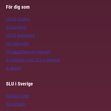
För dig som
vill bli student
är journalist
vill bli doktorand
vill söka jobb
vill rapportera om naturen
är verksam inom SLU:s sektorer
är alumn
SLU i Sverige
Alla SLU-orter
SLU Alnarp