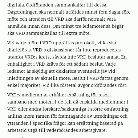
digitala. Ordföranden sammankallar till dessa.
Dagordningen ska normalt utfärdas minst fem dagar före
möte och ärenden till VRD ska därför normalt vara
anmälda innan dess. Om minst tre ledamöter så begär
ska VRD sammankallas till extra möte.
Vid varje möte i VRD upprättas protokoll, vilka ska
diarieföras. VRD:s diskussioner får inte reproduceras
utanför VRD:s krets, såvida inte VRD beslutar annat. En
enhällighet i VRD krävs för ett sådant beslut. Varje
ledamot är skyldig att deklarera eventuellt jäv vid
inledningen av aktuellt möte. Beslut i VRD fattas genom
enkel majoritet. Vid lika röstetal avgör ordförandes röst.
VRD:s medlemmar erhåller ersättning för resor i
samband med möten. I de fall då enskilda medlemmar i
VRD eller andra forskare/sakkunniga i större omfattning
anlitas inom ramen för framtagande av utredningar och
yttranden i specifika frågor kan ersättning baserad på
arbetstid utgå till vederbörandes arbetsgivare.