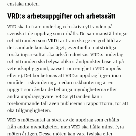
enstaka möten.
VRD:s arbetsuppgifter och arbetssätt
VRD ska ta fram underlag och skriva yttranden på
svenska i de uppdrag som erhålls. De sammanställningar
och yttranden som VRD tar fram ska ge en god bild av
det samlade kunskapsläget; eventuella motstridiga
forskningsresultat ska också redovisas. VRD:s underlag
och yttranden ska belysa olika ståndpunkter baserat på
vetenskaplig grund, oavsett om enighet i VRD uppnås
eller ej. Det bör betonas att VRD:s uppdrag ligger inom
området riskvärdering, medan riskhantering är en
uppgift som åvilar de behöriga myndigheterna eller
andra uppdragsgivare. VRD:s yttranden kan i
förekommande fall även publiceras i rapportform, för att
öka tillgängligheten.
VRD:s mötesantal är styrt av de uppdrag som erhålls
från andra myndigheter, men VRD ska hålla minst fyra
möten årligen. Dessa möten kan vara fysiska eller