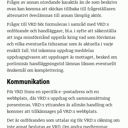
Frågor av annan utredande karaktär än de som beskrivs
ovan kan komma att skickas tillbaka till frågeställaren
alternativt överlämnas till annan lämplig aktör.
Frågor till VRD bör formuleras i samråd med VRD:s
ordförande och handläggare, bl.a. i syfte att säkerställa
att inga missförstånd uppstår kring vad som förväntas
och vilka eventuella tidsramar som är aktuella i varje
enskilt fall. Vid inkomna uppdrag meddelas
uppdragsgivaren att uppdraget är mottaget, besked om
preliminär handläggningstid lämnas liksom eventuellt
önskemål om komplettering.
Kommunikation
För VRD finns en specifik e-postadress och en
webbplats, där VRD:s uppdrag och sammansättning
presenteras. VRD:s yttranden är allmän handling och
kommer att tillkännages på VRD:s webbplats.
Det är ordföranden som uttalar sig för VRD:s räkning om
inte annat beslutas av VRD. Om andra medlemmar