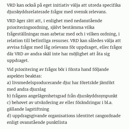
VRD kan också på eget initiativ välja att utreda specifika
djurskyddsrelaterade frågor med svensk relevans.
VRD äger rätt att, i enlighet med nedanstående
prioriteringsordning, självt bestämma vilka
frågeställningar man arbetar med och i vilken ordning, i
relation till befintliga resurser. VRD kan således välja att
avvisa frågor med låg relevans för uppdraget, eller frågor
där VRD av andra skäl inte har möjlighet att åta sig
uppdraget.
Vid prioritering av frågor bör i första hand följande
aspekter beaktas:
a) livsmedelsproducerande djur har företräde jämfört
med andra djurslag
b) frågans angelägenhetsgrad från djurskyddssynpunkt
c) behovet av utvärdering av eller förändringar i bl.a.
gällande lagstiftning
d) uppdragsgivande organisations identitet rangordnade
enligt ovanstående punktlista