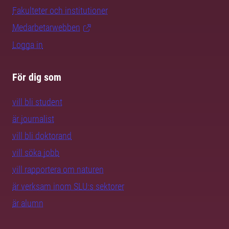
Fakulteter och institutioner
Medarbetarwebben
Logga in
För dig som
vill bli student
är journalist
vill bli doktorand
vill söka jobb
vill rapportera om naturen
är verksam inom SLU:s sektorer
är alumn