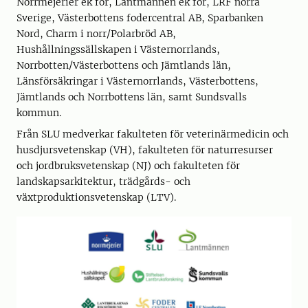
Norrmejerier ek för, Lantmännen ek för, LRF norra
Sverige, Västerbottens fodercentral AB, Sparbanken
Nord, Charm i norr/Polarbröd AB,
Hushållningssällskapen i Västernorrlands,
Norrbotten/Västerbottens och Jämtlands län,
Länsförsäkringar i Västernorrlands, Västerbottens,
Jämtlands och Norrbottens län, samt Sundsvalls
kommun.
Från SLU medverkar fakulteten för veterinärmedicin och
husdjursvetenskap (VH), fakulteten för naturresurser
och jordbruksvetenskap (NJ) och fakulteten för
landskapsarkitektur, trädgårds- och
växtproduktionsvetenskap (LTV).