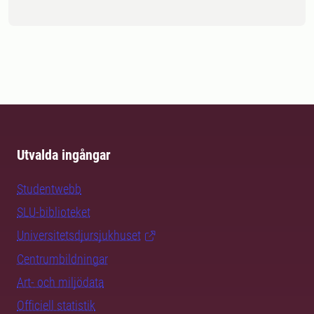
Utvalda ingångar
Studentwebb
SLU-biblioteket
Universitetsdjursjukhuset
Centrumbildningar
Art- och miljödata
Officiell statistik