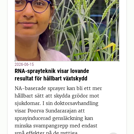
2026-06-15
RNA-sprayteknik visar lovande
resultat för hållbart växtskydd
NA-baserade sprayer kan bli ett mer
hållbart sätt att skydda grödor mot
sjukdomar. I sin doktorsavhandling
visar Poorva Sundararajan att
sprayinducerad gensläckning kan
minska svampangrepp med endast
små effekter på de nyttiga